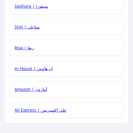
Sephora | سيفورا
هل يمكنني استخدام كود خصم على منتجات معينة فقط؟
Styli | ستايلي
هل يمكنني جمع كود خصم مع العروض الأخرى؟
Riva | ريفا
In-House | إن هاوس
Amazon | أمازون
Ali Express | علي إكسبريس