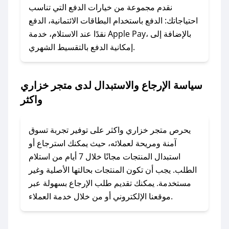
وسنقوم بحل المشكلة في أسرع وقت ممكن.
نقدم مجموعة من خيارات الدفع التي تناسب
احتياجاتك: الدفع باستخدام البطاقات الائتمانية، الدفع
### ماذا أفعل إذا لم أجد كود خصم لمتجري
نقدًا عند الاستلام، خدمة Apple Pay، بالإضافة إلى
المفضل؟
إمكانية الدفع بالتقسيط الشهري.
في حال عدم توفر كوبونات لمتجرك المفضل، يمكنك
مراسلتنا مباشرة وسنعمل على توفير الكوبونات في
سياسة الإرجاع والاستبدال لدى متجر خزاري
أسرع وقت ممكن.
واكثر
### كيف تحصل على كوبونات خصم حصرية من
متجر خزاري واكثر؟
يحرص متجر خزاري واكثر على توفير تجربة تسوق
للحصول على كوبونات وخصومات حصرية، قم بما
آمنة ومريحة لعملائه، حيث يمكنك استرجاع أو
يلي:
استبدال المنتجات مجانًا خلال 7 أيام من استلام
- اضغط على أيقونة متابعة لمتجر متجر خزاري واكثر
الطلب. يجب أن تكون المنتجات بحالتها الأصلية وغير
في تطبيق صحصح.
مستخدمة. يمكنك تقديم طلب الإرجاع بسهولة عبر
- تابع حسابنا الرسمي على تويتر وقم بتفعيل زر
موقعنا الإلكتروني أو من خلال خدمة العملاء.
التنبيهات.
- قم بتفعيل إشعارات تطبيق صحصح ليصلك كل