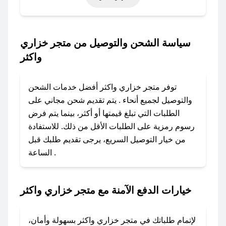
التأسيس، أو حتى عروض خاصة أخرى.
### كيف تحصل على كود خصم من متجر خزاري
سياسة الشحن والتوصيل من متجر خزاري
واكثر؟
واكثر
باستخدام تطبيق صحصح، يمكنك العثور بسهولة على
كود خصم متجر خزاري واكثر. وفي حال عدم توفر
توفر متجر خزاري واكثر أفضل خدمات الشحن
الكوبون، تواصل معنا عبر تويتر أو البريد الإلكتروني
والتوصيل لجميع أنحاء . يتم تقديم شحن مجاني على
لإضافته بسرعة.
الطلبات التي تبلغ قيمتها أو أكثر، بينما يتم فرض
رسوم رمزية على الطلبات الأقل من ذلك. للاستفادة
### كيفية استخدام كود خصم متجر خزاري واكثر؟
من خيار التوصيل السريع، يرجى تقديم طلبك قبل
1. انسخ كود الخصم من تطبيق صحصح.
الساعة .
2. الصقه في خانة الدفع عند التسوق من متجر
خزاري واكثر.
خيارات الدفع الآمنة مع متجر خزاري واكثر
### ماذا أفعل إذا لم يعمل كود الخصم؟
لا تقلق! يمكنك التواصل مع فريق دعم صحصح عبر
الرسائل الخاصة على تويتر أو البريد الإلكتروني،
لإتمام طلباتك في متجر خزاري واكثر بسهولة وأمان،