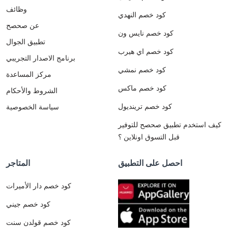
وظائف
كود خصم النهدي
عن صحصح
كود خصم نايس ون
تطبيق الجوال
كود خصم اي هيرب
برنامج الاصدار التجريبي
كود خصم نمشي
مركز المساعدة
كود خصم ماكس
الشروط والأحكام
كود خصم ترينديول
سياسة الخصوصية
كيف استخدم تطبيق صحصح للتوفير
قبل التسوق اونلاين ؟
احصل على التطبيق
المتاجر
كود خصم دار الأميرات
كود خصم جيني
كود خصم قولدن سنت