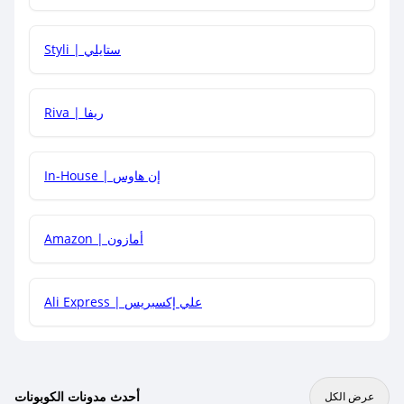
هل يمكنني استخدام كود خصم على منتجات معينة فقط؟
Styli | ستايلي
هل يمكنني جمع كود خصم مع العروض الأخرى؟
Riva | ريفا
In-House | إن هاوس
Amazon | أمازون
Ali Express | علي إكسبريس
أحدث مدونات الكوبونات
عرض الكل