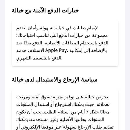
خيارات الدفع الآمنة مع خيالة
### ماذا أفعل إذا لم يعمل كود الخصم؟
لا تقلق! يمكنك التواصل مع فريق دعم صحصح عبر
الرسائل الخاصة على تويتر أو البريد الإلكتروني،
لإتمام طلباتك في خيالة بسهولة وأمان، نقدم
وسنقوم بحل المشكلة في أسرع وقت ممكن.
مجموعة من خيارات الدفع التي تناسب احتياجاتك:
الدفع باستخدام البطاقات الائتمانية، الدفع نقدًا عند
### ماذا أفعل إذا لم أجد كود خصم لمتجري
الاستلام، خدمة Apple Pay، بالإضافة إلى إمكانية
الدفع بالتقسيط الشهري.
المفضل؟
في حال عدم توفر كوبونات لمتجرك المفضل، يمكنك
مراسلتنا مباشرة وسنعمل على توفير الكوبونات في
سياسة الإرجاع والاستبدال لدى خيالة
أسرع وقت ممكن.
### كيف تحصل على كوبونات خصم حصرية من
يحرص خيالة على توفير تجربة تسوق آمنة ومريحة
خيالة؟
لعملائه، حيث يمكنك استرجاع أو استبدال المنتجات
للحصول على كوبونات وخصومات حصرية، قم بما
مجانًا خلال 7 أيام من استلام الطلب. يجب أن تكون
يلي:
المنتجات بحالتها الأصلية وغير مستخدمة. يمكنك
- اضغط على أيقونة متابعة لمتجر خيالة في تطبيق
تقديم طلب الإرجاع بسهولة عبر موقعنا الإلكتروني أو