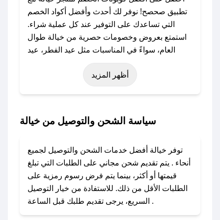
تطبيق صحصح! نوفر لك أحدث وأفضل أكواد الخصم
التي تساعدك على التوفير عند كل عملية شراء.
استمتع بعروض وخصومات حصرية من خيالة طوال
العام، سواءً في المناسبات مثل عيد الفطر، عيد
الأضحى، الجمعة البيضاء (شهر نوفمبر)، رمضان،
أظهر المزيد
اليوم الوطني، يوم التأسيس، أو حتى عروض خاصة
أخرى.
### كيف تحصل على كود خصم من خيالة؟
سياسة الشحن والتوصيل من خيالة
باستخدام تطبيق صحصح، يمكنك العثور بسهولة على
كود خصم خيالة. وفي حال عدم توفر الكوبون،
توفر خيالة أفضل خدمات الشحن والتوصيل لجميع
تواصل معنا عبر تويتر أو البريد الإلكتروني لإضافته
أنحاء . يتم تقديم شحن مجاني على الطلبات التي تبلغ
بسرعة.
قيمتها أو أكثر، بينما يتم فرض رسوم رمزية على
الطلبات الأقل من ذلك. للاستفادة من خيار التوصيل
### كيفية استخدام كود خصم خيالة؟
السريع، يرجى تقديم طلبك قبل الساعة .
1. انسخ كود الخصم من تطبيق صحصح.
2. الصقه في خانة الدفع عند التسوق من خيالة.