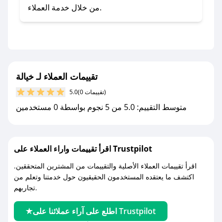
صحصح.
من خلال خدمة العملاء.
- تابع حسابنا الرسمي على تويتر وقم بتفعيل زر
التنبيهات.
- قم بتفعيل إشعارات تطبيق صحصح ليصلك كل
جديد.
تقييمات العملاء لـ خيالة
مع صحصح، تسوق بذكاء ووفّر على كل مشترياتك مع
(0 تقييمات)
5.0
كوبونات خصم حصرية من خيالة!
متوسط التقييم: 5.0 من 5 نجوم بواسطة 0 مستخدمين
اقرأ تقييمات واراء العملاء على Trustpilot
اقرأ تقييمات العملاء الأصلية والتقييمات من المشترين المتحققين.
اكتشف ما يعتقده المستخدمون الحقيقيون حول خدمتنا وتعلم من
تجاربهم.
اطلع على آراء عملائنا على Trustpilot