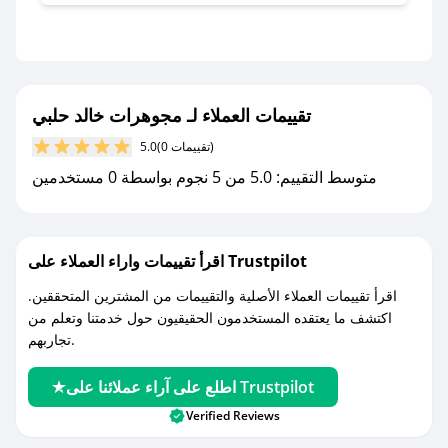
التنبيهات.
- قم بتفعيل إشعارات تطبيق صحصح ليصلك كل
جديد.
تقييمات العملاء لـ مجوهرات خالد حلبي
مع صحصح، تسوق بذكاء ووفّر على كل مشترياتك مع
(0 تقييمات)
5.0
كوبونات خصم حصرية من مجوهرات خالد حلبي!
متوسط التقييم: 5.0 من 5 نجوم بواسطة 0 مستخدمين
اقرأ تقييمات واراء العملاء على Trustpilot
اقرأ تقييمات العملاء الأصلية والتقييمات من المشترين المتحققين.
اكتشف ما يعتقده المستخدمون الحقيقيون حول خدمتنا وتعلم من
تجاربهم.
اطلع على آراء عملائنا على Trustpilot
Verified Reviews