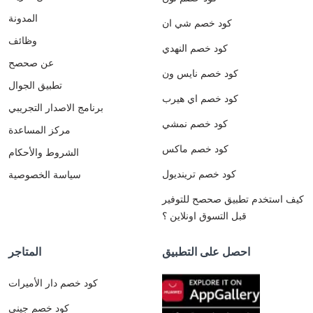
المدونة
كود خصم شي ان
وظائف
كود خصم النهدي
عن صحصح
كود خصم نايس ون
تطبيق الجوال
كود خصم اي هيرب
برنامج الاصدار التجريبي
كود خصم نمشي
مركز المساعدة
كود خصم ماكس
الشروط والأحكام
كود خصم ترينديول
سياسة الخصوصية
كيف استخدم تطبيق صحصح للتوفير
قبل التسوق اونلاين ؟
احصل على التطبيق
المتاجر
كود خصم دار الأميرات
كود خصم جيني