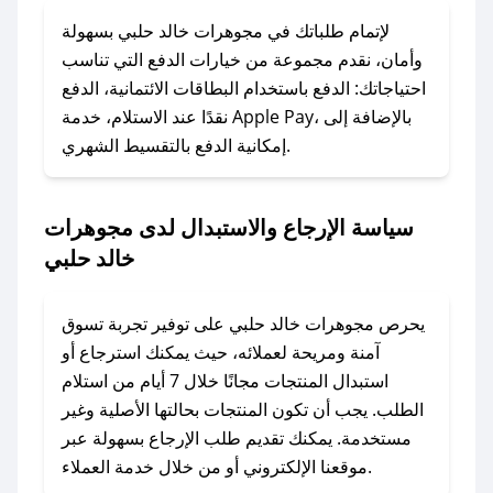
### ماذا أفعل إذا لم يعمل كود الخصم؟
لا تقلق! يمكنك التواصل مع فريق دعم صحصح عبر
لإتمام طلباتك في مجوهرات خالد حلبي بسهولة
الرسائل الخاصة على تويتر أو البريد الإلكتروني،
وأمان، نقدم مجموعة من خيارات الدفع التي تناسب
وسنقوم بحل المشكلة في أسرع وقت ممكن.
احتياجاتك: الدفع باستخدام البطاقات الائتمانية، الدفع
نقدًا عند الاستلام، خدمة Apple Pay، بالإضافة إلى
### ماذا أفعل إذا لم أجد كود خصم لمتجري
إمكانية الدفع بالتقسيط الشهري.
المفضل؟
في حال عدم توفر كوبونات لمتجرك المفضل، يمكنك
سياسة الإرجاع والاستبدال لدى مجوهرات
مراسلتنا مباشرة وسنعمل على توفير الكوبونات في
خالد حلبي
أسرع وقت ممكن.
### كيف تحصل على كوبونات خصم حصرية من
يحرص مجوهرات خالد حلبي على توفير تجربة تسوق
مجوهرات خالد حلبي؟
آمنة ومريحة لعملائه، حيث يمكنك استرجاع أو
للحصول على كوبونات وخصومات حصرية، قم بما
استبدال المنتجات مجانًا خلال 7 أيام من استلام
يلي:
الطلب. يجب أن تكون المنتجات بحالتها الأصلية وغير
- اضغط على أيقونة متابعة لمتجر مجوهرات خالد
مستخدمة. يمكنك تقديم طلب الإرجاع بسهولة عبر
حلبي في تطبيق صحصح.
موقعنا الإلكتروني أو من خلال خدمة العملاء.
- تابع حسابنا الرسمي على تويتر وقم بتفعيل زر