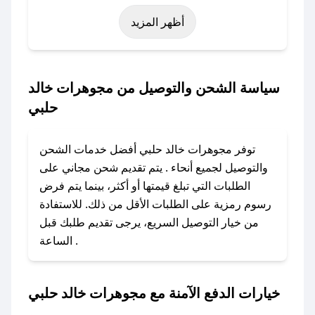
المناسبات مثل عيد الفطر، عيد الأضحى، الجمعة
أظهر المزيد
البيضاء (شهر نوفمبر)، رمضان، اليوم الوطني، يوم
التأسيس، أو حتى عروض خاصة أخرى.
### كيف تحصل على كود خصم من مجوهرات خالد
سياسة الشحن والتوصيل من مجوهرات خالد
حلبي؟
حلبي
باستخدام تطبيق صحصح، يمكنك العثور بسهولة على
كود خصم مجوهرات خالد حلبي. وفي حال عدم توفر
توفر مجوهرات خالد حلبي أفضل خدمات الشحن
الكوبون، تواصل معنا عبر تويتر أو البريد الإلكتروني
والتوصيل لجميع أنحاء . يتم تقديم شحن مجاني على
لإضافته بسرعة.
الطلبات التي تبلغ قيمتها أو أكثر، بينما يتم فرض
رسوم رمزية على الطلبات الأقل من ذلك. للاستفادة
### كيفية استخدام كود خصم مجوهرات خالد
من خيار التوصيل السريع، يرجى تقديم طلبك قبل
حلبي؟
الساعة .
1. انسخ كود الخصم من تطبيق صحصح.
2. الصقه في خانة الدفع عند التسوق من مجوهرات
خالد حلبي.
خيارات الدفع الآمنة مع مجوهرات خالد حلبي