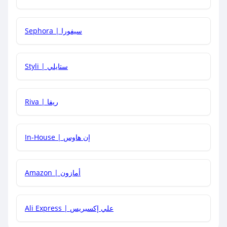
كيف أحصل على أقوى كود خصم؟
Sephora | سيفورا
هل يمكنني استخدام كود خصم على منتجات معينة فقط؟
Styli | ستايلي
هل يمكنني جمع كود خصم مع العروض الأخرى؟
Riva | ريفا
In-House | إن هاوس
Amazon | أمازون
Ali Express | علي إكسبريس