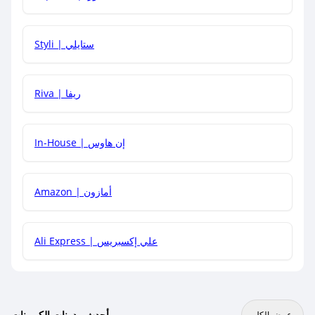
هل يمكنني استخدام كود خصم على منتجات معينة فقط؟
Styli | ستايلي
هل يمكنني جمع كود خصم مع العروض الأخرى؟
Riva | ريفا
In-House | إن هاوس
Amazon | أمازون
Ali Express | علي إكسبريس
أحدث مدونات الكوبونات
عرض الكل