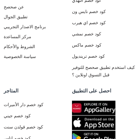
كود خصم النهدي
عن صحصح
كود خصم نايس ون
تطبيق الجوال
كود خصم اي هيرب
برنامج الاصدار التجريبي
كود خصم نمشي
مركز المساعدة
كود خصم ماكس
الشروط والأحكام
كود خصم ترينديول
سياسة الخصوصية
كيف استخدم تطبيق صحصح للتوفير
قبل التسوق اونلاين ؟
احصل على التطبيق
المتاجر
كود خصم دار الأميرات
كود خصم جيني
كود خصم قولدن سنت
كود خصم اناس