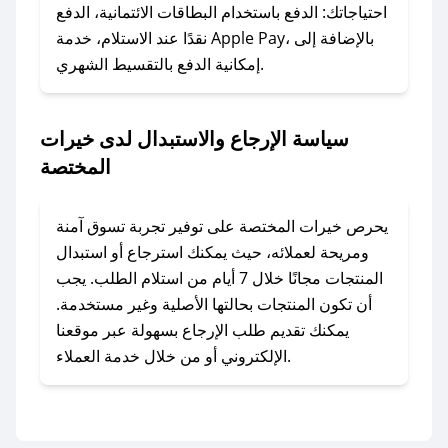
وسنقوم بحل المشكلة في أسرع وقت ممكن.
احتياجاتك: الدفع باستخدام البطاقات الائتمانية، الدفع
نقدًا عند الاستلام، خدمة Apple Pay، بالإضافة إلى
إمكانية الدفع بالتقسيط الشهري.
### ماذا أفعل إذا لم أجد كود خصم لمتجري
المفضل؟
في حال عدم توفر كوبونات لمتجرك المفضل، يمكنك
سياسة الإرجاع والاستبدال لدى خيرات
مراسلتنا مباشرة وسنعمل على توفير الكوبونات في
المختصة
أسرع وقت ممكن.
### كيف تحصل على كوبونات خصم حصرية من
يحرص خيرات المختصة على توفير تجربة تسوق آمنة
خيرات المختصة؟
ومريحة لعملائه، حيث يمكنك استرجاع أو استبدال
للحصول على كوبونات وخصومات حصرية، قم بما
المنتجات مجانًا خلال 7 أيام من استلام الطلب. يجب
يلي:
أن تكون المنتجات بحالتها الأصلية وغير مستخدمة.
- اضغط على أيقونة متابعة لمتجر خيرات المختصة
يمكنك تقديم طلب الإرجاع بسهولة عبر موقعنا
في تطبيق صحصح.
الإلكتروني أو من خلال خدمة العملاء.
- تابع حسابنا الرسمي على تويتر وقم بتفعيل زر
التنبيهات.
- قم بتفعيل إشعارات تطبيق صحصح ليصلك كل