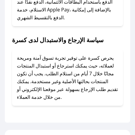
الدفع باستخدام البطاقات الائتمانية، الدفع نقدًا عند
### ماذا أفعل إذا لم أجد كود خصم لمتجري
الاستلام، خدمة Apple Pay، بالإضافة إلى إمكانية
الدفع بالتقسيط الشهري.
المفضل؟
في حال عدم توفر كوبونات لمتجرك المفضل، يمكنك
مراسلتنا مباشرة وسنعمل على توفير الكوبونات في
سياسة الإرجاع والاستبدال لدى كسرة
أسرع وقت ممكن.
### كيف تحصل على كوبونات خصم حصرية من
يحرص كسرة على توفير تجربة تسوق آمنة ومريحة
كسرة؟
لعملائه، حيث يمكنك استرجاع أو استبدال المنتجات
للحصول على كوبونات وخصومات حصرية، قم بما
مجانًا خلال 7 أيام من استلام الطلب. يجب أن تكون
يلي:
المنتجات بحالتها الأصلية وغير مستخدمة. يمكنك
- اضغط على أيقونة متابعة لمتجر كسرة في تطبيق
تقديم طلب الإرجاع بسهولة عبر موقعنا الإلكتروني أو
صحصح.
من خلال خدمة العملاء.
- تابع حسابنا الرسمي على تويتر وقم بتفعيل زر
التنبيهات.
- قم بتفعيل إشعارات تطبيق صحصح ليصلك كل
جديد.