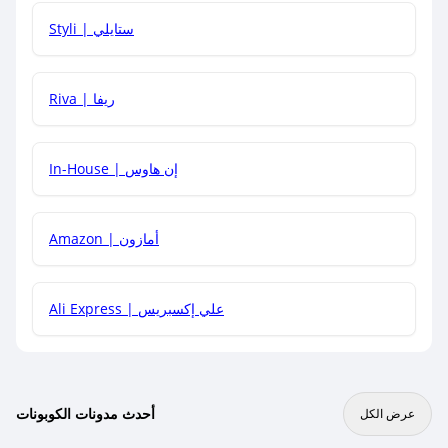
هل يمكنني استخدام كود خصم على منتجات معينة فقط؟
Styli | ستايلي
هل يمكنني جمع كود خصم مع العروض الأخرى؟
Riva | ريفا
In-House | إن هاوس
Amazon | أمازون
Ali Express | علي إكسبريس
أحدث مدونات الكوبونات
عرض الكل