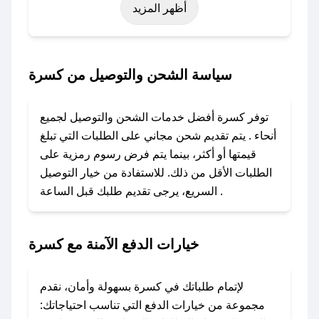
أظهر المزيد
اليوم الوطني، يوم التأسيس، أو حتى عروض خاصة
أخرى.
### كيف تحصل على كود خصم من كسرة؟
سياسة الشحن والتوصيل من كسرة
باستخدام تطبيق صحصح، يمكنك العثور بسهولة على
كود خصم كسرة. وفي حال عدم توفر الكوبون،
توفر كسرة أفضل خدمات الشحن والتوصيل لجميع
تواصل معنا عبر تويتر أو البريد الإلكتروني لإضافته
أنحاء . يتم تقديم شحن مجاني على الطلبات التي تبلغ
بسرعة.
قيمتها أو أكثر، بينما يتم فرض رسوم رمزية على
الطلبات الأقل من ذلك. للاستفادة من خيار التوصيل
### كيفية استخدام كود خصم كسرة؟
السريع، يرجى تقديم طلبك قبل الساعة .
1. انسخ كود الخصم من تطبيق صحصح.
2. الصقه في خانة الدفع عند التسوق من كسرة.
خيارات الدفع الآمنة مع كسرة
### ماذا أفعل إذا لم يعمل كود الخصم؟
لا تقلق! يمكنك التواصل مع فريق دعم صحصح عبر
الرسائل الخاصة على تويتر أو البريد الإلكتروني،
لإتمام طلباتك في كسرة بسهولة وأمان، نقدم
وسنقوم بحل المشكلة في أسرع وقت ممكن.
مجموعة من خيارات الدفع التي تناسب احتياجاتك: