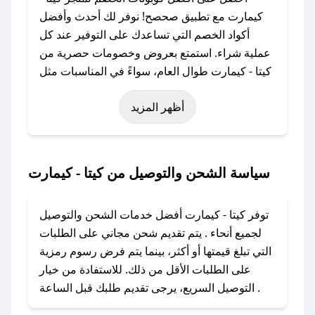
كيمارت مع تطبيق صحصح! نوفر لك أحدث وأفضل
أكواد الخصم التي تساعدك على التوفير عند كل
عملية شراء. استمتع بعروض وخصومات حصرية من
كيتا - كيمارت طوال العام، سواءً في المناسبات مثل
عيد الفطر، عيد الأضحى، الجمعة البيضاء (شهر
أظهر المزيد
نوفمبر)، رمضان، اليوم الوطني، يوم التأسيس، أو
حتى عروض خاصة أخرى.
### كيف تحصل على كود خصم من كيتا - كيمارت؟
سياسة الشحن والتوصيل من كيتا - كيمارت
باستخدام تطبيق صحصح، يمكنك العثور بسهولة على
كود خصم كيتا - كيمارت. وفي حال عدم توفر
توفر كيتا - كيمارت أفضل خدمات الشحن والتوصيل
الكوبون، تواصل معنا عبر تويتر أو البريد الإلكتروني
لجميع أنحاء . يتم تقديم شحن مجاني على الطلبات
لإضافته بسرعة.
التي تبلغ قيمتها أو أكثر، بينما يتم فرض رسوم رمزية
على الطلبات الأقل من ذلك. للاستفادة من خيار
### كيفية استخدام كود خصم كيتا - كيمارت؟
التوصيل السريع، يرجى تقديم طلبك قبل الساعة .
1. انسخ كود الخصم من تطبيق صحصح.
2. الصقه في خانة الدفع عند التسوق من كيتا -