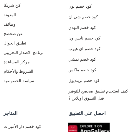
كن شريكا
كود خصم نون
المدونة
كود خصم شي ان
وظائف
كود خصم النهدي
عن صحصح
كود خصم نايس ون
تطبيق الجوال
كود خصم اي هيرب
برنامج الاصدار التجريبي
كود خصم نمشي
مركز المساعدة
كود خصم ماكس
الشروط والأحكام
كود خصم ترينديول
سياسة الخصوصية
كيف استخدم تطبيق صحصح للتوفير
قبل التسوق اونلاين ؟
احصل على التطبيق
المتاجر
كود خصم دار الأميرات