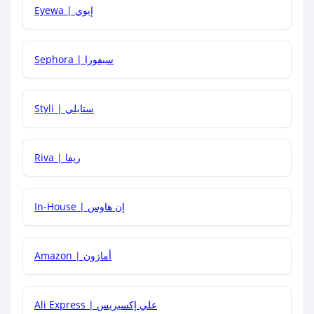
Eyewa | إيوي
كيف أحصل على أقوى كود خصم؟
Sephora | سيفورا
هل يمكنني استخدام كود خصم على منتجات معينة فقط؟
Styli | ستايلي
هل يمكنني جمع كود خصم مع العروض الأخرى؟
Riva | ريفا
In-House | إن هاوس
Amazon | أمازون
Ali Express | علي إكسبريس