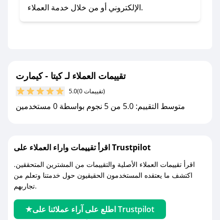
- اضغط على أيقونة متابعة لمتجر كيتا - كيمارت في
الإلكتروني أو من خلال خدمة العملاء.
تطبيق صحصح.
- تابع حسابنا الرسمي على تويتر وقم بتفعيل زر
التنبيهات.
- قم بتفعيل إشعارات تطبيق صحصح ليصلك كل
جديد.
تقييمات العملاء لـ كيتا - كيمارت
(0 تقييمات)
5.0
مع صحصح، تسوق بذكاء ووفّر على كل مشترياتك مع
متوسط التقييم: 5.0 من 5 نجوم بواسطة 0 مستخدمين
كوبونات خصم حصرية من كيتا - كيمارت!
اقرأ تقييمات واراء العملاء على Trustpilot
اقرأ تقييمات العملاء الأصلية والتقييمات من المشترين المتحققين.
اكتشف ما يعتقده المستخدمون الحقيقيون حول خدمتنا وتعلم من
تجاربهم.
اطلع على آراء عملائنا على Trustpilot