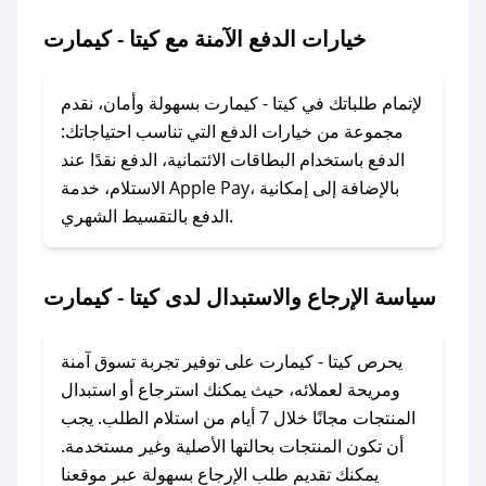
كيمارت.
خيارات الدفع الآمنة مع كيتا - كيمارت
### ماذا أفعل إذا لم يعمل كود الخصم؟
لا تقلق! يمكنك التواصل مع فريق دعم صحصح عبر
لإتمام طلباتك في كيتا - كيمارت بسهولة وأمان، نقدم
الرسائل الخاصة على تويتر أو البريد الإلكتروني،
مجموعة من خيارات الدفع التي تناسب احتياجاتك:
وسنقوم بحل المشكلة في أسرع وقت ممكن.
الدفع باستخدام البطاقات الائتمانية، الدفع نقدًا عند
الاستلام، خدمة Apple Pay، بالإضافة إلى إمكانية
الدفع بالتقسيط الشهري.
### ماذا أفعل إذا لم أجد كود خصم لمتجري
المفضل؟
في حال عدم توفر كوبونات لمتجرك المفضل، يمكنك
سياسة الإرجاع والاستبدال لدى كيتا - كيمارت
مراسلتنا مباشرة وسنعمل على توفير الكوبونات في
أسرع وقت ممكن.
يحرص كيتا - كيمارت على توفير تجربة تسوق آمنة
### كيف تحصل على كوبونات خصم حصرية من
ومريحة لعملائه، حيث يمكنك استرجاع أو استبدال
كيتا - كيمارت؟
المنتجات مجانًا خلال 7 أيام من استلام الطلب. يجب
للحصول على كوبونات وخصومات حصرية، قم بما
أن تكون المنتجات بحالتها الأصلية وغير مستخدمة.
يلي:
يمكنك تقديم طلب الإرجاع بسهولة عبر موقعنا