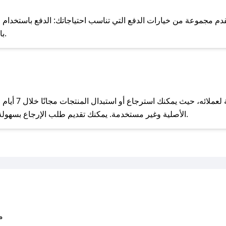
للحص
م مجموعة من خيارات الدفع التي تناسب احتياجاتك: الدفع باستخدام البطاقات
Pay، بالإضافة إلى إمكانية الدفع بالتقسيط الشهري.
مع صحصح، تسوق بذكاء ووفّر على كل مشترياتك مع كوبونات خصم حصرية من كايارا!
يحرص كايارا على
الأصلية وغير مستخدمة. يمكنك تقديم طلب الإرجاع بسهولة عبر موقعنا الإلكتروني أو من خلال خدمة العملاء.
متو