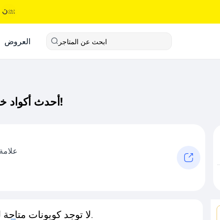
العروض
ابحث عن المتاجر
أحدث أكواد خصم كايارا كود خصم حصري لـ كايارا الآن!
علامة
لا توجد كوبونات متاحة لـهذا المتجر حاليًا.