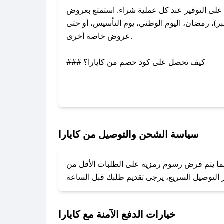
لى التوفير عند كل عملية شراء. استمتع بعروض
ر)، رمضان، اليوم الوطني، يوم التأسيس، أو حتى
عروض خاصة أخرى.
### كيف تحصل على كود خصم من كايارا؟
عبر تويتر أو البريد الإلكتروني لإضافته بسرعة.
### كيفية استخدام كود خصم كايارا؟
1. انسخ كود الخصم من تطبيق صحصح.
2. الصقه في خانة الدفع عند التسوق من كايارا.
سياسة الشحن والتوصيل من كايارا
### ماذا أفعل إذا لم يعمل كود الخصم؟
بينما يتم فرض رسوم رمزية على الطلبات الأقل من
تروني، وسنقوم بحل المشكلة في أسرع وقت ممكن.
### ماذا أفعل إذا لم أجد كود خصم لمتجري المفضل؟
نعمل على توفير الكوبونات في أسرع وقت ممكن.
خيارات الدفع الآمنة مع كايارا