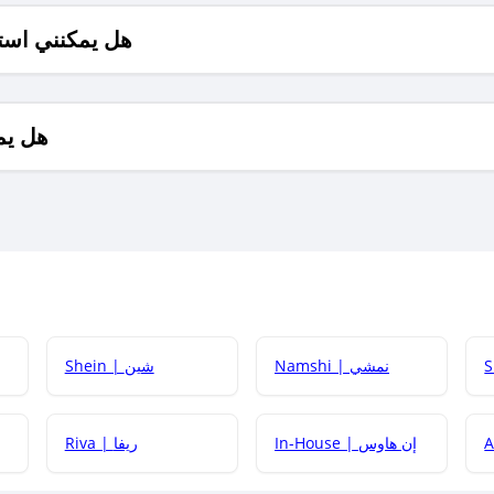
هل يمكنني است
هل يم
Namshi | نمشي
Shein | شين
كيف أحصل على
In-House | إن هاوس
Riva | ريفا