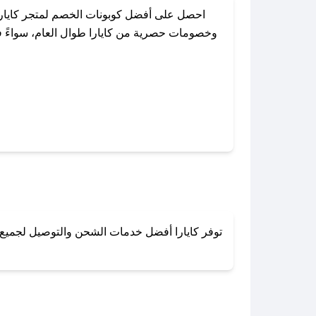
احصل على أفضل كوبونات الخصم لمتجر كايارا
وخصومات حصرية من كايارا طوال العام، سواءً في
باستخدام تطبيق صحصح، يمكنك العثور 
توفر كايارا أفضل خدمات الشحن والتوصيل لجميع أن
لا تقلق! يمكنك التواص
في 