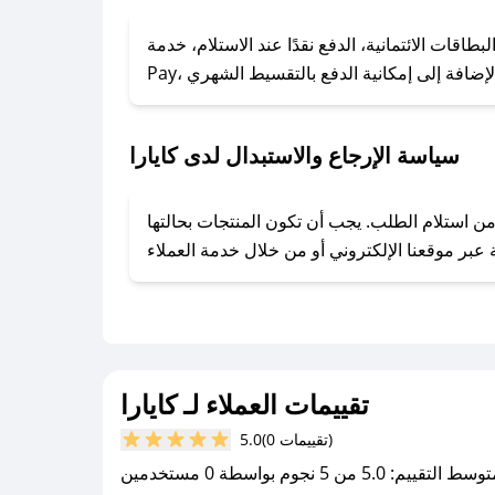
### كيف تحصل على كوبونات خصم حصرية من كايارا؟
ول على كوبونات وخصومات حصرية، قم بما يلي:
 الائتمانية، الدفع نقدًا عند الاستلام، خدمة Apple
- اضغط على أيقونة متابعة لمتجر كايارا في تطبيق صحصح.
- تابع حسابنا الرسمي على تويتر وقم بتفعيل زر التنبيهات.
- قم بتفعيل إشعارات تطبيق صحصح ليصلك كل جديد.
سياسة الإرجاع والاستبدال لدى كايارا
 توفير تجربة تسوق آمنة ومريحة لعملائه، حيث يمكنك استرجاع أو استبدال المنتجات مجانًا خلال 7 أيام من استلام الطلب. يجب أن تكون المنتجات بحالتها
تقييمات العملاء لـ كايارا
(0 تقييمات)
5.0
سط التقييم: 5.0 من 5 نجوم بواسطة 0 مستخدمين