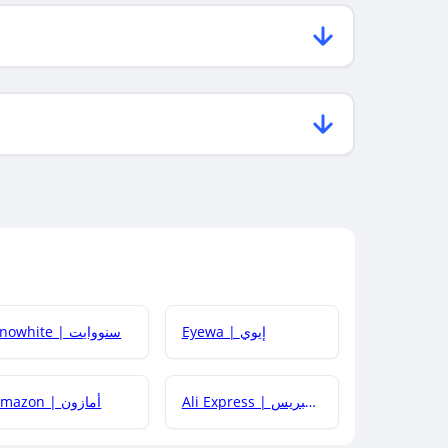
Eyewa | إيوي
Snowhite | سنووايت
Ali Express | علي إكسبريس
Amazon | أمازون