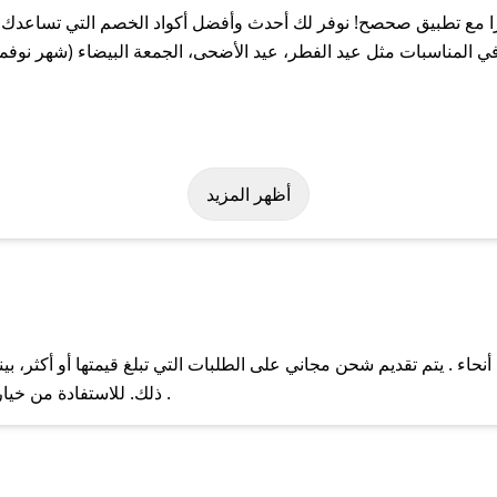
 مع تطبيق صحصح! نوفر لك أحدث وأفضل أكواد الخصم التي تساعدك ع
 المناسبات مثل عيد الفطر، عيد الأضحى، الجمعة البيضاء (شهر نوفمب
بسهولة على كود خصم كايارا. وفي حال عدم توفر الكوبون، تواصل معنا 
أظهر المزيد
حاء . يتم تقديم شحن مجاني على الطلبات التي تبلغ قيمتها أو أكثر، 
ل مع فريق دعم صحصح عبر الرسائل الخاصة على تويتر أو البريد الإلك
ذلك. للاستفادة من خيار التوصيل السريع، يرجى تقديم طلبك قبل الساعة .
حال عدم توفر كوبونات لمتجرك المفضل، يمكنك مراسلتنا مباشرة وس