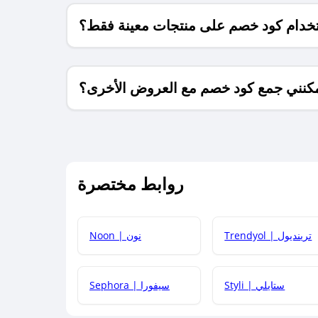
خدام كود خصم على منتجات معينة فقط؟
كنني جمع كود خصم مع العروض الأخرى؟
ما معنى كود خصم ؟
روابط مختصرة
كيف يمكنك استخدام كود الخصم؟
Trendyol | ترينديول
Noon | نون
 أحدث أكواد الخصم والعروض للمتاجر؟
Styli | ستايلي
Sephora | سيفورا