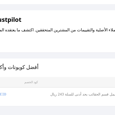
اقرأ تقييمات واراء العملاء ع
أفضل كوبونات وأكو
كود الخصم
ل قسم الحقائب بحد أدنى للسلة 243 ريال
EID