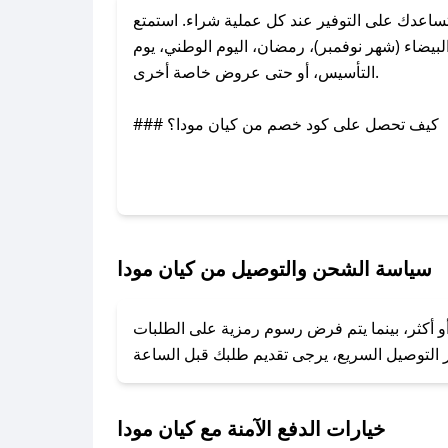
اعدك على التوفير عند كل عملية شراء. استمتع
يضاء (شهر نوفمبر)، رمضان، اليوم الوطني، يوم
التأسيس، أو حتى عروض خاصة أخرى.
### كيف تحصل على كود خصم من كيان مودا؟
عبر تويتر أو البريد الإلكتروني لإضافته بسرعة.
### كيفية استخدام كود خصم كيان مودا؟
1. انسخ كود الخصم من تطبيق صحصح.
2. الصقه في خانة الدفع عند التسوق من كيان مودا.
سياسة الشحن والتوصيل من كيان مودا
### ماذا أفعل إذا لم يعمل كود الخصم؟
و أكثر، بينما يتم فرض رسوم رمزية على الطلبات
تروني، وسنقوم بحل المشكلة في أسرع وقت ممكن.
### ماذا أفعل إذا لم أجد كود خصم لمتجري المفضل؟
نعمل على توفير الكوبونات في أسرع وقت ممكن.
خيارات الدفع الآمنة مع كيان مودا