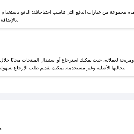
للحص
دم مجموعة من خيارات الدفع التي تناسب احتياجاتك: الدفع باستخدام البط
Apple Pay، بالإضافة إلى إمكانية الدفع بالتقسيط الشهري.
س
مع صحصح، تسوق بذكاء ووفّر على كل مشترياتك مع كوبونات خصم حصرية من كيان مودا!
بحالتها الأصلية وغير مستخدمة. يمكنك تقديم طلب الإرجاع بسهولة عبر موقعنا الإلكتروني أو من خلال خدمة العملاء.
متو