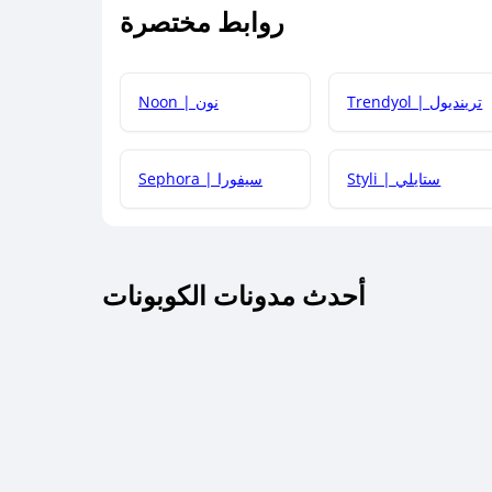
روابط مختصرة
كيف يمكنك استخدام كود الخصم؟
Trendyol | ترينديول
Noon | نون
 أحدث أكواد الخصم والعروض للمتاجر؟
Styli | ستايلي
Sephora | سيفورا
كم مدة صلاحية كود الخصم؟
أحدث مدونات الكوبونات
 توصيل مجاني أو بدون رسوم الشحن ؟
كنني معرفة إذا كان كود الخصم لا يعمل؟