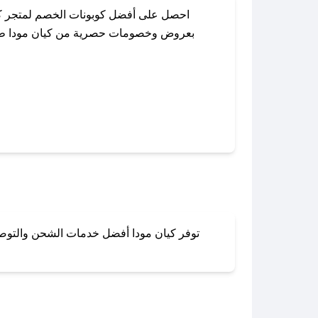
احصل على أفضل كوبونات الخصم لمتجر كيا
بعروض وخصومات حصرية من كيان مودا طوال ا
باستخدام تطبيق صحصح، يمكنك العثور بسه
توفر كيان مودا أفضل خدمات الشحن والتوصيل 
لا تقلق! يمكنك التواص
في 