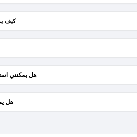
كيف يم
هل يمكنني است
هل يم