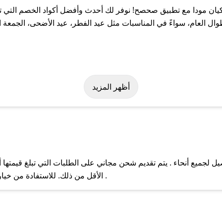
ن مودا مع تطبيق صحصح! نوفر لك أحدث وأفضل أكواد الخصم التي تس
لعام، سواءً في المناسبات مثل عيد الفطر، عيد الأضحى، الجمعة الب
ولة على كود خصم كيان مودا. وفي حال عدم توفر الكوبون، تواصل معنا 
أظهر المزيد
لجميع أنحاء . يتم تقديم شحن مجاني على الطلبات التي تبلغ قيمتها أ
ل مع فريق دعم صحصح عبر الرسائل الخاصة على تويتر أو البريد الإلك
الأقل من ذلك. للاستفادة من خيار التوصيل السريع، يرجى تقديم طلبك قبل الساعة .
حال عدم توفر كوبونات لمتجرك المفضل، يمكنك مراسلتنا مباشرة وس