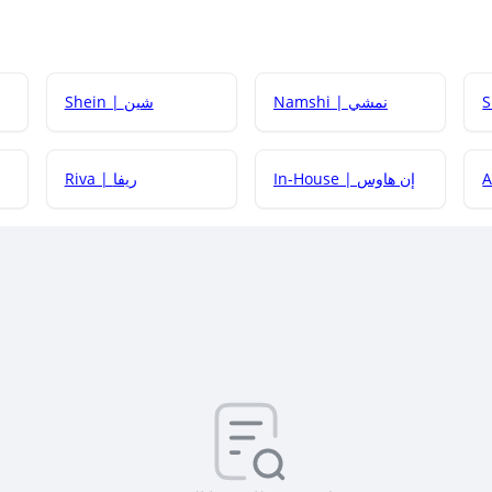
Namshi | نمشي
Shein | شين
كيف أحصل على
In-House | إن هاوس
Riva | ريفا
كيف أحصل على
كيف يم