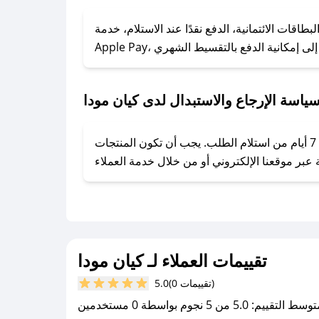
### كيف تحصل على كوبونات خصم حصرية من كيان مودا؟
ول على كوبونات وخصومات حصرية، قم بما يلي:
اقات الائتمانية، الدفع نقدًا عند الاستلام، خدمة
- اضغط على أيقونة متابعة لمتجر كيان مودا في تطبيق صحصح.
- تابع حسابنا الرسمي على تويتر وقم بتفعيل زر التنبيهات.
- قم بتفعيل إشعارات تطبيق صحصح ليصلك كل جديد.
ياسة الإرجاع والاستبدال لدى كيان مودا
يحرص كيان مودا على توفير تجربة تسوق آمنة ومريحة لعملائه، حيث يمكنك استرجاع أو استبدال المنتجات مجانًا خلال 7 أيام من استلام الطلب. يجب أن تكون المنتجات
تقييمات العملاء لـ كيان مودا
(0 تقييمات)
5.0
سط التقييم: 5.0 من 5 نجوم بواسطة 0 مستخدمين