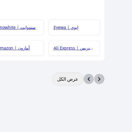
Eyewa | إيوي
Snowhite | سنووايت
Ali Express | علي إكسبريس
Amazon | أمازون
عرض الكل