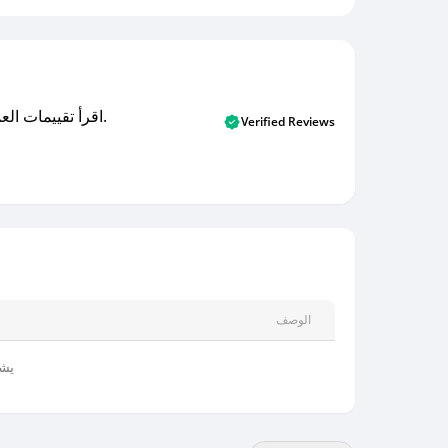
اقرأ تقييمات العملاء الأصلية والتقييمات من المشترين المتحققين. اكتشف ما يعتقده المستخدمون الحقيقيون حول خدمتنا وتعلم من تجاربهم.
Verified Reviews
الوصف
يشم