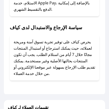
### ماذا أفعل إذا لم أجد كود خصم لمتجري
الاستلام، خدمة Apple Pay، بالإضافة إلى إمكانية
الدفع بالتقسيط الشهري.
المفضل؟
في حال عدم توفر كوبونات لمتجرك المفضل، يمكنك
مراسلتنا مباشرة وسنعمل على توفير الكوبونات في
سياسة الإرجاع والاستبدال لدى كياف
أسرع وقت ممكن.
### كيف تحصل على كوبونات خصم حصرية من
يحرص كياف على توفير تجربة تسوق آمنة ومريحة
كياف؟
لعملائه، حيث يمكنك استرجاع أو استبدال المنتجات
للحصول على كوبونات وخصومات حصرية، قم بما
مجانًا خلال 7 أيام من استلام الطلب. يجب أن تكون
يلي:
المنتجات بحالتها الأصلية وغير مستخدمة. يمكنك
- اضغط على أيقونة متابعة لمتجر كياف في تطبيق
تقديم طلب الإرجاع بسهولة عبر موقعنا الإلكتروني أو
صحصح.
من خلال خدمة العملاء.
- تابع حسابنا الرسمي على تويتر وقم بتفعيل زر
التنبيهات.
- قم بتفعيل إشعارات تطبيق صحصح ليصلك كل
جديد.
تقييمات العملاء لـ كياف