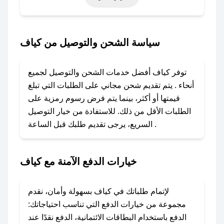
أخرى.
### كيف تحصل على كود خصم من كياف؟
سياسة الشحن والتوصيل من كياف
باستخدام تطبيق صحصح، يمكنك العثور بسهولة على
كود خصم كياف. وفي حال عدم توفر الكوبون،
توفر كياف أفضل خدمات الشحن والتوصيل لجميع
تواصل معنا عبر تويتر أو البريد الإلكتروني لإضافته
أنحاء . يتم تقديم شحن مجاني على الطلبات التي تبلغ
بسرعة.
قيمتها أو أكثر، بينما يتم فرض رسوم رمزية على
الطلبات الأقل من ذلك. للاستفادة من خيار التوصيل
### كيفية استخدام كود خصم كياف؟
السريع، يرجى تقديم طلبك قبل الساعة .
1. انسخ كود الخصم من تطبيق صحصح.
2. الصقه في خانة الدفع عند التسوق من كياف.
خيارات الدفع الآمنة مع كياف
### ماذا أفعل إذا لم يعمل كود الخصم؟
لا تقلق! يمكنك التواصل مع فريق دعم صحصح عبر
الرسائل الخاصة على تويتر أو البريد الإلكتروني،
لإتمام طلباتك في كياف بسهولة وأمان، نقدم
وسنقوم بحل المشكلة في أسرع وقت ممكن.
مجموعة من خيارات الدفع التي تناسب احتياجاتك:
الدفع باستخدام البطاقات الائتمانية، الدفع نقدًا عند