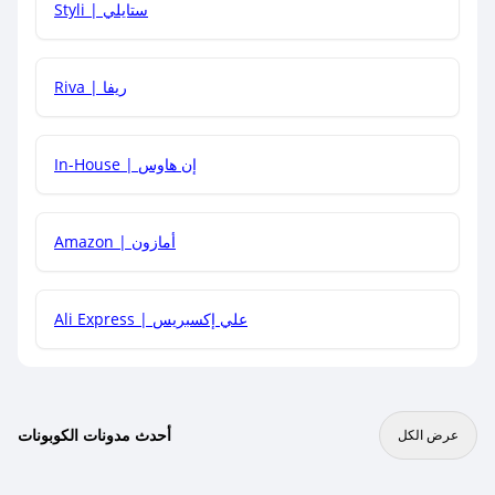
Styli | ستايلي
هل يمكنني جمع كود خصم مع العروض الأخرى؟
Riva | ريفا
In-House | إن هاوس
Amazon | أمازون
Ali Express | علي إكسبريس
أحدث مدونات الكوبونات
عرض الكل