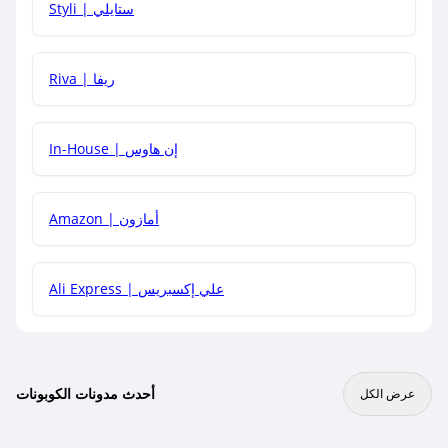
Styli | ستايلي
هل يمكنني جمع كود خصم مع العروض الأخرى؟
Riva | ريفا
In-House | إن هاوس
Amazon | أمازون
Ali Express | علي إكسبريس
أحدث مدونات الكوبونات
عرض الكل