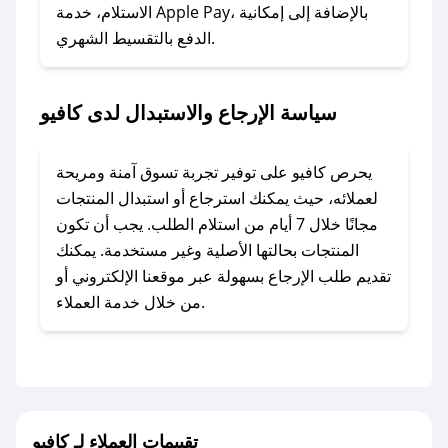
### ماذا أفعل إذا لم أجد كود خصم لمتجري
الاستلام، خدمة Apple Pay، بالإضافة إلى إمكانية
الدفع بالتقسيط الشهري.
المفضل؟
في حال عدم توفر كوبونات لمتجرك المفضل، يمكنك
مراسلتنا مباشرة وسنعمل على توفير الكوبونات في
سياسة الإرجاع والاستبدال لدى كافيو
أسرع وقت ممكن.
### كيف تحصل على كوبونات خصم حصرية من
يحرص كافيو على توفير تجربة تسوق آمنة ومريحة
كافيو؟
لعملائه، حيث يمكنك استرجاع أو استبدال المنتجات
للحصول على كوبونات وخصومات حصرية، قم بما
مجانًا خلال 7 أيام من استلام الطلب. يجب أن تكون
يلي:
المنتجات بحالتها الأصلية وغير مستخدمة. يمكنك
- اضغط على أيقونة متابعة لمتجر كافيو في تطبيق
تقديم طلب الإرجاع بسهولة عبر موقعنا الإلكتروني أو
صحصح.
من خلال خدمة العملاء.
- تابع حسابنا الرسمي على تويتر وقم بتفعيل زر
التنبيهات.
- قم بتفعيل إشعارات تطبيق صحصح ليصلك كل
جديد.
تقييمات العملاء لـ كافيو