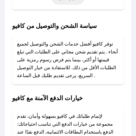
أخرى.
### كيف تحصل على كود خصم من كافيو؟
سياسة الشحن والتوصيل من كافيو
باستخدام تطبيق صحصح، يمكنك العثور بسهولة على
كود خصم كافيو. وفي حال عدم توفر الكوبون،
توفر كافيو أفضل خدمات الشحن والتوصيل لجميع
تواصل معنا عبر تويتر أو البريد الإلكتروني لإضافته
أنحاء . يتم تقديم شحن مجاني على الطلبات التي تبلغ
بسرعة.
قيمتها أو أكثر، بينما يتم فرض رسوم رمزية على
الطلبات الأقل من ذلك. للاستفادة من خيار التوصيل
### كيفية استخدام كود خصم كافيو؟
السريع، يرجى تقديم طلبك قبل الساعة .
1. انسخ كود الخصم من تطبيق صحصح.
2. الصقه في خانة الدفع عند التسوق من كافيو.
خيارات الدفع الآمنة مع كافيو
### ماذا أفعل إذا لم يعمل كود الخصم؟
لا تقلق! يمكنك التواصل مع فريق دعم صحصح عبر
الرسائل الخاصة على تويتر أو البريد الإلكتروني،
لإتمام طلباتك في كافيو بسهولة وأمان، نقدم
وسنقوم بحل المشكلة في أسرع وقت ممكن.
مجموعة من خيارات الدفع التي تناسب احتياجاتك:
الدفع باستخدام البطاقات الائتمانية، الدفع نقدًا عند