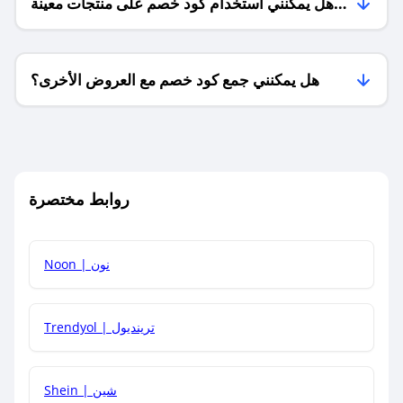
هل يمكنني استخدام كود خصم على منتجات معينة
فقط؟
هل يمكنني جمع كود خصم مع العروض الأخرى؟
ما معنى كود خصم ؟
روابط مختصرة
كيف يمكنك استخدام كود الخصم؟
Noon | نون
كيف أحصل على أحدث أكواد الخصم والعروض للمتاجر؟
Trendyol | ترينديول
كم مدة صلاحية كود الخصم؟
Shein | شين