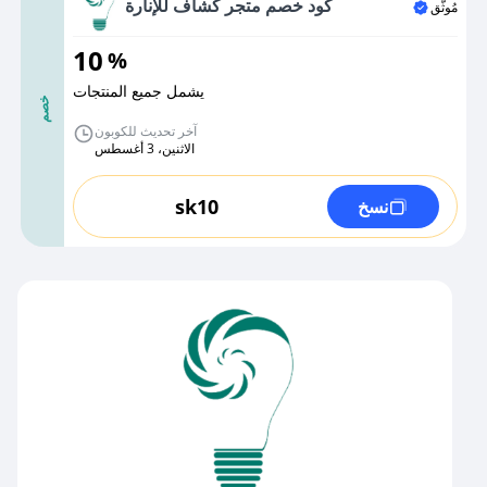
كود خصم متجر كشاف للإنارة
مُوثَّق
10
%
يشمل جميع المنتجات
خصم
آخر تحديث للكوبون
الاثنين، 3 أغسطس
sk10
نسخ