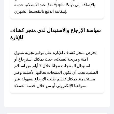
### ماذا أفعل إذا لم أجد كود خصم لمتجري
نقدًا عند الاستلام، خدمة Apple Pay، بالإضافة إلى
المفضل؟
إمكانية الدفع بالتقسيط الشهري.
في حال عدم توفر كوبونات لمتجرك المفضل، يمكنك
مراسلتنا مباشرة وسنعمل على توفير الكوبونات في
سياسة الإرجاع والاستبدال لدى متجر كشاف
أسرع وقت ممكن.
للإنارة
### كيف تحصل على كوبونات خصم حصرية من
متجر كشاف للإنارة؟
يحرص متجر كشاف للإنارة على توفير تجربة تسوق
للحصول على كوبونات وخصومات حصرية، قم بما
آمنة ومريحة لعملائه، حيث يمكنك استرجاع أو
يلي:
استبدال المنتجات مجانًا خلال 7 أيام من استلام
- اضغط على أيقونة متابعة لمتجر متجر كشاف
الطلب. يجب أن تكون المنتجات بحالتها الأصلية وغير
للإنارة في تطبيق صحصح.
مستخدمة. يمكنك تقديم طلب الإرجاع بسهولة عبر
- تابع حسابنا الرسمي على تويتر وقم بتفعيل زر
موقعنا الإلكتروني أو من خلال خدمة العملاء.
التنبيهات.
- قم بتفعيل إشعارات تطبيق صحصح ليصلك كل
جديد.