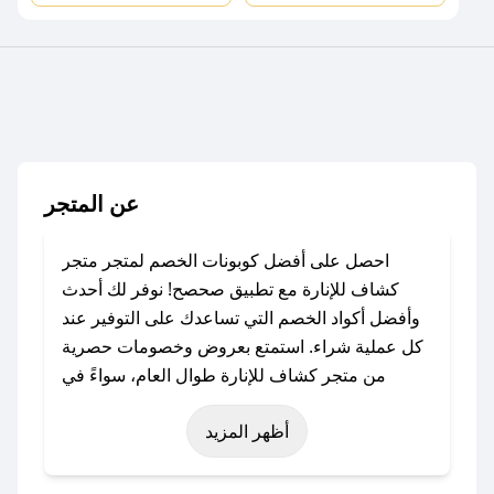
عن المتجر
احصل على أفضل كوبونات الخصم لمتجر متجر
كشاف للإنارة مع تطبيق صحصح! نوفر لك أحدث
وأفضل أكواد الخصم التي تساعدك على التوفير عند
كل عملية شراء. استمتع بعروض وخصومات حصرية
من متجر كشاف للإنارة طوال العام، سواءً في
المناسبات مثل عيد الفطر، عيد الأضحى، الجمعة
أظهر المزيد
البيضاء (شهر نوفمبر)، رمضان، اليوم الوطني، يوم
التأسيس، أو حتى عروض خاصة أخرى.