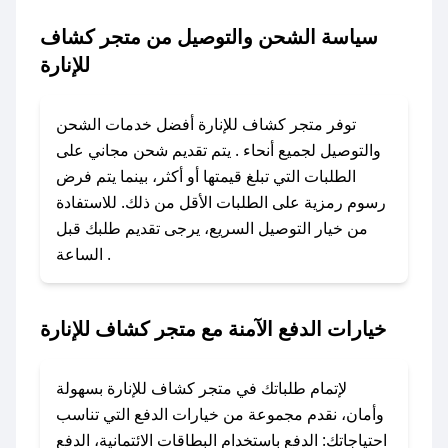
### كيف تحصل على كود خصم من متجر كشاف
سياسة الشحن والتوصيل من متجر كشاف
للإنارة؟
للإنارة
باستخدام تطبيق صحصح، يمكنك العثور بسهولة على
كود خصم متجر كشاف للإنارة. وفي حال عدم توفر
توفر متجر كشاف للإنارة أفضل خدمات الشحن
الكوبون، تواصل معنا عبر تويتر أو البريد الإلكتروني
والتوصيل لجميع أنحاء . يتم تقديم شحن مجاني على
لإضافته بسرعة.
الطلبات التي تبلغ قيمتها أو أكثر، بينما يتم فرض
رسوم رمزية على الطلبات الأقل من ذلك. للاستفادة
### كيفية استخدام كود خصم متجر كشاف للإنارة؟
من خيار التوصيل السريع، يرجى تقديم طلبك قبل
1. انسخ كود الخصم من تطبيق صحصح.
الساعة .
2. الصقه في خانة الدفع عند التسوق من متجر
كشاف للإنارة.
خيارات الدفع الآمنة مع متجر كشاف للإنارة
### ماذا أفعل إذا لم يعمل كود الخصم؟
لا تقلق! يمكنك التواصل مع فريق دعم صحصح عبر
الرسائل الخاصة على تويتر أو البريد الإلكتروني،
لإتمام طلباتك في متجر كشاف للإنارة بسهولة
وسنقوم بحل المشكلة في أسرع وقت ممكن.
وأمان، نقدم مجموعة من خيارات الدفع التي تناسب
احتياجاتك: الدفع باستخدام البطاقات الائتمانية، الدفع