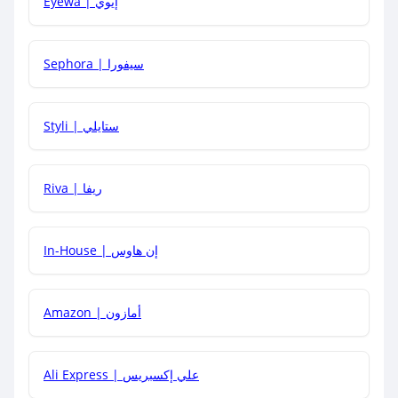
Eyewa | إيوي
كيف أحصل على أقوى كود خصم؟
Sephora | سيفورا
هل يمكنني استخدام كود خصم على منتجات معينة فقط؟
Styli | ستايلي
هل يمكنني جمع كود خصم مع العروض الأخرى؟
Riva | ريفا
In-House | إن هاوس
Amazon | أمازون
Ali Express | علي إكسبريس