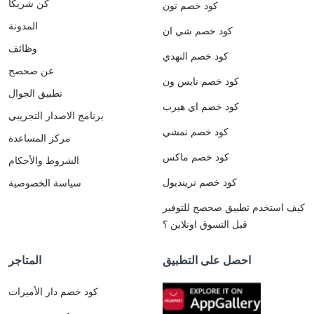
كن شريكا
كود خصم نون
المدونة
كود خصم شي ان
وظائف
كود خصم النهدي
عن صحصح
كود خصم نايس ون
تطبيق الجوال
كود خصم اي هيرب
برنامج الاصدار التجريبي
كود خصم نمشي
مركز المساعدة
كود خصم ماكس
الشروط والأحكام
كود خصم ترينديول
سياسة الخصوصية
كيف استخدم تطبيق صحصح للتوفير
قبل التسوق اونلاين ؟
احصل على التطبيق
المتاجر
كود خصم دار الأميرات