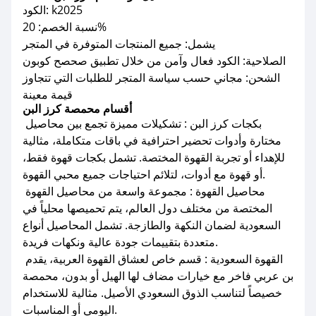
الكود: k2025
نسبة الخصم: 20%
يشمل: جميع المنتجات المتوفرة في المتجر
الصلاحية: الكود فعال وآمن من خلال تطبيق صحصح كوبون
الشحن: مجاني حسب سياسة المتجر للطلبات التي تتجاوز
قيمة معينة
أقسام محمصة كرز البن
بكجات كرز البن : تشكيلات مميزة تجمع بين محاصيل
مختارة وأدوات تحضير احترافية في باقات متكاملة، مثالية
للإهداء أو تجربة القهوة المختصة. تشمل بكجات قهوة فقط،
أو قهوة مع أدوات، لتلائم احتياجات جميع محبي القهوة.
محاصيل القهوة : مجموعة واسعة من محاصيل القهوة
المختصة من مختلف دول العالم، يتم تحميصها محلياً في
السعودية لضمان النكهة والطازجة. تشمل المحاصيل أنواع
متعددة بتقييمات جودة عالية ونكهات فريدة.
القهوة السعودية : قسم خاص لعشاق القهوة العربية، يقدم
بن عربي فاخر مع خيارات مضاف لها الهيل أو بدون، محمصة
خصيصاً لتناسب الذوق السعودي الأصيل. مثالية للاستخدام
اليومي أو المناسبات.