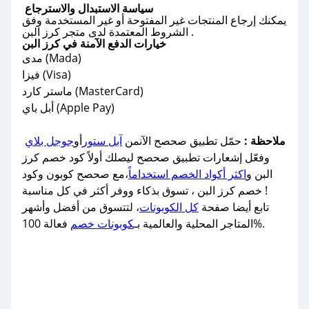
سياسة الاستبدال والاسترجاع
يمكنك إرجاع المنتجات غير المفتوحة أو غير المستخدمة وفق
الشروط المعتمدة لدى متجر كرز البن .
خيارات الدفع الآمنة في كرز البن
مدى (Mada)
فيزا (Visa)
ماستر كارد (MasterCard)
أبل باي (Apple Pay)
ملاحظة :
حمّل تطبيق صحصح الآنمن
آبل ستور
أو
جوجل بلاي
وفعّل إشعارات تطبيق صحصح ليصلك أولاً كود خصم كرز
البن و
اكثر أكواد الخصم استخداماً
،مع صحصح كوبون وكود
خصم كرز البن ، تسوق بذكاء ووفر أكثر في كل مناسبة !
تابع أيضا صفحة
كل الكوبونات
، لتتسوق من أفضل وأشهر
فعالة 100%.
المتاجر المحلية والعالمية بـ
كوبونات خصم