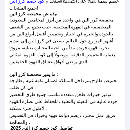
(k2025) خصم بقيمة 20% على
استخدام
كود خصم كرز البن
جميع المنتجات!
نبذة عن محمصة كرز البن
محمصة كرز البن هي واحدة من أبرز المحامص السعودية
المتخصصة في القهوة المختصة، حيث تجمع بين الشغف
بالجودة والخبرة في اختيار وتحميص أفضل أنواع البن من
أشهر المزارع حول العالم. نسعى في كرز البن إلى تقديم
تجربة قهوة فريدة تبدأ من الحبة المختارة بعناية، مرورًا
بعملية التحميص الدقيقة، ووصولًا إلى كوب القهوة المثالي
الذي يرضي أذواق عشاق القهوة الحقيقيين .
ما يميز محمصة كرز البن :
تحميص طازج يتم داخل المملكة لضمان نكهة غنية وطازجة
في كل طلب .
توفير خيارات طحن متعددة تناسب جميع طرق التحضير .
جودة عالية في التعبئة والتغليف للحفاظ على نضارة القهوة
لأطول فترة ممكنة .
فريق عمل محترف يضم ذواقة قهوة وخبراء في التحميص
والمعالجة .
تفاصيل كود خصم كرز البن 2025