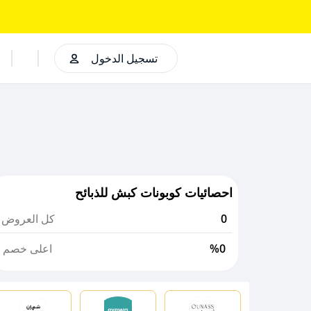
تسجيل الدخول
احصائيات كوبونات كبش للذبائح
0
كل العروض
%0
اعلى خصم