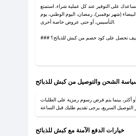
اعدك على التوفير عند كل عملية شراء. استمتع
يضاء (شهر نوفمبر)، رمضان، اليوم الوطني، يوم
التأسيس، أو حتى عروض خاصة أخرى.
### كيف تحصل على كود خصم من كبش للذبائح؟
بر تويتر أو البريد الإلكتروني لإضافته بسرعة.
### كيفية استخدام كود خصم كبش للذبائح؟
1. انسخ كود الخصم من تطبيق صحصح.
2. الصقه في خانة الدفع عند التسوق من كبش للذبائح.
ياسة الشحن والتوصيل من كبش للذبائح
### ماذا أفعل إذا لم يعمل كود الخصم؟
و أكثر، بينما يتم فرض رسوم رمزية على الطلبات
تروني، وسنقوم بحل المشكلة في أسرع وقت ممكن.
### ماذا أفعل إذا لم أجد كود خصم لمتجري المفضل؟
نعمل على توفير الكوبونات في أسرع وقت ممكن.
خيارات الدفع الآمنة مع كبش للذبائح