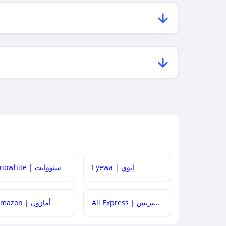
Eyewa | إيوي
Snowhite | سنووايت
Ali Express | علي إكسبريس
Amazon | أمازون