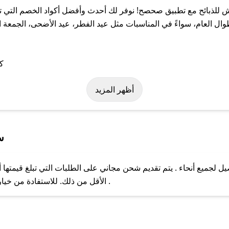
لذبائح مع تطبيق صحصح! نوفر لك أحدث وأفضل أكواد الخصم التي تس
لعام، سواءً في المناسبات مثل عيد الفطر، عيد الأضحى، الجمعة الب
 على كود خصم كبش للذبائح. وفي حال عدم توفر الكوبون، تواصل معنا ع
أظهر المزيد
س
لجميع أنحاء . يتم تقديم شحن مجاني على الطلبات التي تبلغ قيمتها أ
ل مع فريق دعم صحصح عبر الرسائل الخاصة على تويتر أو البريد الإلك
الأقل من ذلك. للاستفادة من خيار التوصيل السريع، يرجى تقديم طلبك قبل الساعة .
حال عدم توفر كوبونات لمتجرك المفضل، يمكنك مراسلتنا مباشرة وس