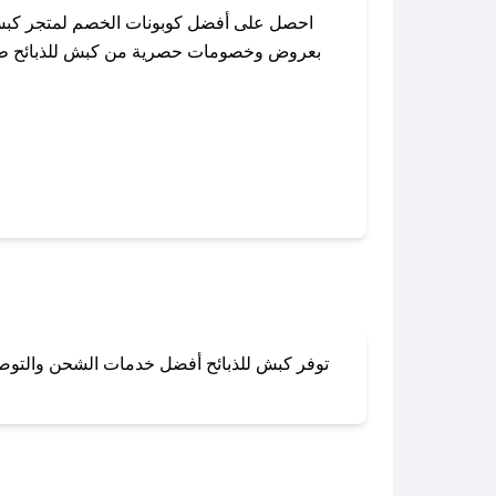
احصل على أفضل كوبونات الخصم لمتجر كبش ل
بعروض وخصومات حصرية من كبش للذبائح طوال ا
باستخدام تطبيق صحصح، يمكنك العثور بسهولة
توفر كبش للذبائح أفضل خدمات الشحن والتوصيل 
لا تقلق! يمكنك التواص
في 