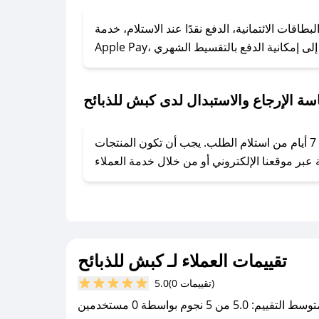
### كيف تحصل على كوبونات خصم حصرية من كبش للذبائح؟
ول على كوبونات وخصومات حصرية، قم بما يلي:
قات الائتمانية، الدفع نقدًا عند الاستلام، خدمة
- اضغط على أيقونة متابعة لمتجر كبش للذبائح في تطبيق صحصح.
- تابع حسابنا الرسمي على تويتر وقم بتفعيل زر التنبيهات.
- قم بتفعيل إشعارات تطبيق صحصح ليصلك كل جديد.
سة الإرجاع والاستبدال لدى كبش للذبائح
يحرص كبش للذبائح على توفير تجربة تسوق آمنة ومريحة لعملائه، حيث يمكنك استرجاع أو استبدال المنتجات مجانًا خلال 7 أيام من استلام الطلب. يجب أن تكون المنتجات
تقييمات العملاء لـ كبش للذبائح
(0 تقييمات)
5.0
سط التقييم: 5.0 من 5 نجوم بواسطة 0 مستخدمين