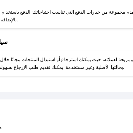
للحص
م مجموعة من خيارات الدفع التي تناسب احتياجاتك: الدفع باستخدام البطا
Apple Pay، بالإضافة إلى إمكانية الدفع بالتقسيط الشهري.
سيا
مع صحصح، تسوق بذكاء ووفّر على كل مشترياتك مع كوبونات خصم حصرية من كبش للذبائح!
بحالتها الأصلية وغير مستخدمة. يمكنك تقديم طلب الإرجاع بسهولة عبر موقعنا الإلكتروني أو من خلال خدمة العملاء.
متو