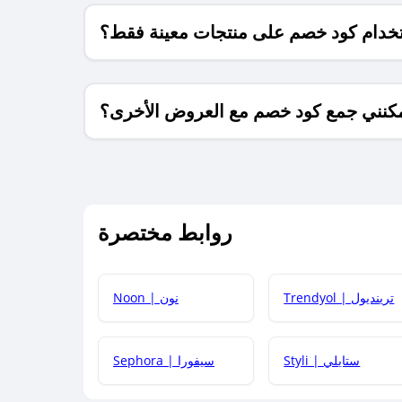
خدام كود خصم على منتجات معينة فقط؟
كنني جمع كود خصم مع العروض الأخرى؟
ما معنى كود خصم ؟
روابط مختصرة
كيف يمكنك استخدام كود الخصم؟
Trendyol | ترينديول
Noon | نون
 أحدث أكواد الخصم والعروض للمتاجر؟
Styli | ستايلي
Sephora | سيفورا