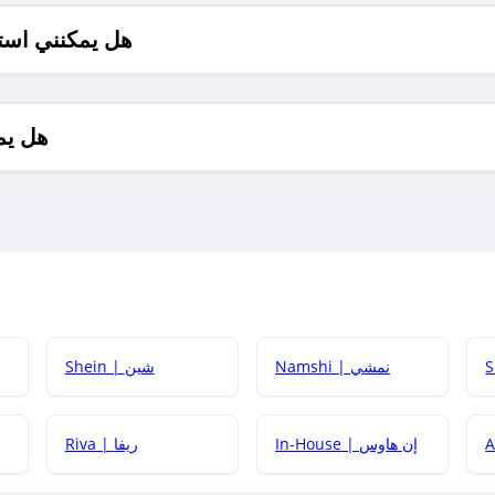
هل يمكنني است
هل يم
Namshi | نمشي
Shein | شين
كيف أحصل على
In-House | إن هاوس
Riva | ريفا