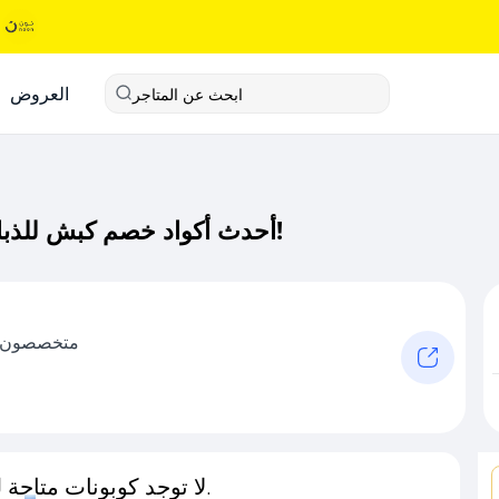
العروض
ابحث عن المتاجر
أحدث أكواد خصم كبش للذبائح كود خصم حصري لـ كبش للذبائح الآن!
متخصصون في
لا توجد كوبونات متاحة لـهذا المتجر حاليًا.