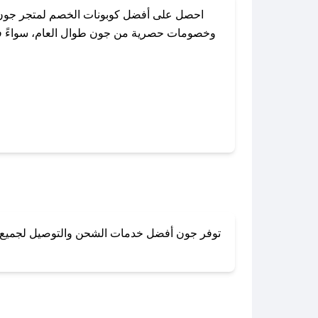
احصل على أفضل كوبونات الخصم لمتجر جون 
وخصومات حصرية من جون طوال العام، سواءً في ا
باستخدام تطبيق صحصح، يمكنك العثو
توفر جون أفضل خدمات الشحن والتوصيل لجميع أنحا
لا تقلق! يمكنك التواص
في 