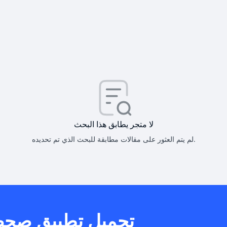
كيف أحصل على
كيف يم
لا متجر يطابق هذا البحث
لم يتم العثور على مقالات مطابقة للبحث الذي تم تحديده.
هل يمكنني است
تحميل تطبيق صح