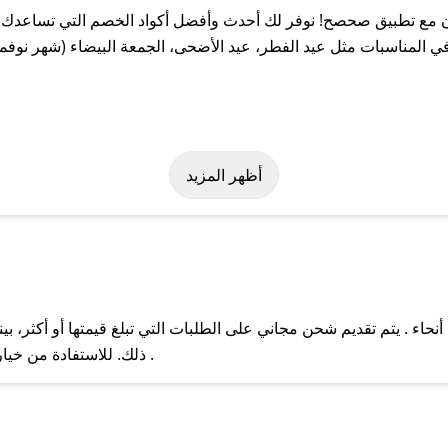
مع تطبيق صحصح! نوفر لك أحدث وأفضل أكواد الخصم التي تساعدك عل
لمناسبات مثل عيد الفطر، عيد الأضحى، الجمعة البيضاء (شهر نوفمبر
ر بسهولة على كود خصم جون. وفي حال عدم توفر الكوبون، تواصل معنا ع
أظهر المزيد
ء . يتم تقديم شحن مجاني على الطلبات التي تبلغ قيمتها أو أكثر، ب
ل مع فريق دعم صحصح عبر الرسائل الخاصة على تويتر أو البريد الإلك
ذلك. للاستفادة من خيار التوصيل السريع، يرجى تقديم طلبك قبل الساعة .
حال عدم توفر كوبونات لمتجرك المفضل، يمكنك مراسلتنا مباشرة وس