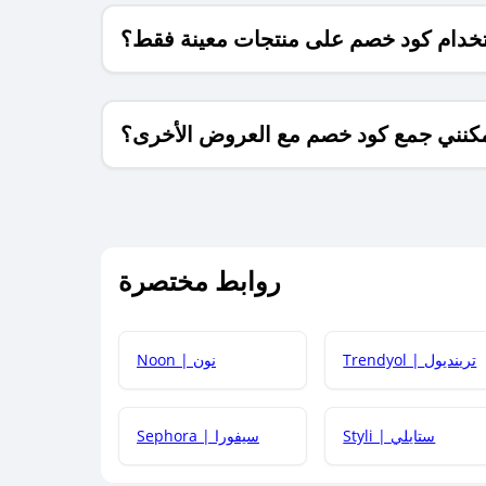
خدام كود خصم على منتجات معينة فقط؟
كنني جمع كود خصم مع العروض الأخرى؟
ما معنى كود خصم ؟
روابط مختصرة
كيف يمكنك استخدام كود الخصم؟
Trendyol | ترينديول
Noon | نون
 أحدث أكواد الخصم والعروض للمتاجر؟
Styli | ستايلي
Sephora | سيفورا