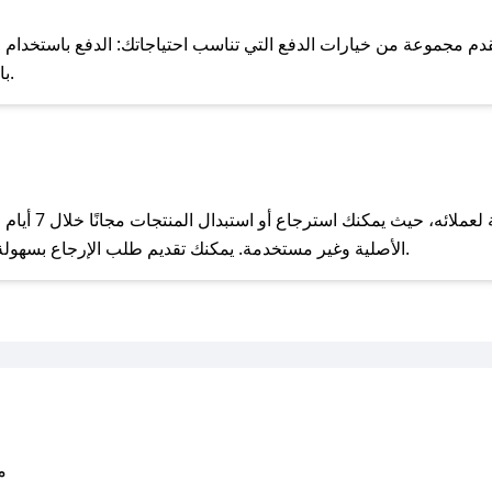
للحص
مجموعة من خيارات الدفع التي تناسب احتياجاتك: الدفع باستخدام البطاقات 
Pay، بالإضافة إلى إمكانية الدفع بالتقسيط الشهري.
مع صحصح، تسوق بذكاء ووفّر على كل مشترياتك مع كوبونات خصم حصرية من جون!
يحرص جون على تو
الأصلية وغير مستخدمة. يمكنك تقديم طلب الإرجاع بسهولة عبر موقعنا الإلكتروني أو من خلال خدمة العملاء.
متو