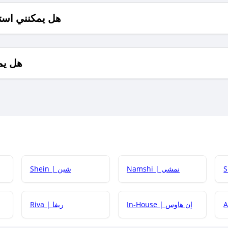
هل يمكنني است
هل يم
Namshi | نمشي
Shein | شين
كيف أحصل على
In-House | إن هاوس
Riva | ريفا