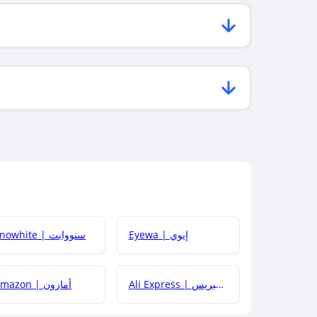
Eyewa | إيوي
Snowhite | سنووايت
Ali Express | علي إكسبريس
Amazon | أمازون