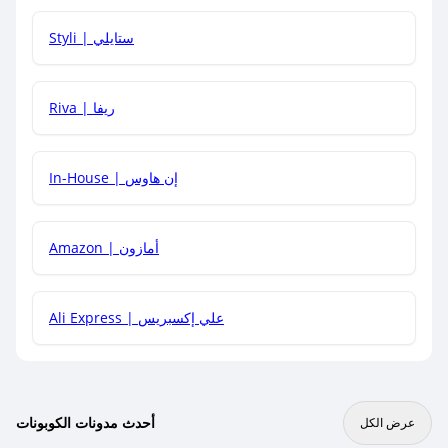
هل يمكنني استخدام كود خصم على منتجات معينة فقط؟
Styli | ستايلي
هل يمكنني جمع كود خصم مع العروض الأخرى؟
Riva | ريفا
In-House | إن هاوس
Amazon | أمازون
Ali Express | علي إكسبريس
أحدث مدونات الكوبونات
عرض الكل