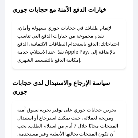
جوري.
خيارات الدفع الآمنة مع حجابات جوري
### ماذا أفعل إذا لم يعمل كود الخصم؟
لا تقلق! يمكنك التواصل مع فريق دعم صحصح عبر
لإتمام طلباتك في حجابات جوري بسهولة وأمان،
الرسائل الخاصة على تويتر أو البريد الإلكتروني،
نقدم مجموعة من خيارات الدفع التي تناسب
وسنقوم بحل المشكلة في أسرع وقت ممكن.
احتياجاتك: الدفع باستخدام البطاقات الائتمانية، الدفع
نقدًا عند الاستلام، خدمة Apple Pay، بالإضافة إلى
إمكانية الدفع بالتقسيط الشهري.
### ماذا أفعل إذا لم أجد كود خصم لمتجري
المفضل؟
في حال عدم توفر كوبونات لمتجرك المفضل، يمكنك
سياسة الإرجاع والاستبدال لدى حجابات
مراسلتنا مباشرة وسنعمل على توفير الكوبونات في
جوري
أسرع وقت ممكن.
### كيف تحصل على كوبونات خصم حصرية من
يحرص حجابات جوري على توفير تجربة تسوق آمنة
حجابات جوري؟
ومريحة لعملائه، حيث يمكنك استرجاع أو استبدال
للحصول على كوبونات وخصومات حصرية، قم بما
المنتجات مجانًا خلال 7 أيام من استلام الطلب. يجب
يلي:
أن تكون المنتجات بحالتها الأصلية وغير مستخدمة.