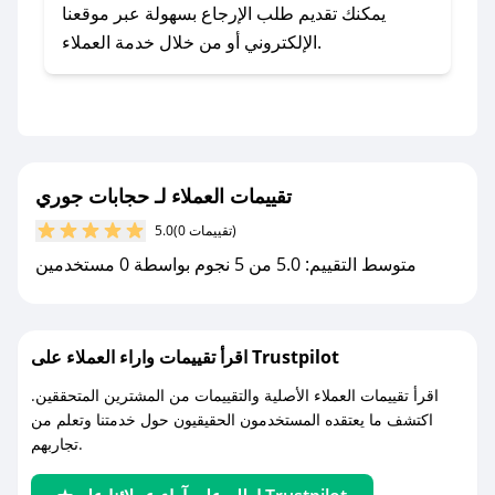
- اضغط على أيقونة متابعة لمتجر حجابات جوري في
يمكنك تقديم طلب الإرجاع بسهولة عبر موقعنا
تطبيق صحصح.
الإلكتروني أو من خلال خدمة العملاء.
- تابع حسابنا الرسمي على تويتر وقم بتفعيل زر
التنبيهات.
- قم بتفعيل إشعارات تطبيق صحصح ليصلك كل
جديد.
تقييمات العملاء لـ حجابات جوري
مع صحصح، تسوق بذكاء ووفّر على كل مشترياتك مع
(0 تقييمات)
5.0
كوبونات خصم حصرية من حجابات جوري!
متوسط التقييم: 5.0 من 5 نجوم بواسطة 0 مستخدمين
اقرأ تقييمات واراء العملاء على Trustpilot
اقرأ تقييمات العملاء الأصلية والتقييمات من المشترين المتحققين.
اكتشف ما يعتقده المستخدمون الحقيقيون حول خدمتنا وتعلم من
تجاربهم.