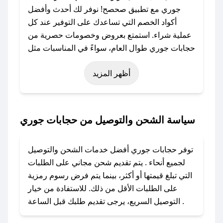
جوري مع تطبيق صحصح! نوفر لك أحدث وأفضل
أكواد الخصم التي تساعدك على التوفير عند كل
عملية شراء. استمتع بعروض وخصومات حصرية من
حجابات جوري طوال العام، سواءً في المناسبات مثل
عيد الفطر، عيد الأضحى، الجمعة البيضاء (شهر
أظهر المزيد
نوفمبر)، رمضان، اليوم الوطني، يوم التأسيس، أو
حتى عروض خاصة أخرى.
### كيف تحصل على كود خصم من حجابات جوري؟
سياسة الشحن والتوصيل من حجابات جوري
باستخدام تطبيق صحصح، يمكنك العثور بسهولة على
كود خصم حجابات جوري. وفي حال عدم توفر
توفر حجابات جوري أفضل خدمات الشحن والتوصيل
الكوبون، تواصل معنا عبر تويتر أو البريد الإلكتروني
لجميع أنحاء . يتم تقديم شحن مجاني على الطلبات
لإضافته بسرعة.
التي تبلغ قيمتها أو أكثر، بينما يتم فرض رسوم رمزية
على الطلبات الأقل من ذلك. للاستفادة من خيار
### كيفية استخدام كود خصم حجابات جوري؟
التوصيل السريع، يرجى تقديم طلبك قبل الساعة .
1. انسخ كود الخصم من تطبيق صحصح.
2. الصقه في خانة الدفع عند التسوق من حجابات