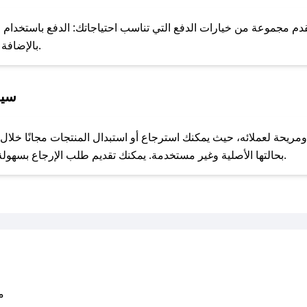
للحص
 مجموعة من خيارات الدفع التي تناسب احتياجاتك: الدفع باستخدام البطا
Apple Pay، بالإضافة إلى إمكانية الدفع بالتقسيط الشهري.
سيا
مع صحصح، تسوق بذكاء ووفّر على كل مشترياتك مع كوبونات خصم حصرية من جود ميك آب!
بحالتها الأصلية وغير مستخدمة. يمكنك تقديم طلب الإرجاع بسهولة عبر موقعنا الإلكتروني أو من خلال خدمة العملاء.
متو