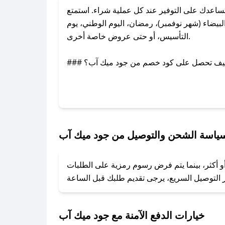
اعدك على التوفير عند كل عملية شراء. استمتع
يضاء (شهر نوفمبر)، رمضان، اليوم الوطني، يوم
التأسيس، أو حتى عروض خاصة أخرى.
### كيف تحصل على كود خصم من جود ميك آب؟
بر تويتر أو البريد الإلكتروني لإضافته بسرعة.
### كيفية استخدام كود خصم جود ميك آب؟
1. انسخ كود الخصم من تطبيق صحصح.
2. الصقه في خانة الدفع عند التسوق من جود ميك آب.
ياسة الشحن والتوصيل من جود ميك آب
### ماذا أفعل إذا لم يعمل كود الخصم؟
و أكثر، بينما يتم فرض رسوم رمزية على الطلبات
تروني، وسنقوم بحل المشكلة في أسرع وقت ممكن.
### ماذا أفعل إذا لم أجد كود خصم لمتجري المفضل؟
نعمل على توفير الكوبونات في أسرع وقت ممكن.
خيارات الدفع الآمنة مع جود ميك آب