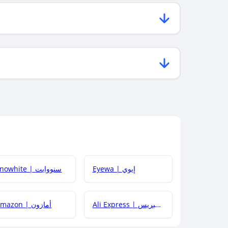
Eyewa | إيوي
Snowhite | سنووايت
Ali Express | علي إكسبريس
Amazon | أمازون