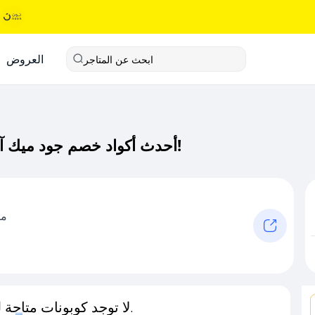
العروض
ابحث عن المتاجر
أحدث أكواد خصم جود ميك آب كود خصم حصري لـ جود ميك آب الآن!
من
لا توجد كوبونات متاحة لـهذا المتجر حاليًا.