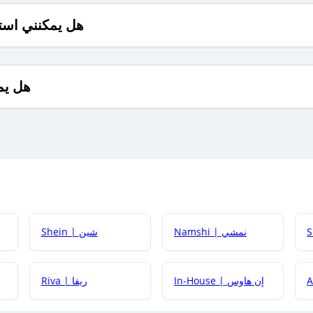
هل يمكنني است
هل يم
Namshi | نمشي
Shein | شين
كيف أحصل على
In-House | إن هاوس
Riva | ريفا