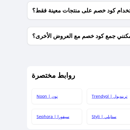
خدام كود خصم على منتجات معينة فقط؟
كنني جمع كود خصم مع العروض الأخرى؟
ما معنى كود خصم ؟
روابط مختصرة
كيف يمكنك استخدام كود الخصم؟
Trendyol | ترينديول
Noon | نون
 أحدث أكواد الخصم والعروض للمتاجر؟
Styli | ستايلي
Sephora | سيفورا