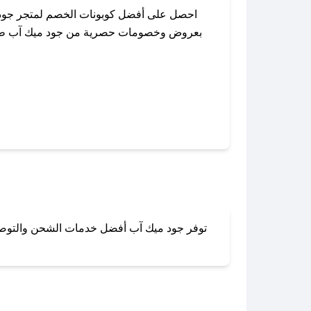
احصل على أفضل كوبونات الخصم لمتجر جود 
بعروض وخصومات حصرية من جود ميك آب طوال ال
باستخدام تطبيق صحصح، يمكنك العثور بسهول
توفر جود ميك آب أفضل خدمات الشحن والتوصيل ل
لا تقلق! يمكنك التواص
في 