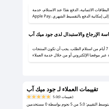
### كيف تحصل على كوبونات خصم حصرية من جود ميك آب؟
ول على كوبونات وخصومات حصرية، قم بما يلي:
قات الائتمانية، الدفع نقدًا عند الاستلام، خدمة
- اضغط على أيقونة متابعة لمتجر جود ميك آب في تطبيق صحصح.
- تابع حسابنا الرسمي على تويتر وقم بتفعيل زر التنبيهات.
- قم بتفعيل إشعارات تطبيق صحصح ليصلك كل جديد.
سة الإرجاع والاستبدال لدى جود ميك آب
يحرص جود ميك آب على توفير تجربة تسوق آمنة ومريحة لعملائه، حيث يمكنك استرجاع أو استبدال المنتجات مجانًا خلال 7 أيام من استلام الطلب. يجب أن تكون المنتجات
تقييمات العملاء لـ جود ميك آب
(0 تقييمات)
5.0
سط التقييم: 5.0 من 5 نجوم بواسطة 0 مستخدمين