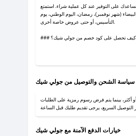
عدك على التوفير عند كل عملية شراء. استمتع
يضاء (شهر نوفمبر)، رمضان، اليوم الوطني، يوم
التأسيس، أو حتى عروض خاصة أخرى.
### كيف تحصل على كود خصم من جولي شيك؟
بر تويتر أو البريد الإلكتروني لإضافته بسرعة.
### كيفية استخدام كود خصم جولي شيك؟
1. انسخ كود الخصم من تطبيق صحصح.
2. الصقه في خانة الدفع عند التسوق من جولي شيك.
سياسة الشحن والتوصيل من جولي شيك
### ماذا أفعل إذا لم يعمل كود الخصم؟
و أكثر، بينما يتم فرض رسوم رمزية على الطلبات
تروني، وسنقوم بحل المشكلة في أسرع وقت ممكن.
### ماذا أفعل إذا لم أجد كود خصم لمتجري المفضل؟
نعمل على توفير الكوبونات في أسرع وقت ممكن.
خيارات الدفع الآمنة مع جولي شيك