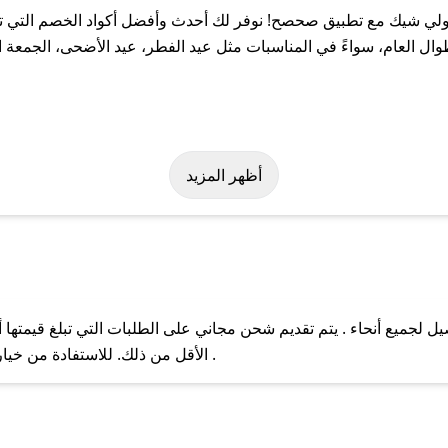
ي شيك مع تطبيق صحصح! نوفر لك أحدث وأفضل أكواد الخصم التي تسا
عام، سواءً في المناسبات مثل عيد الفطر، عيد الأضحى، الجمعة الب
لة على كود خصم جولي شيك. وفي حال عدم توفر الكوبون، تواصل معنا ع
أظهر المزيد
جميع أنحاء . يتم تقديم شحن مجاني على الطلبات التي تبلغ قيمتها أ
ل مع فريق دعم صحصح عبر الرسائل الخاصة على تويتر أو البريد الإلك
الأقل من ذلك. للاستفادة من خيار التوصيل السريع، يرجى تقديم طلبك قبل الساعة .
حال عدم توفر كوبونات لمتجرك المفضل، يمكنك مراسلتنا مباشرة وس