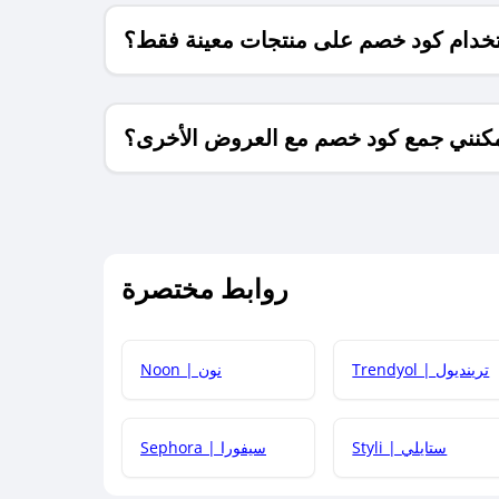
خدام كود خصم على منتجات معينة فقط؟
كنني جمع كود خصم مع العروض الأخرى؟
ما معنى كود خصم ؟
روابط مختصرة
كيف يمكنك استخدام كود الخصم؟
Trendyol | ترينديول
Noon | نون
 أحدث أكواد الخصم والعروض للمتاجر؟
Styli | ستايلي
Sephora | سيفورا