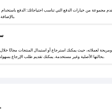
للحص
 مجموعة من خيارات الدفع التي تناسب احتياجاتك: الدفع باستخدام البطا
Apple Pay، بالإضافة إلى إمكانية الدفع بالتقسيط الشهري.
سي
مع صحصح، تسوق بذكاء ووفّر على كل مشترياتك مع كوبونات خصم حصرية من جولي شيك!
بحالتها الأصلية وغير مستخدمة. يمكنك تقديم طلب الإرجاع بسهولة عبر موقعنا الإلكتروني أو من خلال خدمة العملاء.
متو