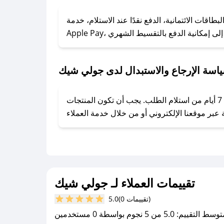
### كيف تحصل على كوبونات خصم حصرية من جولي شيك؟
ول على كوبونات وخصومات حصرية، قم بما يلي:
قات الائتمانية، الدفع نقدًا عند الاستلام، خدمة
- اضغط على أيقونة متابعة لمتجر جولي شيك في تطبيق صحصح.
- تابع حسابنا الرسمي على تويتر وقم بتفعيل زر التنبيهات.
- قم بتفعيل إشعارات تطبيق صحصح ليصلك كل جديد.
اسة الإرجاع والاستبدال لدى جولي شيك
يحرص جولي شيك على توفير تجربة تسوق آمنة ومريحة لعملائه، حيث يمكنك استرجاع أو استبدال المنتجات مجانًا خلال 7 أيام من استلام الطلب. يجب أن تكون المنتجات
تقييمات العملاء لـ جولي شيك
(0 تقييمات)
5.0
سط التقييم: 5.0 من 5 نجوم بواسطة 0 مستخدمين