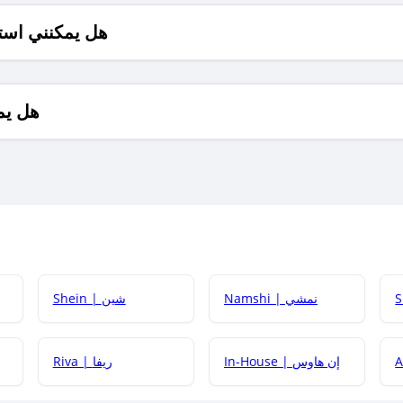
هل يمكنني است
هل يم
Namshi | نمشي
Shein | شين
كيف أحصل على
In-House | إن هاوس
Riva | ريفا