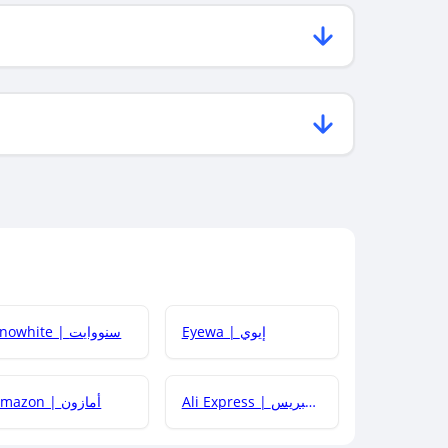
Eyewa | إيوي
Snowhite | سنووايت
Ali Express | علي إكسبريس
Amazon | أمازون