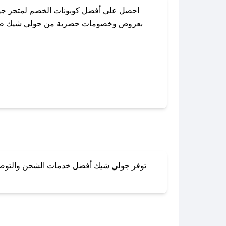
احصل على أفضل كوبونات الخصم لمتجر جول
بعروض وخصومات حصرية من جولي شيك طوال ال
باستخدام تطبيق صحصح، يمكنك العثور بسهو
توفر جولي شيك أفضل خدمات الشحن والتوصيل ل
لا تقلق! يمكنك التواص
في 