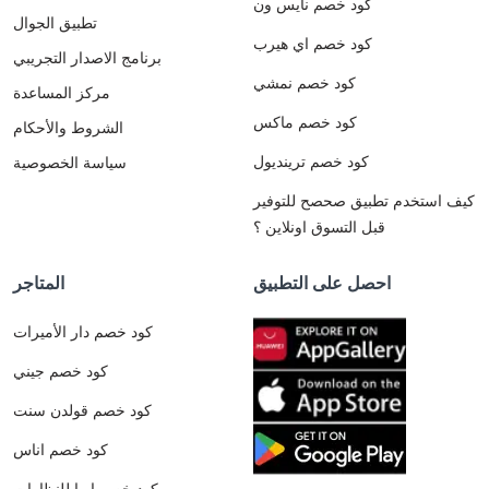
كود خصم نايس ون
تطبيق الجوال
كود خصم اي هيرب
برنامج الاصدار التجريبي
كود خصم نمشي
مركز المساعدة
كود خصم ماكس
الشروط والأحكام
كود خصم ترينديول
سياسة الخصوصية
كيف استخدم تطبيق صحصح للتوفير
قبل التسوق اونلاين ؟
احصل على التطبيق
المتاجر
كود خصم دار الأميرات
كود خصم جيني
كود خصم قولدن سنت
كود خصم اناس
كود خصم ايوا للنظارات