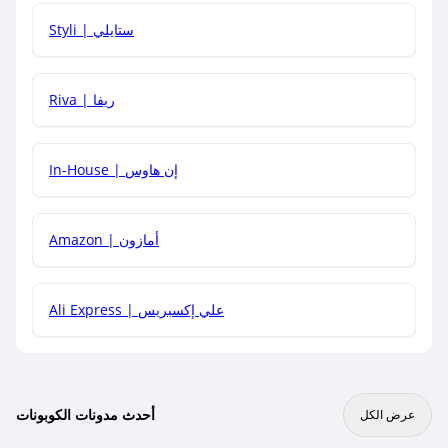
هل يمكنني استخدام كود خصم على منتجات معينة فقط؟
Styli | ستايلي
هل يمكنني جمع كود خصم مع العروض الأخرى؟
Riva | ريفا
In-House | إن هاوس
Amazon | أمازون
Ali Express | علي إكسبريس
أحدث مدونات الكوبونات
عرض الكل