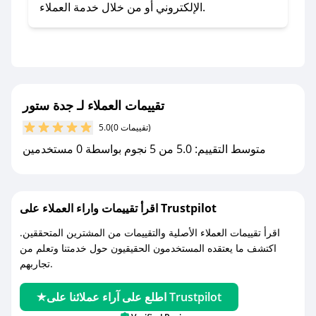
تطبيق صحصح.
الإلكتروني أو من خلال خدمة العملاء.
- تابع حسابنا الرسمي على تويتر وقم بتفعيل زر
التنبيهات.
- قم بتفعيل إشعارات تطبيق صحصح ليصلك كل
جديد.
تقييمات العملاء لـ جدة ستور
مع صحصح، تسوق بذكاء ووفّر على كل مشترياتك مع
(0 تقييمات)
5.0
كوبونات خصم حصرية من جدة ستور!
متوسط التقييم: 5.0 من 5 نجوم بواسطة 0 مستخدمين
اقرأ تقييمات واراء العملاء على Trustpilot
اقرأ تقييمات العملاء الأصلية والتقييمات من المشترين المتحققين.
اكتشف ما يعتقده المستخدمون الحقيقيون حول خدمتنا وتعلم من
تجاربهم.
اطلع على آراء عملائنا على Trustpilot