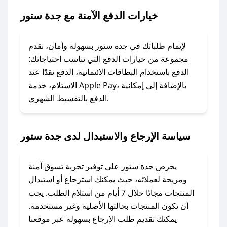
خيارات الدفع الآمنة مع جدة ستور
### ماذا أفعل إذا لم يعمل كود الخصم؟
لا تقلق! يمكنك التواصل مع فريق دعم صحصح عبر
الرسائل الخاصة على تويتر أو البريد الإلكتروني،
لإتمام طلباتك في جدة ستور بسهولة وأمان، نقدم
وسنقوم بحل المشكلة في أسرع وقت ممكن.
مجموعة من خيارات الدفع التي تناسب احتياجاتك:
الدفع باستخدام البطاقات الائتمانية، الدفع نقدًا عند
### ماذا أفعل إذا لم أجد كود خصم لمتجري
الاستلام، خدمة Apple Pay، بالإضافة إلى إمكانية
الدفع بالتقسيط الشهري.
المفضل؟
في حال عدم توفر كوبونات لمتجرك المفضل، يمكنك
مراسلتنا مباشرة وسنعمل على توفير الكوبونات في
سياسة الإرجاع والاستبدال لدى جدة ستور
أسرع وقت ممكن.
### كيف تحصل على كوبونات خصم حصرية من
يحرص جدة ستور على توفير تجربة تسوق آمنة
جدة ستور؟
ومريحة لعملائه، حيث يمكنك استرجاع أو استبدال
للحصول على كوبونات وخصومات حصرية، قم بما
المنتجات مجانًا خلال 7 أيام من استلام الطلب. يجب
يلي:
أن تكون المنتجات بحالتها الأصلية وغير مستخدمة.
- اضغط على أيقونة متابعة لمتجر جدة ستور في
يمكنك تقديم طلب الإرجاع بسهولة عبر موقعنا