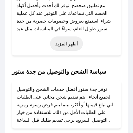
مع تطبيق صحصح! نوفر لك أحدث وأفضل أكواد
الخصم التي تساعدك على التوفير عند كل عملية
شراء. استمتع بعروض وخصومات حصرية من جدة
ستور طوال العام، سواءً في المناسبات مثل عيد
الفطر، عيد الأضحى، الجمعة البيضاء (شهر نوفمبر)،
أظهر المزيد
رمضان، اليوم الوطني، يوم التأسيس، أو حتى عروض
خاصة أخرى.
### كيف تحصل على كود خصم من جدة ستور؟
سياسة الشحن والتوصيل من جدة ستور
باستخدام تطبيق صحصح، يمكنك العثور بسهولة على
كود خصم جدة ستور. وفي حال عدم توفر الكوبون،
توفر جدة ستور أفضل خدمات الشحن والتوصيل
تواصل معنا عبر تويتر أو البريد الإلكتروني لإضافته
لجميع أنحاء . يتم تقديم شحن مجاني على الطلبات
بسرعة.
التي تبلغ قيمتها أو أكثر، بينما يتم فرض رسوم رمزية
على الطلبات الأقل من ذلك. للاستفادة من خيار
### كيفية استخدام كود خصم جدة ستور؟
التوصيل السريع، يرجى تقديم طلبك قبل الساعة .
1. انسخ كود الخصم من تطبيق صحصح.
2. الصقه في خانة الدفع عند التسوق من جدة ستور.