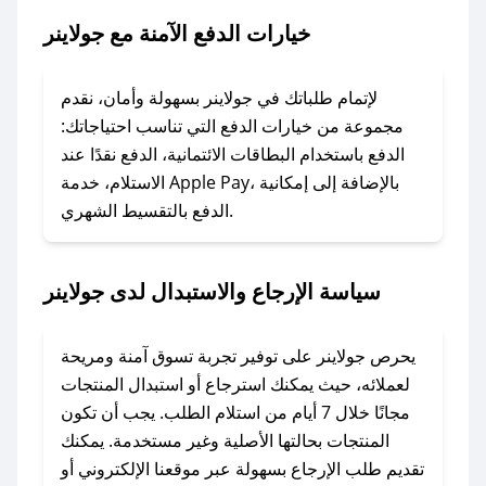
خيارات الدفع الآمنة مع جولاينر
### ماذا أفعل إذا لم يعمل كود الخصم؟
لا تقلق! يمكنك التواصل مع فريق دعم صحصح عبر
الرسائل الخاصة على تويتر أو البريد الإلكتروني،
لإتمام طلباتك في جولاينر بسهولة وأمان، نقدم
وسنقوم بحل المشكلة في أسرع وقت ممكن.
مجموعة من خيارات الدفع التي تناسب احتياجاتك:
الدفع باستخدام البطاقات الائتمانية، الدفع نقدًا عند
### ماذا أفعل إذا لم أجد كود خصم لمتجري
الاستلام، خدمة Apple Pay، بالإضافة إلى إمكانية
الدفع بالتقسيط الشهري.
المفضل؟
في حال عدم توفر كوبونات لمتجرك المفضل، يمكنك
مراسلتنا مباشرة وسنعمل على توفير الكوبونات في
سياسة الإرجاع والاستبدال لدى جولاينر
أسرع وقت ممكن.
### كيف تحصل على كوبونات خصم حصرية من
يحرص جولاينر على توفير تجربة تسوق آمنة ومريحة
جولاينر؟
لعملائه، حيث يمكنك استرجاع أو استبدال المنتجات
للحصول على كوبونات وخصومات حصرية، قم بما
مجانًا خلال 7 أيام من استلام الطلب. يجب أن تكون
يلي:
المنتجات بحالتها الأصلية وغير مستخدمة. يمكنك
- اضغط على أيقونة متابعة لمتجر جولاينر في تطبيق
تقديم طلب الإرجاع بسهولة عبر موقعنا الإلكتروني أو