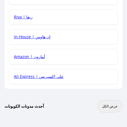
هل يمكنني جمع كود خصم مع العروض الأخرى؟
Riva | ريفا
In-House | إن هاوس
Amazon | أمازون
Ali Express | علي إكسبريس
أحدث مدونات الكوبونات
عرض الكل