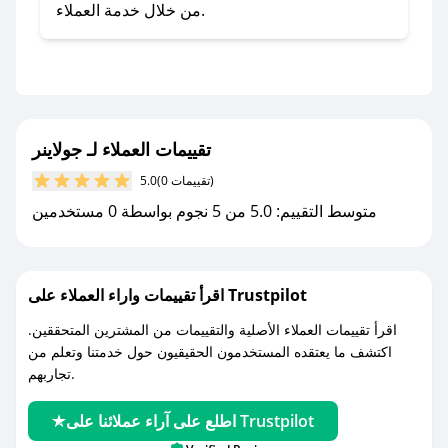
صحصح.
من خلال خدمة العملاء.
- تابع حسابنا الرسمي على تويتر وقم بتفعيل زر
التنبيهات.
- قم بتفعيل إشعارات تطبيق صحصح ليصلك كل
جديد.
تقييمات العملاء لـ جولاينر
مع صحصح، تسوق بذكاء ووفّر على كل مشترياتك مع
(0 تقييمات)
5.0
كوبونات خصم حصرية من جولاينر!
متوسط التقييم: 5.0 من 5 نجوم بواسطة 0 مستخدمين
اقرأ تقييمات واراء العملاء على Trustpilot
اقرأ تقييمات العملاء الأصلية والتقييمات من المشترين المتحققين.
اكتشف ما يعتقده المستخدمون الحقيقيون حول خدمتنا وتعلم من
تجاربهم.
اطلع على آراء عملائنا على Trustpilot