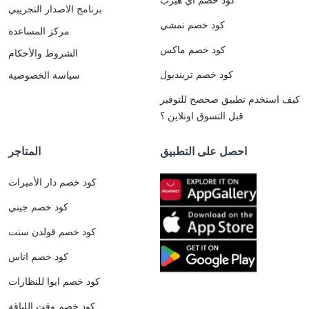
برنامج الاصدار التجريبي
كود خصم نمشي
مركز المساعدة
كود خصم ماكس
الشروط والأحكام
كود خصم ترينديول
سياسة الخصوصية
كيف استخدم تطبيق صحصح للتوفير
قبل التسوق اونلاين ؟
احصل على التطبيق
المتاجر
كود خصم دار الأميرات
كود خصم جيني
كود خصم قولدن سنت
كود خصم اناس
كود خصم ايوا للنظارات
كود خصم وقت اللياقة