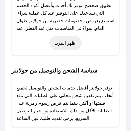
تطبيق صحصح! نوفر لك أحدث وأفضل أكواد الخصم
التي تساعدك على التوفير عند كل عملية شراء.
استمتع بعروض وخصومات حصرية من جولاينر طوال
العام، سواءً في المناسبات مثل عيد الفطر، عيد
الأضحى، الجمعة البيضاء (شهر نوفمبر)، رمضان،
أظهر المزيد
اليوم الوطني، يوم التأسيس، أو حتى عروض خاصة
أخرى.
### كيف تحصل على كود خصم من جولاينر؟
سياسة الشحن والتوصيل من جولاينر
باستخدام تطبيق صحصح، يمكنك العثور بسهولة على
كود خصم جولاينر. وفي حال عدم توفر الكوبون،
توفر جولاينر أفضل خدمات الشحن والتوصيل لجميع
تواصل معنا عبر تويتر أو البريد الإلكتروني لإضافته
أنحاء . يتم تقديم شحن مجاني على الطلبات التي تبلغ
بسرعة.
قيمتها أو أكثر، بينما يتم فرض رسوم رمزية على
الطلبات الأقل من ذلك. للاستفادة من خيار التوصيل
### كيفية استخدام كود خصم جولاينر؟
السريع، يرجى تقديم طلبك قبل الساعة .
1. انسخ كود الخصم من تطبيق صحصح.
2. الصقه في خانة الدفع عند التسوق من جولاينر.