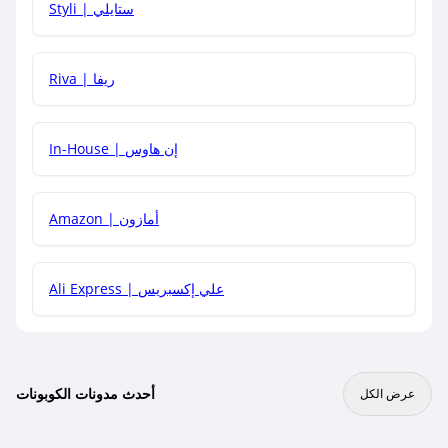
Styli | ستايلي
هل يمكنني جمع كود خصم مع العروض الأخرى؟
Riva | ريفا
In-House | إن هاوس
Amazon | أمازون
Ali Express | علي إكسبريس
أحدث مدونات الكوبونات
عرض الكل