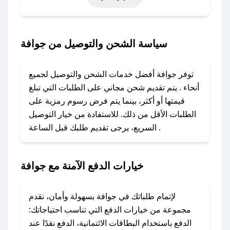
أخرى.
### كيف تحصل على كود خصم من جوافة؟
سياسة الشحن والتوصيل من جوافة
باستخدام تطبيق صحصح، يمكنك العثور بسهولة على
كود خصم جوافة. وفي حال عدم توفر الكوبون،
توفر جوافة أفضل خدمات الشحن والتوصيل لجميع
تواصل معنا عبر تويتر أو البريد الإلكتروني لإضافته
أنحاء . يتم تقديم شحن مجاني على الطلبات التي تبلغ
بسرعة.
قيمتها أو أكثر، بينما يتم فرض رسوم رمزية على
الطلبات الأقل من ذلك. للاستفادة من خيار التوصيل
### كيفية استخدام كود خصم جوافة؟
السريع، يرجى تقديم طلبك قبل الساعة .
1. انسخ كود الخصم من تطبيق صحصح.
2. الصقه في خانة الدفع عند التسوق من جوافة.
خيارات الدفع الآمنة مع جوافة
### ماذا أفعل إذا لم يعمل كود الخصم؟
لا تقلق! يمكنك التواصل مع فريق دعم صحصح عبر
الرسائل الخاصة على تويتر أو البريد الإلكتروني،
لإتمام طلباتك في جوافة بسهولة وأمان، نقدم
وسنقوم بحل المشكلة في أسرع وقت ممكن.
مجموعة من خيارات الدفع التي تناسب احتياجاتك:
الدفع باستخدام البطاقات الائتمانية، الدفع نقدًا عند