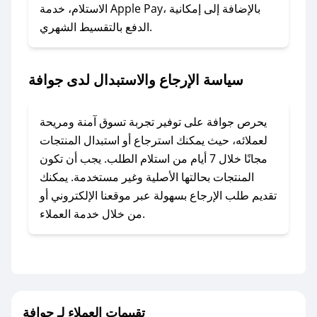
### ماذا أفعل إذا لم أجد كود خصم لمتجري
الاستلام، خدمة Apple Pay، بالإضافة إلى إمكانية
الدفع بالتقسيط الشهري.
المفضل؟
في حال عدم توفر كوبونات لمتجرك المفضل، يمكنك
مراسلتنا مباشرة وسنعمل على توفير الكوبونات في
سياسة الإرجاع والاستبدال لدى جوافة
أسرع وقت ممكن.
### كيف تحصل على كوبونات خصم حصرية من
يحرص جوافة على توفير تجربة تسوق آمنة ومريحة
جوافة؟
لعملائه، حيث يمكنك استرجاع أو استبدال المنتجات
للحصول على كوبونات وخصومات حصرية، قم بما
مجانًا خلال 7 أيام من استلام الطلب. يجب أن تكون
يلي:
المنتجات بحالتها الأصلية وغير مستخدمة. يمكنك
- اضغط على أيقونة متابعة لمتجر جوافة في تطبيق
تقديم طلب الإرجاع بسهولة عبر موقعنا الإلكتروني أو
صحصح.
من خلال خدمة العملاء.
- تابع حسابنا الرسمي على تويتر وقم بتفعيل زر
التنبيهات.
- قم بتفعيل إشعارات تطبيق صحصح ليصلك كل
جديد.
تقييمات العملاء لـ جوافة