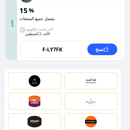
15
%
يشمل جميع المنتجات
خصم
آخر تحديث للكوبون
الأحد، 2 أغسطس
F-LY7FK
نسخ