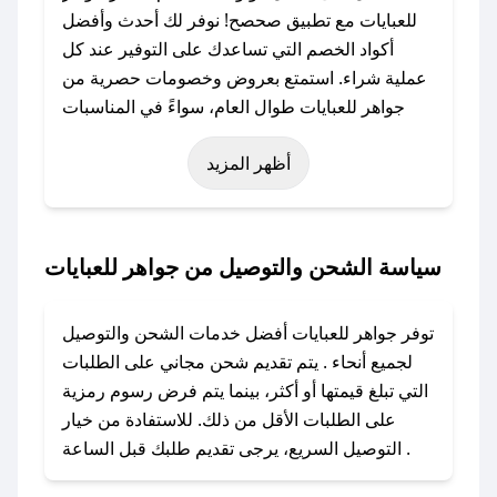
للعبايات مع تطبيق صحصح! نوفر لك أحدث وأفضل
أكواد الخصم التي تساعدك على التوفير عند كل
عملية شراء. استمتع بعروض وخصومات حصرية من
جواهر للعبايات طوال العام، سواءً في المناسبات
مثل عيد الفطر، عيد الأضحى، الجمعة البيضاء (شهر
أظهر المزيد
نوفمبر)، رمضان، اليوم الوطني، يوم التأسيس، أو
حتى عروض خاصة أخرى.
### كيف تحصل على كود خصم من جواهر
سياسة الشحن والتوصيل من جواهر للعبايات
للعبايات؟
باستخدام تطبيق صحصح، يمكنك العثور بسهولة على
توفر جواهر للعبايات أفضل خدمات الشحن والتوصيل
كود خصم جواهر للعبايات. وفي حال عدم توفر
لجميع أنحاء . يتم تقديم شحن مجاني على الطلبات
الكوبون، تواصل معنا عبر تويتر أو البريد الإلكتروني
التي تبلغ قيمتها أو أكثر، بينما يتم فرض رسوم رمزية
لإضافته بسرعة.
على الطلبات الأقل من ذلك. للاستفادة من خيار
التوصيل السريع، يرجى تقديم طلبك قبل الساعة .
### كيفية استخدام كود خصم جواهر للعبايات؟
1. انسخ كود الخصم من تطبيق صحصح.