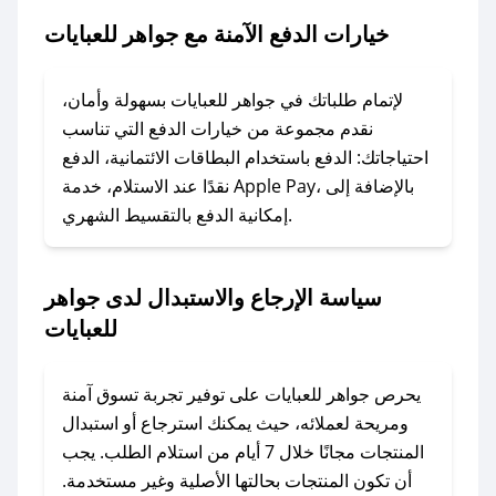
2. الصقه في خانة الدفع عند التسوق من جواهر
خيارات الدفع الآمنة مع جواهر للعبايات
للعبايات.
### ماذا أفعل إذا لم يعمل كود الخصم؟
لإتمام طلباتك في جواهر للعبايات بسهولة وأمان،
لا تقلق! يمكنك التواصل مع فريق دعم صحصح عبر
نقدم مجموعة من خيارات الدفع التي تناسب
الرسائل الخاصة على تويتر أو البريد الإلكتروني،
احتياجاتك: الدفع باستخدام البطاقات الائتمانية، الدفع
وسنقوم بحل المشكلة في أسرع وقت ممكن.
نقدًا عند الاستلام، خدمة Apple Pay، بالإضافة إلى
إمكانية الدفع بالتقسيط الشهري.
### ماذا أفعل إذا لم أجد كود خصم لمتجري
المفضل؟
سياسة الإرجاع والاستبدال لدى جواهر
في حال عدم توفر كوبونات لمتجرك المفضل، يمكنك
للعبايات
مراسلتنا مباشرة وسنعمل على توفير الكوبونات في
أسرع وقت ممكن.
يحرص جواهر للعبايات على توفير تجربة تسوق آمنة
### كيف تحصل على كوبونات خصم حصرية من
ومريحة لعملائه، حيث يمكنك استرجاع أو استبدال
جواهر للعبايات؟
المنتجات مجانًا خلال 7 أيام من استلام الطلب. يجب
للحصول على كوبونات وخصومات حصرية، قم بما
أن تكون المنتجات بحالتها الأصلية وغير مستخدمة.