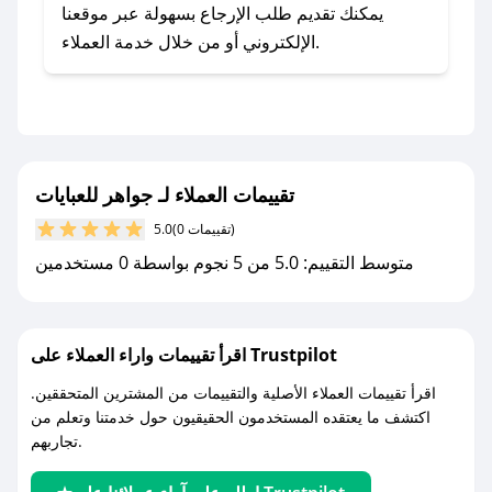
يلي:
يمكنك تقديم طلب الإرجاع بسهولة عبر موقعنا
- اضغط على أيقونة متابعة لمتجر جواهر للعبايات في
الإلكتروني أو من خلال خدمة العملاء.
تطبيق صحصح.
- تابع حسابنا الرسمي على تويتر وقم بتفعيل زر
التنبيهات.
- قم بتفعيل إشعارات تطبيق صحصح ليصلك كل
جديد.
تقييمات العملاء لـ جواهر للعبايات
(0 تقييمات)
5.0
مع صحصح، تسوق بذكاء ووفّر على كل مشترياتك مع
متوسط التقييم: 5.0 من 5 نجوم بواسطة 0 مستخدمين
كوبونات خصم حصرية من جواهر للعبايات!
اقرأ تقييمات واراء العملاء على Trustpilot
اقرأ تقييمات العملاء الأصلية والتقييمات من المشترين المتحققين.
اكتشف ما يعتقده المستخدمون الحقيقيون حول خدمتنا وتعلم من
تجاربهم.