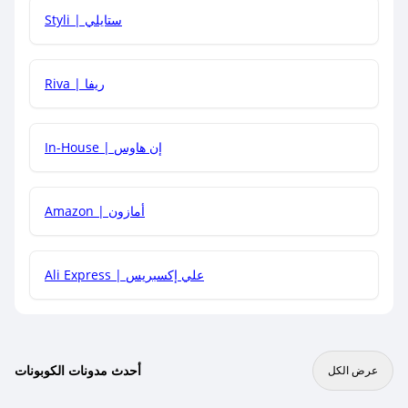
هل يمكنني استخدام كود خصم على منتجات معينة فقط؟
Styli | ستايلي
هل يمكنني جمع كود خصم مع العروض الأخرى؟
Riva | ريفا
In-House | إن هاوس
Amazon | أمازون
Ali Express | علي إكسبريس
أحدث مدونات الكوبونات
عرض الكل