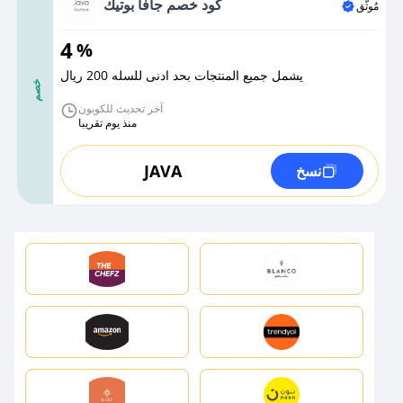
كود خصم جافا بوتيك
مُوثَّق
4
%
يشمل جميع المنتجات بحد ادنى للسله 200 ريال
خصم
آخر تحديث للكوبون
منذ يوم تقريبا
JAVA
نسخ