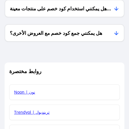
هل يمكنني استخدام كود خصم على منتجات معينة
فقط؟
هل يمكنني جمع كود خصم مع العروض الأخرى؟
ما معنى كود خصم ؟
روابط مختصرة
كيف يمكنك استخدام كود الخصم؟
Noon | نون
كيف أحصل على أحدث أكواد الخصم والعروض للمتاجر؟
Trendyol | ترينديول