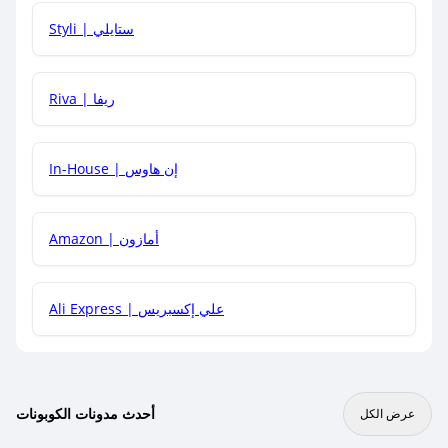
هل يمكنني استخدام كود خصم على منتجات معينة فقط؟
Styli | ستايلي
هل يمكنني جمع كود خصم مع العروض الأخرى؟
Riva | ريفا
In-House | إن هاوس
Amazon | أمازون
Ali Express | علي إكسبريس
أحدث مدونات الكوبونات
عرض الكل