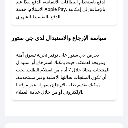
الدفع باستخدام البطاقات الائتمانية، الدفع نقدًا عند
### ماذا أفعل إذا لم أجد كود خصم لمتجري
الاستلام، خدمة Apple Pay، بالإضافة إلى إمكانية
الدفع بالتقسيط الشهري.
المفضل؟
في حال عدم توفر كوبونات لمتجرك المفضل، يمكنك
مراسلتنا مباشرة وسنعمل على توفير الكوبونات في
سياسة الإرجاع والاستبدال لدى جي ستور
أسرع وقت ممكن.
### كيف تحصل على كوبونات خصم حصرية من
يحرص جي ستور على توفير تجربة تسوق آمنة
جي ستور؟
ومريحة لعملائه، حيث يمكنك استرجاع أو استبدال
للحصول على كوبونات وخصومات حصرية، قم بما
المنتجات مجانًا خلال 7 أيام من استلام الطلب. يجب
يلي:
أن تكون المنتجات بحالتها الأصلية وغير مستخدمة.
- اضغط على أيقونة متابعة لمتجر جي ستور في
يمكنك تقديم طلب الإرجاع بسهولة عبر موقعنا
تطبيق صحصح.
الإلكتروني أو من خلال خدمة العملاء.
- تابع حسابنا الرسمي على تويتر وقم بتفعيل زر
التنبيهات.
- قم بتفعيل إشعارات تطبيق صحصح ليصلك كل
جديد.