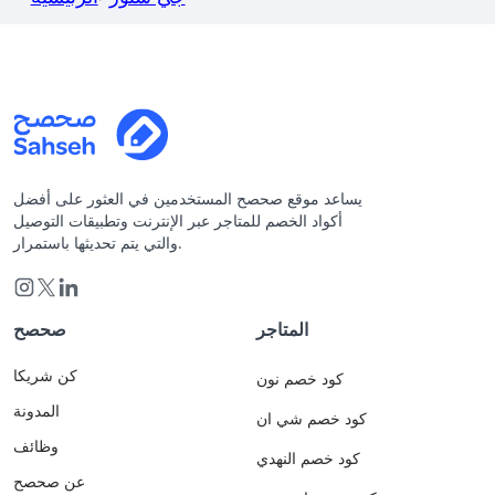
يساعد موقع صحصح المستخدمين في العثور على أفضل
أكواد الخصم للمتاجر عبر الإنترنت وتطبيقات التوصيل
والتي يتم تحديثها باستمرار.
المتاجر
صحصح
كن شريكا
كود خصم نون
المدونة
كود خصم شي ان
وظائف
كود خصم النهدي
عن صحصح