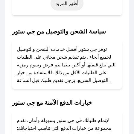
أظهر المزيد
رمضان، اليوم الوطني، يوم التأسيس، أو حتى عروض
خاصة أخرى.
### كيف تحصل على كود خصم من جي ستور؟
سياسة الشحن والتوصيل من جي ستور
باستخدام تطبيق صحصح، يمكنك العثور بسهولة على
كود خصم جي ستور. وفي حال عدم توفر الكوبون،
توفر جي ستور أفضل خدمات الشحن والتوصيل
تواصل معنا عبر تويتر أو البريد الإلكتروني لإضافته
لجميع أنحاء . يتم تقديم شحن مجاني على الطلبات
بسرعة.
التي تبلغ قيمتها أو أكثر، بينما يتم فرض رسوم رمزية
على الطلبات الأقل من ذلك. للاستفادة من خيار
### كيفية استخدام كود خصم جي ستور؟
التوصيل السريع، يرجى تقديم طلبك قبل الساعة .
1. انسخ كود الخصم من تطبيق صحصح.
2. الصقه في خانة الدفع عند التسوق من جي ستور.
خيارات الدفع الآمنة مع جي ستور
### ماذا أفعل إذا لم يعمل كود الخصم؟
لا تقلق! يمكنك التواصل مع فريق دعم صحصح عبر
الرسائل الخاصة على تويتر أو البريد الإلكتروني،
لإتمام طلباتك في جي ستور بسهولة وأمان، نقدم
وسنقوم بحل المشكلة في أسرع وقت ممكن.
مجموعة من خيارات الدفع التي تناسب احتياجاتك: