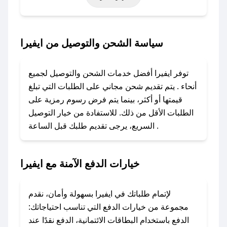
أخرى.
### كيف تحصل على كود خصم من ايفيرا؟
سياسة الشحن والتوصيل من ايفيرا
باستخدام تطبيق صحصح، يمكنك العثور بسهولة على
كود خصم ايفيرا. وفي حال عدم توفر الكوبون،
توفر ايفيرا أفضل خدمات الشحن والتوصيل لجميع
تواصل معنا عبر تويتر أو البريد الإلكتروني لإضافته
أنحاء . يتم تقديم شحن مجاني على الطلبات التي تبلغ
بسرعة.
قيمتها أو أكثر، بينما يتم فرض رسوم رمزية على
الطلبات الأقل من ذلك. للاستفادة من خيار التوصيل
### كيفية استخدام كود خصم ايفيرا؟
السريع، يرجى تقديم طلبك قبل الساعة .
1. انسخ كود الخصم من تطبيق صحصح.
2. الصقه في خانة الدفع عند التسوق من ايفيرا.
خيارات الدفع الآمنة مع ايفيرا
### ماذا أفعل إذا لم يعمل كود الخصم؟
لا تقلق! يمكنك التواصل مع فريق دعم صحصح عبر
الرسائل الخاصة على تويتر أو البريد الإلكتروني،
لإتمام طلباتك في ايفيرا بسهولة وأمان، نقدم
وسنقوم بحل المشكلة في أسرع وقت ممكن.
مجموعة من خيارات الدفع التي تناسب احتياجاتك:
الدفع باستخدام البطاقات الائتمانية، الدفع نقدًا عند