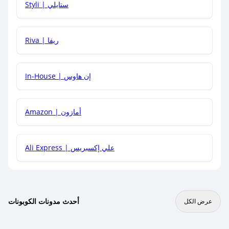
Styli | ستايلي
هل يمكنني جمع كود خصم مع العروض الأخرى؟
Riva | ريفا
In-House | إن هاوس
Amazon | أمازون
Ali Express | علي إكسبريس
أحدث مدونات الكوبونات
عرض الكل