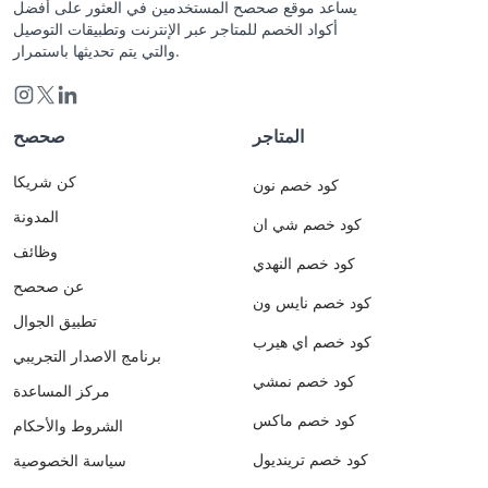
يساعد موقع صحصح المستخدمين في العثور على أفضل
أكواد الخصم للمتاجر عبر الإنترنت وتطبيقات التوصيل
والتي يتم تحديثها باستمرار.
المتاجر
صحصح
كن شريكا
كود خصم نون
المدونة
كود خصم شي ان
وظائف
كود خصم النهدي
عن صحصح
كود خصم نايس ون
تطبيق الجوال
كود خصم اي هيرب
برنامج الاصدار التجريبي
كود خصم نمشي
مركز المساعدة
كود خصم ماكس
الشروط والأحكام
كود خصم ترينديول
سياسة الخصوصية