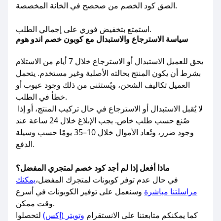
الصق كود الخصم من صحصح في الخانة المخصصة.
استمتع بتخفيض فوري على إجمالي الطلب.
سياسة الاسترجاع والاستبدال مع كوبون خصم اندو هوم
يحق للعميل الاستبدال أو الاسترجاع خلال 7 أيام من الاستلام
بشرط أن يكون المنتج بحالته الأصلية وغير مستخدم. يتحمل
العميل تكاليف الشحن، ويُستثنى من ذلك وجود عيوب أو
خطأ في الطلب.
لا يُقبل الاستبدال أو الاسترجاع في حال تركيب المنتج، أو إذا
صُنع حسب طلب خاص. يجب الإبلاغ خلال 24 ساعة عند
وجود ضرر، وتُعاد الأموال خلال 10–35 يومًا حسب وسيلة
الدفع.
ماذا أفعل إذا لم أجد كود خصم لمتجري المفضل؟
في حال عدم توفر كوبونات لمتجرك المفضل،
يمكنك
مراسلتنا مباشرة
وسنعمل على توفير الكوبونات في أسرع
وقت ممكن.
كما يمكنكم متابعتنا على الانستقرام
وتويتر (إكس)
لتحصلوا