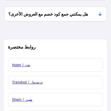
هل يمكنني جمع كود خصم مع العروض الأخرى؟
ما معنى كود خصم ؟
روابط مختصرة
كيف يمكنك استخدام كود الخصم؟
Noon | نون
كيف أحصل على أحدث أكواد الخصم والعروض للمتاجر؟
Trendyol | ترينديول
كم مدة صلاحية كود الخصم؟
Shein | شين