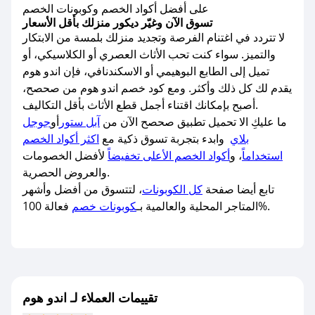
على أفضل أكواد الخصم وكوبونات الخصم
تسوق الآن وغيّر ديكور منزلك بأقل الأسعار
لا تتردد في اغتنام الفرصة وتجديد منزلك بلمسة من الابتكار
والتميز. سواء كنت تحب الأثاث العصري أو الكلاسيكي، أو
تميل إلى الطابع البوهيمي أو الاسكندنافي، فإن اندو هوم
يقدم لك كل ذلك وأكثر. ومع كود خصم اندو هوم من صحصح،
أصبح بإمكانك اقتناء أجمل قطع الأثاث بأقل التكاليف.
ما عليكِ الا تحميل تطبيق صحصح الآن من
آبل ستور
أو
جوجل
بلاي
وابدء بتجربة تسوق ذكية مع
اكثر أكواد الخصم
استخداماً
، و
أكواد الخصم الأعلى تخفيضاً
لأفضل الخصومات
والعروض الحصرية.
تابع أيضا صفحة
كل الكوبونات
، لتتسوق من أفضل وأشهر
فعالة 100%.
المتاجر المحلية والعالمية بـ
كوبونات خصم
تقييمات العملاء لـ اندو هوم