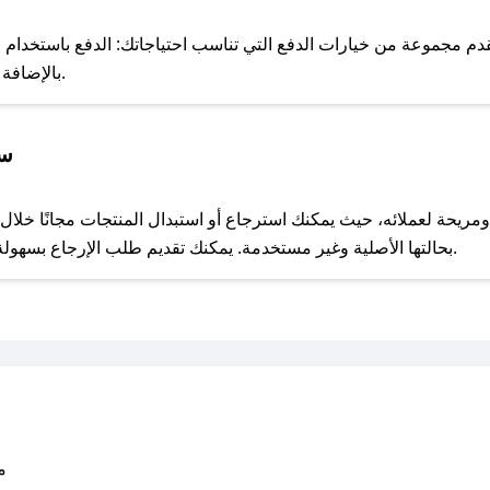
للحص
 مجموعة من خيارات الدفع التي تناسب احتياجاتك: الدفع باستخدام البطا
Apple Pay، بالإضافة إلى إمكانية الدفع بالتقسيط الشهري.
سي
مع صحصح، تسوق بذكاء ووفّر على كل مشترياتك مع كوبونات خصم حصرية من ان سبورت!
بحالتها الأصلية وغير مستخدمة. يمكنك تقديم طلب الإرجاع بسهولة عبر موقعنا الإلكتروني أو من خلال خدمة العملاء.
متو