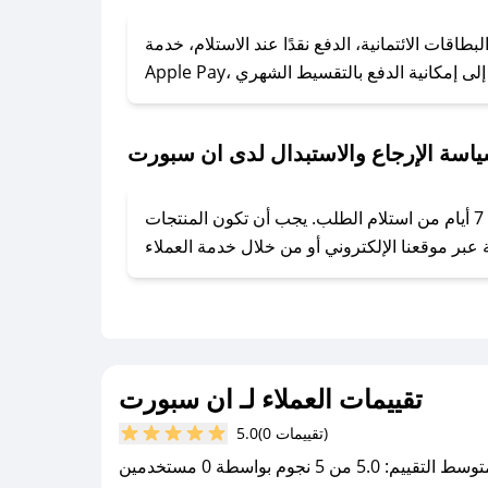
### كيف تحصل على كوبونات خصم حصرية من ان سبورت؟
ول على كوبونات وخصومات حصرية، قم بما يلي:
قات الائتمانية، الدفع نقدًا عند الاستلام، خدمة
- اضغط على أيقونة متابعة لمتجر ان سبورت في تطبيق صحصح.
- تابع حسابنا الرسمي على تويتر وقم بتفعيل زر التنبيهات.
- قم بتفعيل إشعارات تطبيق صحصح ليصلك كل جديد.
اسة الإرجاع والاستبدال لدى ان سبورت
يحرص ان سبورت على توفير تجربة تسوق آمنة ومريحة لعملائه، حيث يمكنك استرجاع أو استبدال المنتجات مجانًا خلال 7 أيام من استلام الطلب. يجب أن تكون المنتجات
تقييمات العملاء لـ ان سبورت
(0 تقييمات)
5.0
سط التقييم: 5.0 من 5 نجوم بواسطة 0 مستخدمين