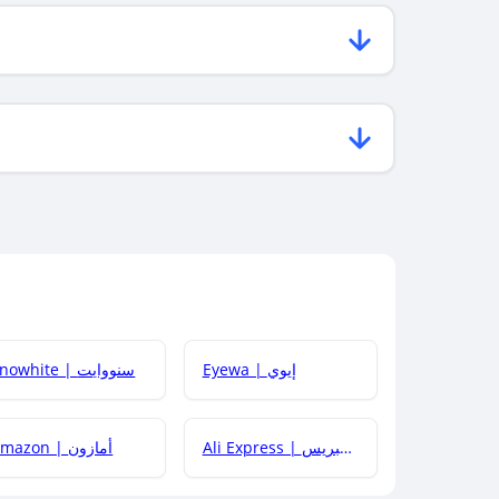
Eyewa | إيوي
Snowhite | سنووايت
Ali Express | علي إكسبريس
Amazon | أمازون