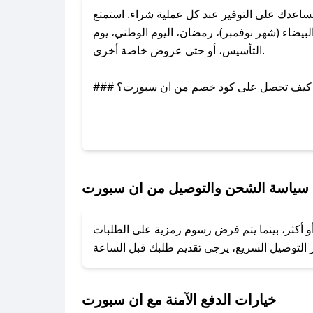
عدك على التوفير عند كل عملية شراء. استمتع
يضاء (شهر نوفمبر)، رمضان، اليوم الوطني، يوم
التأسيس، أو حتى عروض خاصة أخرى.
### كيف تحصل على كود خصم من ان سبورت؟
بر تويتر أو البريد الإلكتروني لإضافته بسرعة.
### كيفية استخدام كود خصم ان سبورت؟
1. انسخ كود الخصم من تطبيق صحصح.
2. الصقه في خانة الدفع عند التسوق من ان سبورت.
سياسة الشحن والتوصيل من ان سبورت
### ماذا أفعل إذا لم يعمل كود الخصم؟
و أكثر، بينما يتم فرض رسوم رمزية على الطلبات
تروني، وسنقوم بحل المشكلة في أسرع وقت ممكن.
### ماذا أفعل إذا لم أجد كود خصم لمتجري المفضل؟
نعمل على توفير الكوبونات في أسرع وقت ممكن.
خيارات الدفع الآمنة مع ان سبورت