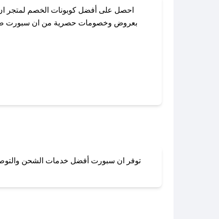
احصل على أفضل كوبونات الخصم لمتجر ان 
بعروض وخصومات حصرية من ان سبورت طوال ال
باستخدام تطبيق صحصح، يمكنك العثور بسهو
توفر ان سبورت أفضل خدمات الشحن والتوصيل ل
لا تقلق! يمكنك التواص
في 