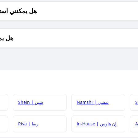
هل يمكنني است
هل يم
Namshi | نمشي
Shein | شين
كيف أحصل على
In-House | إن هاوس
Riva | ريفا