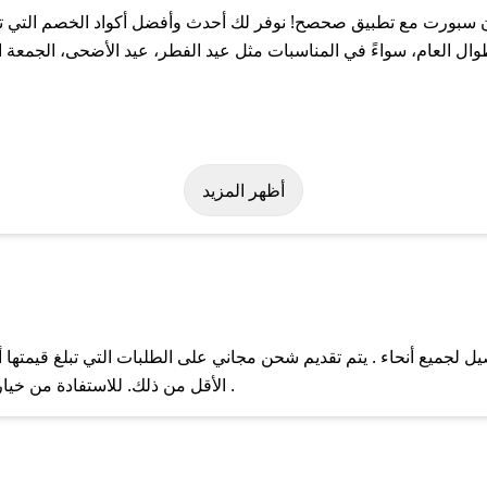
سبورت مع تطبيق صحصح! نوفر لك أحدث وأفضل أكواد الخصم التي تسا
عام، سواءً في المناسبات مثل عيد الفطر، عيد الأضحى، الجمعة الب
لة على كود خصم ان سبورت. وفي حال عدم توفر الكوبون، تواصل معنا ع
أظهر المزيد
جميع أنحاء . يتم تقديم شحن مجاني على الطلبات التي تبلغ قيمتها أ
ل مع فريق دعم صحصح عبر الرسائل الخاصة على تويتر أو البريد الإلك
الأقل من ذلك. للاستفادة من خيار التوصيل السريع، يرجى تقديم طلبك قبل الساعة .
حال عدم توفر كوبونات لمتجرك المفضل، يمكنك مراسلتنا مباشرة وس