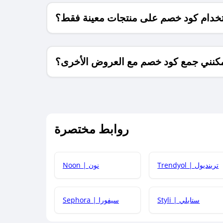
خدام كود خصم على منتجات معينة فقط؟
كنني جمع كود خصم مع العروض الأخرى؟
ما معنى كود خصم ؟
روابط مختصرة
كيف يمكنك استخدام كود الخصم؟
Trendyol | ترينديول
Noon | نون
 أحدث أكواد الخصم والعروض للمتاجر؟
Styli | ستايلي
Sephora | سيفورا