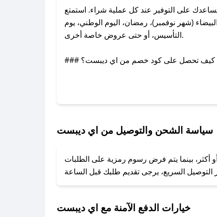
اعدك على التوفير عند كل عملية شراء. استمتع
يضاء (شهر نوفمبر)، رمضان، اليوم الوطني، يوم
التأسيس، أو حتى عروض خاصة أخرى.
### كيف تحصل على كود خصم من اي ديبست؟
بر تويتر أو البريد الإلكتروني لإضافته بسرعة.
### كيفية استخدام كود خصم اي ديبست؟
1. انسخ كود الخصم من تطبيق صحصح.
2. الصقه في خانة الدفع عند التسوق من اي ديبست.
سياسة الشحن والتوصيل من اي ديبست
### ماذا أفعل إذا لم يعمل كود الخصم؟
و أكثر، بينما يتم فرض رسوم رمزية على الطلبات
تروني، وسنقوم بحل المشكلة في أسرع وقت ممكن.
### ماذا أفعل إذا لم أجد كود خصم لمتجري المفضل؟
نعمل على توفير الكوبونات في أسرع وقت ممكن.
خيارات الدفع الآمنة مع اي ديبست