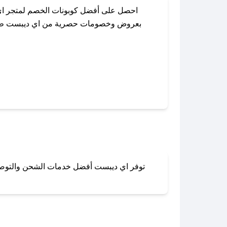
احصل على أفضل كوبونات الخصم لمتجر اي 
بعروض وخصومات حصرية من اي ديبست طوال ال
باستخدام تطبيق صحصح، يمكنك العثور بسهو
توفر اي ديبست أفضل خدمات الشحن والتوصيل ل
لا تقلق! يمكنك التواص
في 