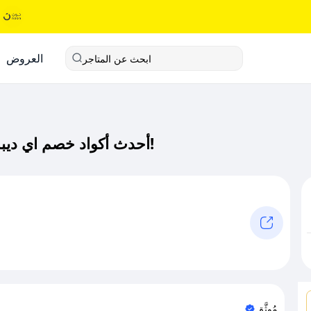
العروض
ابحث عن المتاجر
أحدث أكواد خصم اي ديبست كود خصم حصري لـ اي ديبست الآن!
مُوثَّق