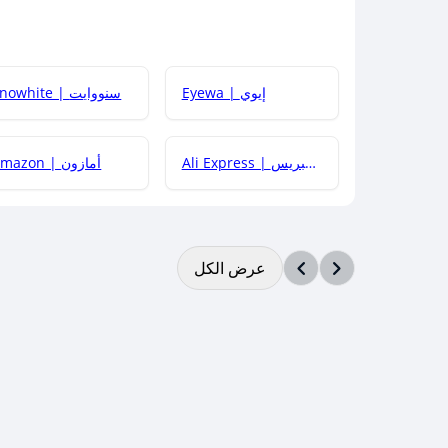
Eyewa | إيوي
Snowhite | سنووايت
Ali Express | علي إكسبريس
Amazon | أمازون
عرض الكل