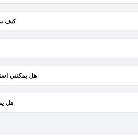
كيف يم
هل يمكنني است
هل يم