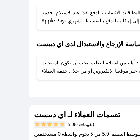
### كيف تحصل على كوبونات خصم حصرية من اي ديبست؟
ول على كوبونات وخصومات حصرية، قم بما يلي:
قات الائتمانية، الدفع نقدًا عند الاستلام، خدمة
- اضغط على أيقونة متابعة لمتجر اي ديبست في تطبيق صحصح.
- تابع حسابنا الرسمي على تويتر وقم بتفعيل زر التنبيهات.
- قم بتفعيل إشعارات تطبيق صحصح ليصلك كل جديد.
اسة الإرجاع والاستبدال لدى اي ديبست
يحرص اي ديبست على توفير تجربة تسوق آمنة ومريحة لعملائه، حيث يمكنك استرجاع أو استبدال المنتجات مجانًا خلال 7 أيام من استلام الطلب. يجب أن تكون المنتجات
تقييمات العملاء لـ اي ديبست
(0 تقييمات)
5.0
سط التقييم: 5.0 من 5 نجوم بواسطة 0 مستخدمين