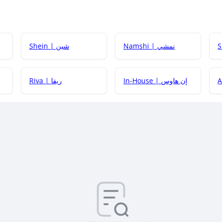
Namshi | نمشي
Shein | شين
كيف أحصل على
In-House | إن هاوس
Riva | ريفا
كيف أحصل على
كيف يم