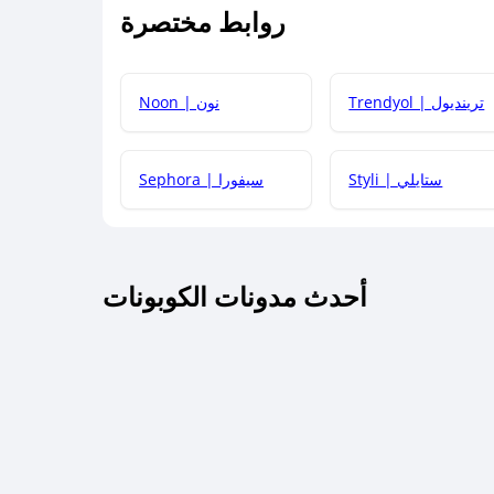
روابط مختصرة
كيف يمكنك استخدام كود الخصم؟
Trendyol | ترينديول
Noon | نون
 أحدث أكواد الخصم والعروض للمتاجر؟
Styli | ستايلي
Sephora | سيفورا
كم مدة صلاحية كود الخصم؟
أحدث مدونات الكوبونات
 توصيل مجاني أو بدون رسوم الشحن ؟
كنني معرفة إذا كان كود الخصم لا يعمل؟