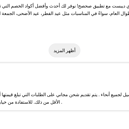
ديبست مع تطبيق صحصح! نوفر لك أحدث وأفضل أكواد الخصم التي تس
عام، سواءً في المناسبات مثل عيد الفطر، عيد الأضحى، الجمعة الب
لة على كود خصم اي ديبست. وفي حال عدم توفر الكوبون، تواصل معنا ع
أظهر المزيد
جميع أنحاء . يتم تقديم شحن مجاني على الطلبات التي تبلغ قيمتها أ
ل مع فريق دعم صحصح عبر الرسائل الخاصة على تويتر أو البريد الإلك
الأقل من ذلك. للاستفادة من خيار التوصيل السريع، يرجى تقديم طلبك قبل الساعة .
حال عدم توفر كوبونات لمتجرك المفضل، يمكنك مراسلتنا مباشرة وس