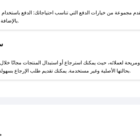
للحص
 مجموعة من خيارات الدفع التي تناسب احتياجاتك: الدفع باستخدام البطا
Apple Pay، بالإضافة إلى إمكانية الدفع بالتقسيط الشهري.
سي
مع صحصح، تسوق بذكاء ووفّر على كل مشترياتك مع كوبونات خصم حصرية من اي ديبست!
بحالتها الأصلية وغير مستخدمة. يمكنك تقديم طلب الإرجاع بسهولة عبر موقعنا الإلكتروني أو من خلال خدمة العملاء.
متو