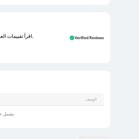
اقرأ تقييمات العملاء الأصلية والتقييمات من المشترين المتحققين. اكتشف ما يعتقده المستخدمون الحقيقيون حول خدمتنا وتعلم من تجاربهم.
Verified Reviews
الوصف
يشمل جم