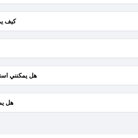
كيف يم
هل يمكنني است
هل يم