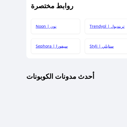
روابط مختصرة
كيف يمكنك استخدام كود الخصم؟
Trendyol | ترينديول
Noon | نون
 أحدث أكواد الخصم والعروض للمتاجر؟
Styli | ستايلي
Sephora | سيفورا
كم مدة صلاحية كود الخصم؟
أحدث مدونات الكوبونات
 توصيل مجاني أو بدون رسوم الشحن ؟
كنني معرفة إذا كان كود الخصم لا يعمل؟