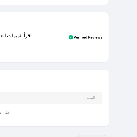
اقرأ تقييمات العملاء الأصلية والتقييمات من المشترين المتحققين. اكتشف ما يعتقده المستخدمون الحقيقيون حول خدمتنا وتعلم من تجاربهم.
Verified Reviews
الوصف
على م