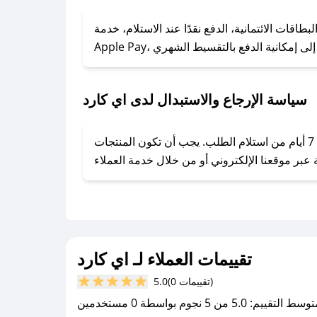
### كيف تحصل على كوبونات خصم حصرية من اي كارد؟
ول على كوبونات وخصومات حصرية، قم بما يلي:
اقات الائتمانية، الدفع نقدًا عند الاستلام، خدمة
- اضغط على أيقونة متابعة لمتجر اي كارد في تطبيق صحصح.
- تابع حسابنا الرسمي على تويتر وقم بتفعيل زر التنبيهات.
- قم بتفعيل إشعارات تطبيق صحصح ليصلك كل جديد.
سياسة الإرجاع والاستبدال لدى اي كارد
يحرص اي كارد على توفير تجربة تسوق آمنة ومريحة لعملائه، حيث يمكنك استرجاع أو استبدال المنتجات مجانًا خلال 7 أيام من استلام الطلب. يجب أن تكون المنتجات
تقييمات العملاء لـ اي كارد
(0 تقييمات)
5.0
سط التقييم: 5.0 من 5 نجوم بواسطة 0 مستخدمين