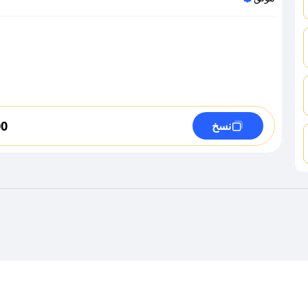
00
نسخ