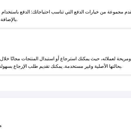
للحص
دم مجموعة من خيارات الدفع التي تناسب احتياجاتك: الدفع باستخدام البط
Apple Pay، بالإضافة إلى إمكانية الدفع بالتقسيط الشهري.
مع صحصح، تسوق بذكاء ووفّر على كل مشترياتك مع كوبونات خصم حصرية من اي كارد!
بحالتها الأصلية وغير مستخدمة. يمكنك تقديم طلب الإرجاع بسهولة عبر موقعنا الإلكتروني أو من خلال خدمة العملاء.
متو