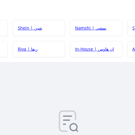
Namshi | نمشي
Shein | شين
كيف أحصل على
In-House | إن هاوس
Riva | ريفا
كيف أحصل على
كيف يم