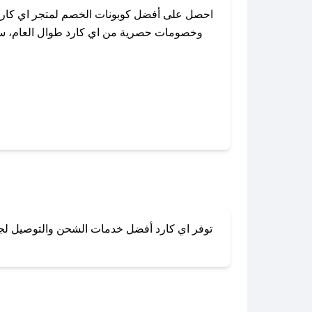
احصل على أفضل كوبونات الخصم لمتجر اي كارد
وخصومات حصرية من اي كارد طوال العام، سواء
باستخدام تطبيق صحصح، يمكنك العثور ب
توفر اي كارد أفضل خدمات الشحن والتوصيل لجميع
لا تقلق! يمكنك التواص
في 