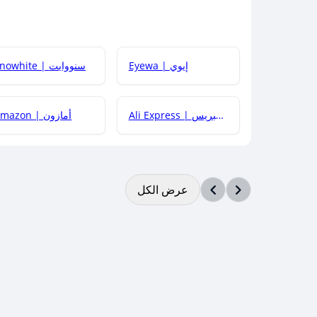
Eyewa | إيوي
Snowhite | سنووايت
Ali Express | علي إكسبريس
Amazon | أمازون
عرض الكل