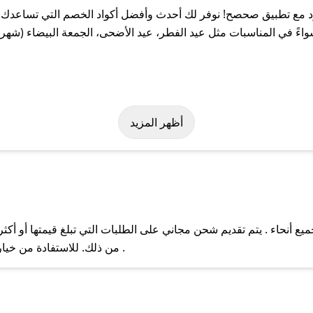
 مع تطبيق صحصح! نوفر لك أحدث وأفضل أكواد الخصم التي تساعدك ع
ً في المناسبات مثل عيد الفطر، عيد الأضحى، الجمعة البيضاء (شهر ن
سهولة على كود خصم اي كارد. وفي حال عدم توفر الكوبون، تواصل معنا 
أظهر المزيد
 أنحاء . يتم تقديم شحن مجاني على الطلبات التي تبلغ قيمتها أو أكث
ل مع فريق دعم صحصح عبر الرسائل الخاصة على تويتر أو البريد الإلك
من ذلك. للاستفادة من خيار التوصيل السريع، يرجى تقديم طلبك قبل الساعة .
حال عدم توفر كوبونات لمتجرك المفضل، يمكنك مراسلتنا مباشرة وس