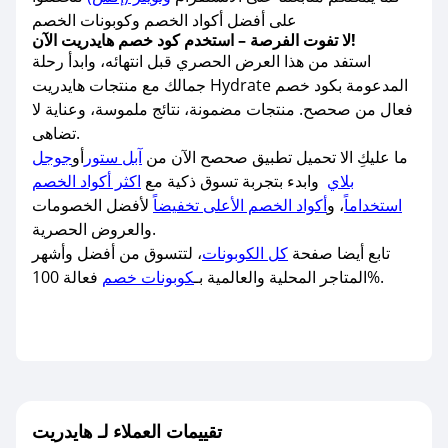
على أفضل أكواد الخصم وكوبونات الخصم
لا تفوت الفرصة – استخدم كود خصم هايدريت الآن!
استفد من هذا العرض الحصري قبل انتهائه، وابدأ رحلة
جمالك مع منتجات هايدريت Hydrate المدعومة بكود خصم
فعال من صحصح. منتجات مضمونة، نتائج ملموسة، وعناية لا
تضاهى.
ما عليكِ الا تحميل تطبيق صحصح الآن من
آبل ستور
أو
جوجل
بلاي
وابدء بتجربة تسوق ذكية مع
اكثر أكواد الخصم
استخداماً
، و
أكواد الخصم الأعلى تخفيضاً
لأفضل الخصومات
والعروض الحصرية.
تابع أيضا صفحة
كل الكوبونات
، لتتسوق من أفضل وأشهر
فعالة 100%.
المتاجر المحلية والعالمية بـ
كوبونات خصم
تقييمات العملاء لـ هايدريت