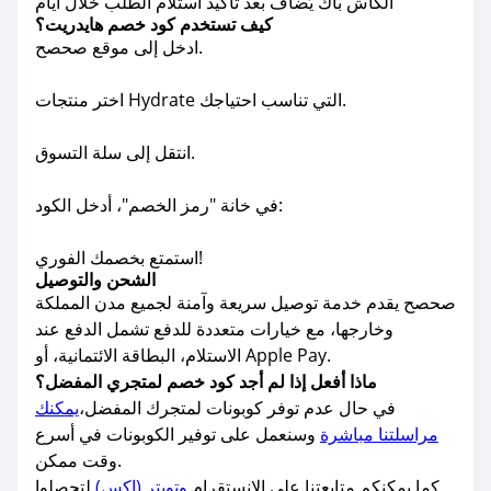
الكاش باك يُضاف بعد تأكيد استلام الطلب خلال أيام
كيف تستخدم كود خصم هايدريت؟
ادخل إلى موقع صحصح.
اختر منتجات Hydrate التي تناسب احتياجك.
انتقل إلى سلة التسوق.
في خانة "رمز الخصم"، أدخل الكود:
استمتع بخصمك الفوري!
الشحن والتوصيل
صحصح يقدم خدمة توصيل سريعة وآمنة لجميع مدن المملكة
وخارجها، مع خيارات متعددة للدفع تشمل الدفع عند
الاستلام، البطاقة الائتمانية، أو Apple Pay.
ماذا أفعل إذا لم أجد كود خصم لمتجري المفضل؟
في حال عدم توفر كوبونات لمتجرك المفضل،
يمكنك
مراسلتنا مباشرة
وسنعمل على توفير الكوبونات في أسرع
وقت ممكن.
كما يمكنكم متابعتنا على الانستقرام
وتويتر (إكس)
لتحصلوا