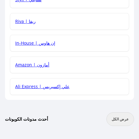
هل يمكنني جمع كود خصم مع العروض الأخرى؟
Riva | ريفا
In-House | إن هاوس
Amazon | أمازون
Ali Express | علي إكسبريس
أحدث مدونات الكوبونات
عرض الكل