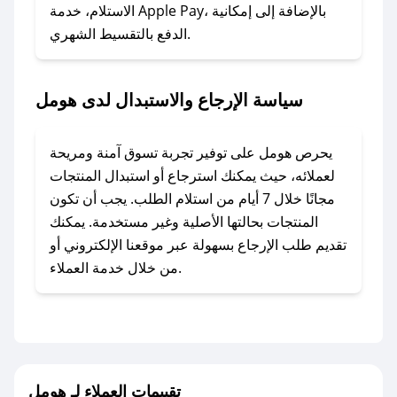
### ماذا أفعل إذا لم أجد كود خصم لمتجري
الاستلام، خدمة Apple Pay، بالإضافة إلى إمكانية
الدفع بالتقسيط الشهري.
المفضل؟
في حال عدم توفر كوبونات لمتجرك المفضل، يمكنك
مراسلتنا مباشرة وسنعمل على توفير الكوبونات في
سياسة الإرجاع والاستبدال لدى هومل
أسرع وقت ممكن.
### كيف تحصل على كوبونات خصم حصرية من
يحرص هومل على توفير تجربة تسوق آمنة ومريحة
هومل؟
لعملائه، حيث يمكنك استرجاع أو استبدال المنتجات
للحصول على كوبونات وخصومات حصرية، قم بما
مجانًا خلال 7 أيام من استلام الطلب. يجب أن تكون
يلي:
المنتجات بحالتها الأصلية وغير مستخدمة. يمكنك
- اضغط على أيقونة متابعة لمتجر هومل في تطبيق
تقديم طلب الإرجاع بسهولة عبر موقعنا الإلكتروني أو
صحصح.
من خلال خدمة العملاء.
- تابع حسابنا الرسمي على تويتر وقم بتفعيل زر
التنبيهات.
- قم بتفعيل إشعارات تطبيق صحصح ليصلك كل
جديد.
تقييمات العملاء لـ هومل