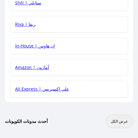
Styli | ستايلي
هل يمكنني جمع كود خصم مع العروض الأخرى؟
Riva | ريفا
In-House | إن هاوس
Amazon | أمازون
Ali Express | علي إكسبريس
أحدث مدونات الكوبونات
عرض الكل