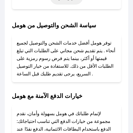
أخرى.
### كيف تحصل على كود خصم من هومل؟
سياسة الشحن والتوصيل من هومل
باستخدام تطبيق صحصح، يمكنك العثور بسهولة على
كود خصم هومل. وفي حال عدم توفر الكوبون،
توفر هومل أفضل خدمات الشحن والتوصيل لجميع
تواصل معنا عبر تويتر أو البريد الإلكتروني لإضافته
أنحاء . يتم تقديم شحن مجاني على الطلبات التي تبلغ
بسرعة.
قيمتها أو أكثر، بينما يتم فرض رسوم رمزية على
الطلبات الأقل من ذلك. للاستفادة من خيار التوصيل
### كيفية استخدام كود خصم هومل؟
السريع، يرجى تقديم طلبك قبل الساعة .
1. انسخ كود الخصم من تطبيق صحصح.
2. الصقه في خانة الدفع عند التسوق من هومل.
خيارات الدفع الآمنة مع هومل
### ماذا أفعل إذا لم يعمل كود الخصم؟
لا تقلق! يمكنك التواصل مع فريق دعم صحصح عبر
الرسائل الخاصة على تويتر أو البريد الإلكتروني،
لإتمام طلباتك في هومل بسهولة وأمان، نقدم
وسنقوم بحل المشكلة في أسرع وقت ممكن.
مجموعة من خيارات الدفع التي تناسب احتياجاتك:
الدفع باستخدام البطاقات الائتمانية، الدفع نقدًا عند