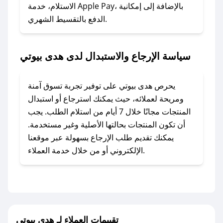
### ماذا أفعل إذا لم أجد كود خصم لمتجري
الاستلام، خدمة Apple Pay، بالإضافة إلى إمكانية
الدفع بالتقسيط الشهري.
المفضل؟
في حال عدم توفر كوبونات لمتجرك المفضل، يمكنك
مراسلتنا مباشرة وسنعمل على توفير الكوبونات في
سياسة الإرجاع والاستبدال لدى هدى بيوتي
أسرع وقت ممكن.
### كيف تحصل على كوبونات خصم حصرية من
يحرص هدى بيوتي على توفير تجربة تسوق آمنة
هدى بيوتي؟
ومريحة لعملائه، حيث يمكنك استرجاع أو استبدال
للحصول على كوبونات وخصومات حصرية، قم بما
المنتجات مجانًا خلال 7 أيام من استلام الطلب. يجب
يلي:
أن تكون المنتجات بحالتها الأصلية وغير مستخدمة.
- اضغط على أيقونة متابعة لمتجر هدى بيوتي في
يمكنك تقديم طلب الإرجاع بسهولة عبر موقعنا
تطبيق صحصح.
الإلكتروني أو من خلال خدمة العملاء.
- تابع حسابنا الرسمي على تويتر وقم بتفعيل زر
التنبيهات.
- قم بتفعيل إشعارات تطبيق صحصح ليصلك كل
جديد.
تقييمات العملاء لـ هدى بيوتي