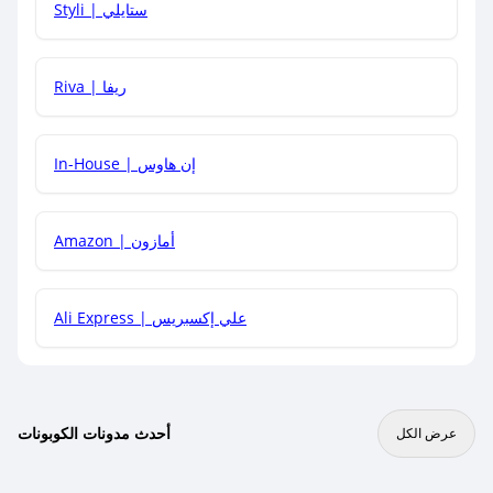
Styli | ستايلي
هل يمكنني جمع كود خصم مع العروض الأخرى؟
Riva | ريفا
In-House | إن هاوس
Amazon | أمازون
Ali Express | علي إكسبريس
أحدث مدونات الكوبونات
عرض الكل