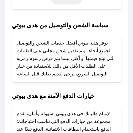
خاصة أخرى.
### كيف تحصل على كود خصم من هدى بيوتي؟
سياسة الشحن والتوصيل من هدى بيوتي
باستخدام تطبيق صحصح، يمكنك العثور بسهولة على
كود خصم هدى بيوتي. وفي حال عدم توفر الكوبون،
توفر هدى بيوتي أفضل خدمات الشحن والتوصيل
تواصل معنا عبر تويتر أو البريد الإلكتروني لإضافته
لجميع أنحاء . يتم تقديم شحن مجاني على الطلبات
بسرعة.
التي تبلغ قيمتها أو أكثر، بينما يتم فرض رسوم رمزية
على الطلبات الأقل من ذلك. للاستفادة من خيار
### كيفية استخدام كود خصم هدى بيوتي؟
التوصيل السريع، يرجى تقديم طلبك قبل الساعة .
1. انسخ كود الخصم من تطبيق صحصح.
2. الصقه في خانة الدفع عند التسوق من هدى بيوتي.
خيارات الدفع الآمنة مع هدى بيوتي
### ماذا أفعل إذا لم يعمل كود الخصم؟
لا تقلق! يمكنك التواصل مع فريق دعم صحصح عبر
الرسائل الخاصة على تويتر أو البريد الإلكتروني،
لإتمام طلباتك في هدى بيوتي بسهولة وأمان، نقدم
وسنقوم بحل المشكلة في أسرع وقت ممكن.
مجموعة من خيارات الدفع التي تناسب احتياجاتك:
الدفع باستخدام البطاقات الائتمانية، الدفع نقدًا عند