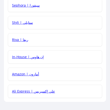
Sephora | سيفورا
هل يمكنني استخدام كود خصم على منتجات معينة فقط؟
Styli | ستايلي
هل يمكنني جمع كود خصم مع العروض الأخرى؟
Riva | ريفا
In-House | إن هاوس
Amazon | أمازون
Ali Express | علي إكسبريس