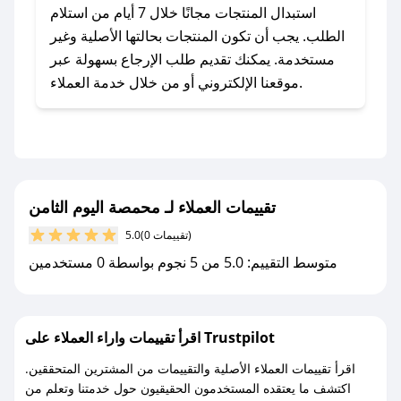
للحصول على كوبونات وخصومات حصرية، قم بما
استبدال المنتجات مجانًا خلال 7 أيام من استلام
يلي:
الطلب. يجب أن تكون المنتجات بحالتها الأصلية وغير
- اضغط على أيقونة متابعة لمتجر محمصة اليوم
مستخدمة. يمكنك تقديم طلب الإرجاع بسهولة عبر
الثامن في تطبيق صحصح.
موقعنا الإلكتروني أو من خلال خدمة العملاء.
- تابع حسابنا الرسمي على تويتر وقم بتفعيل زر
التنبيهات.
- قم بتفعيل إشعارات تطبيق صحصح ليصلك كل
جديد.
تقييمات العملاء لـ محمصة اليوم الثامن
مع صحصح، تسوق بذكاء ووفّر على كل مشترياتك مع
(0 تقييمات)
5.0
كوبونات خصم حصرية من محمصة اليوم الثامن!
متوسط التقييم: 5.0 من 5 نجوم بواسطة 0 مستخدمين
اقرأ تقييمات واراء العملاء على Trustpilot
اقرأ تقييمات العملاء الأصلية والتقييمات من المشترين المتحققين.
اكتشف ما يعتقده المستخدمون الحقيقيون حول خدمتنا وتعلم من