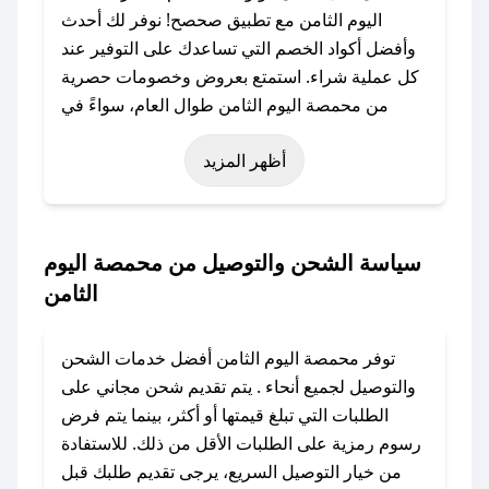
اليوم الثامن مع تطبيق صحصح! نوفر لك أحدث
وأفضل أكواد الخصم التي تساعدك على التوفير عند
كل عملية شراء. استمتع بعروض وخصومات حصرية
من محمصة اليوم الثامن طوال العام، سواءً في
المناسبات مثل عيد الفطر، عيد الأضحى، الجمعة
أظهر المزيد
البيضاء (شهر نوفمبر)، رمضان، اليوم الوطني، يوم
التأسيس، أو حتى عروض خاصة أخرى.
### كيف تحصل على كود خصم من محمصة اليوم
سياسة الشحن والتوصيل من محمصة اليوم
الثامن؟
الثامن
باستخدام تطبيق صحصح، يمكنك العثور بسهولة على
كود خصم محمصة اليوم الثامن. وفي حال عدم توفر
توفر محمصة اليوم الثامن أفضل خدمات الشحن
الكوبون، تواصل معنا عبر تويتر أو البريد الإلكتروني
والتوصيل لجميع أنحاء . يتم تقديم شحن مجاني على
لإضافته بسرعة.
الطلبات التي تبلغ قيمتها أو أكثر، بينما يتم فرض
رسوم رمزية على الطلبات الأقل من ذلك. للاستفادة
### كيفية استخدام كود خصم محمصة اليوم
من خيار التوصيل السريع، يرجى تقديم طلبك قبل
الثامن؟