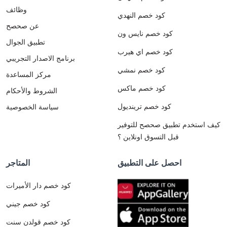
وظائف
كود خصم النهدي
عن صحصح
كود خصم نايس ون
تطبيق الجوال
كود خصم اي هيرب
برنامج الاصدار التجريبي
كود خصم نمشي
مركز المساعدة
كود خصم ماكس
الشروط والأحكام
كود خصم ترينديول
سياسة الخصوصية
كيف استخدم تطبيق صحصح للتوفير
قبل التسوق اونلاين ؟
احصل على التطبيق
المتاجر
كود خصم دار الأميرات
كود خصم جيني
كود خصم قولدن سنت