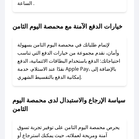
الساعة .
1. انسخ كود الخصم من تطبيق صحصح.
2. الصقه في خانة الدفع عند التسوق من محمصة
اليوم الثامن.
خيارات الدفع الآمنة مع محمصة اليوم الثامن
### ماذا أفعل إذا لم يعمل كود الخصم؟
لا تقلق! يمكنك التواصل مع فريق دعم صحصح عبر
لإتمام طلباتك في محمصة اليوم الثامن بسهولة
الرسائل الخاصة على تويتر أو البريد الإلكتروني،
وأمان، نقدم مجموعة من خيارات الدفع التي تناسب
وسنقوم بحل المشكلة في أسرع وقت ممكن.
احتياجاتك: الدفع باستخدام البطاقات الائتمانية، الدفع
نقدًا عند الاستلام، خدمة Apple Pay، بالإضافة إلى
### ماذا أفعل إذا لم أجد كود خصم لمتجري
إمكانية الدفع بالتقسيط الشهري.
المفضل؟
في حال عدم توفر كوبونات لمتجرك المفضل، يمكنك
سياسة الإرجاع والاستبدال لدى محمصة اليوم
مراسلتنا مباشرة وسنعمل على توفير الكوبونات في
الثامن
أسرع وقت ممكن.
### كيف تحصل على كوبونات خصم حصرية من
يحرص محمصة اليوم الثامن على توفير تجربة تسوق
محمصة اليوم الثامن؟
آمنة ومريحة لعملائه، حيث يمكنك استرجاع أو