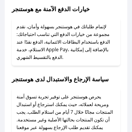
خيارات الدفع الآمنة مع هوستنجر
### ماذا أفعل إذا لم يعمل كود الخصم؟
لا تقلق! يمكنك التواصل مع فريق دعم صحصح عبر
الرسائل الخاصة على تويتر أو البريد الإلكتروني،
لإتمام طلباتك في هوستنجر بسهولة وأمان، نقدم
وسنقوم بحل المشكلة في أسرع وقت ممكن.
مجموعة من خيارات الدفع التي تناسب احتياجاتك:
الدفع باستخدام البطاقات الائتمانية، الدفع نقدًا عند
### ماذا أفعل إذا لم أجد كود خصم لمتجري
الاستلام، خدمة Apple Pay، بالإضافة إلى إمكانية
الدفع بالتقسيط الشهري.
المفضل؟
في حال عدم توفر كوبونات لمتجرك المفضل، يمكنك
مراسلتنا مباشرة وسنعمل على توفير الكوبونات في
سياسة الإرجاع والاستبدال لدى هوستنجر
أسرع وقت ممكن.
### كيف تحصل على كوبونات خصم حصرية من
يحرص هوستنجر على توفير تجربة تسوق آمنة
هوستنجر؟
ومريحة لعملائه، حيث يمكنك استرجاع أو استبدال
للحصول على كوبونات وخصومات حصرية، قم بما
المنتجات مجانًا خلال 7 أيام من استلام الطلب. يجب
يلي:
أن تكون المنتجات بحالتها الأصلية وغير مستخدمة.
- اضغط على أيقونة متابعة لمتجر هوستنجر في
يمكنك تقديم طلب الإرجاع بسهولة عبر موقعنا