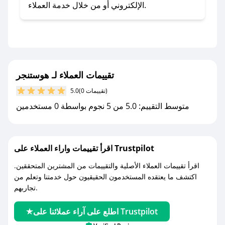
تطبيق صحصح.
الإلكتروني أو من خلال خدمة العملاء.
- تابع حسابنا الرسمي على تويتر وقم بتفعيل زر
التنبيهات.
- قم بتفعيل إشعارات تطبيق صحصح ليصلك كل
جديد.
تقييمات العملاء لـ هوستنجر
مع صحصح، تسوق بذكاء ووفّر على كل مشترياتك مع
(0 تقييمات)
5.0
كوبونات خصم حصرية من هوستنجر!
متوسط التقييم: 5.0 من 5 نجوم بواسطة 0 مستخدمين
اقرأ تقييمات واراء العملاء على Trustpilot
اقرأ تقييمات العملاء الأصلية والتقييمات من المشترين المتحققين.
اكتشف ما يعتقده المستخدمون الحقيقيون حول خدمتنا وتعلم من
تجاربهم.
اطلع على آراء عملائنا على Trustpilot