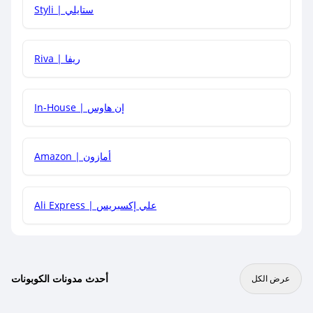
Styli | ستايلي
هل يمكنني جمع كود خصم مع العروض الأخرى؟
Riva | ريفا
In-House | إن هاوس
Amazon | أمازون
Ali Express | علي إكسبريس
أحدث مدونات الكوبونات
عرض الكل