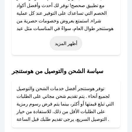
مع تطبيق صحصح! نوفر لك أحدث وأفضل أكواد
الخصم التي تساعدك على التوفير عند كل عملية
شراء. استمتع بعروض وخصومات حصرية من
هوستنجر طوال العام، سواءً في المناسبات مثل عيد
الفطر، عيد الأضحى، الجمعة البيضاء (شهر نوفمبر)،
أظهر المزيد
رمضان، اليوم الوطني، يوم التأسيس، أو حتى عروض
خاصة أخرى.
### كيف تحصل على كود خصم من هوستنجر؟
سياسة الشحن والتوصيل من هوستنجر
باستخدام تطبيق صحصح، يمكنك العثور بسهولة على
كود خصم هوستنجر. وفي حال عدم توفر الكوبون،
توفر هوستنجر أفضل خدمات الشحن والتوصيل
تواصل معنا عبر تويتر أو البريد الإلكتروني لإضافته
لجميع أنحاء . يتم تقديم شحن مجاني على الطلبات
بسرعة.
التي تبلغ قيمتها أو أكثر، بينما يتم فرض رسوم رمزية
على الطلبات الأقل من ذلك. للاستفادة من خيار
### كيفية استخدام كود خصم هوستنجر؟
التوصيل السريع، يرجى تقديم طلبك قبل الساعة .
1. انسخ كود الخصم من تطبيق صحصح.
2. الصقه في خانة الدفع عند التسوق من هوستنجر.