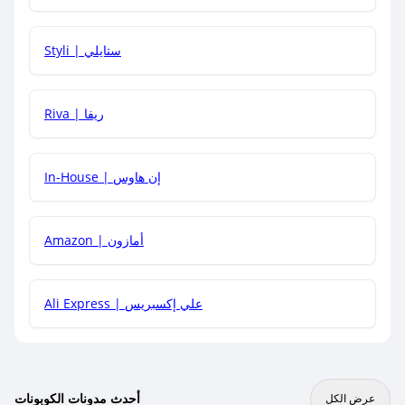
هل يمكنني استخدام كود خصم على منتجات معينة فقط؟
Styli | ستايلي
هل يمكنني جمع كود خصم مع العروض الأخرى؟
Riva | ريفا
In-House | إن هاوس
Amazon | أمازون
Ali Express | علي إكسبريس
أحدث مدونات الكوبونات
عرض الكل