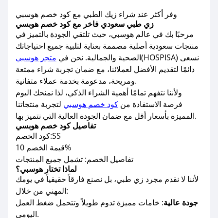
وفر أكثر عند شراء زيك الطبي مع كود خصم هوسبي
زي طبي سعودي فاخر مع كود خصم هوبسي
مرحبًا بك في عالم هوسبي، حيث تلتقي الجودة بالتميز في
منتجات سعودية أصلية مصممة بعناية لتلبية جميع احتياجاتك
(HOSPISA) نسعى
الصحية والجمالية. نحن في
متجر هوسبي
دائمًا لتقديم الأفضل لعملائنا، مع ضمان تجربة شراء ممتعة
ومريحة، مدعومة بخدمة عملاء متفانية.
ولأننا نتفهم تمامًا أهمية الشراء الذكي، لذا نمنحك اليوم
فرصة الاستفادة من
كود خصم هوسبي
لتجربة منتجاتنا
المميزة بأسعار أقل مع ضمان الجودة العالية التي نتميز بها.
تفاصيل كود خصم هوبسي
كود الخصم:SS
قيمة الخصم 10%
تفاصيل الخصم: تشمل جميع المنتجات
لماذا تختار هوسبي؟
لأننا لا نقدم مجرد زي طبي، بل نصنع فارقاً حقيقياً في يومك
المهني من خلال:
جودة عالية
: خامات مميزة تدوم طويلاً وتتحمل ضغط العمل
اليومي.