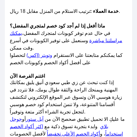
ترتيب الاستلام من المنزل مقابل 18 ريال.
خدمة العملاء :
ماذا أفعل إذا لم أجد كود خصم لمتجري المفضل؟
في حال عدم توفر كوبونات لمتجرك المفضل،
يمكنك
مراسلتنا مباشرة
وسنعمل على توفير الكوبونات في أسرع
وقت ممكن.
كما يمكنكم متابعتنا على الانستقرام
وتويتر (إكس)
لتحصلوا
على أفضل أكواد الخصم وكوبونات الخصم
اغتنم الفرصة الآن
إذا كنت تبحث عن زي طبي سعودي أنيق يليق بمكانتك
المهنية ويمنحك الراحة والثقة طوال يومك، فلا تتردد في
زيارة هوسبي الآن وتسوق عبر الموقع الإلكتروني لتكتشف
أقسامنا المتنوعة، ولا تنسَ استخدام كود خصم هوسبي
لتجعل تجربة الشراء أكثر متعة وتوفيراً.
ما عليكِ الا تحميل تطبيق صحصح الآن من
آبل ستور
أو
جوجل
بلاي
وابدء بتجربة تسوق ذكية مع
اكثر أكواد الخصم
استخداماً
، و
أكواد الخصم الأعلى تخفيضاً
لأفضل الخصومات