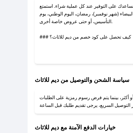
اعدك على التوفير عند كل عملية شراء. استمتع
يضاء (شهر نوفمبر)، رمضان، اليوم الوطني، يوم
التأسيس، أو حتى عروض خاصة أخرى.
### كيف تحصل على كود خصم من ديم للاثاث؟
عبر تويتر أو البريد الإلكتروني لإضافته بسرعة.
### كيفية استخدام كود خصم ديم للاثاث؟
1. انسخ كود الخصم من تطبيق صحصح.
2. الصقه في خانة الدفع عند التسوق من ديم للاثاث.
سياسة الشحن والتوصيل من ديم للاثاث
### ماذا أفعل إذا لم يعمل كود الخصم؟
أو أكثر، بينما يتم فرض رسوم رمزية على الطلبات
تروني، وسنقوم بحل المشكلة في أسرع وقت ممكن.
### ماذا أفعل إذا لم أجد كود خصم لمتجري المفضل؟
نعمل على توفير الكوبونات في أسرع وقت ممكن.
خيارات الدفع الآمنة مع ديم للاثاث