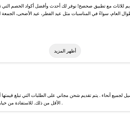
 للاثاث مع تطبيق صحصح! نوفر لك أحدث وأفضل أكواد الخصم التي تس
العام، سواءً في المناسبات مثل عيد الفطر، عيد الأضحى، الجمعة الب
لة على كود خصم ديم للاثاث. وفي حال عدم توفر الكوبون، تواصل معنا 
أظهر المزيد
 لجميع أنحاء . يتم تقديم شحن مجاني على الطلبات التي تبلغ قيمتها 
ل مع فريق دعم صحصح عبر الرسائل الخاصة على تويتر أو البريد الإلك
الأقل من ذلك. للاستفادة من خيار التوصيل السريع، يرجى تقديم طلبك قبل الساعة .
حال عدم توفر كوبونات لمتجرك المفضل، يمكنك مراسلتنا مباشرة وس