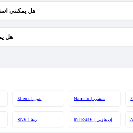
هل يمكنني است
هل يم
Namshi | نمشي
Shein | شين
كيف أحصل على
In-House | إن هاوس
Riva | ريفا