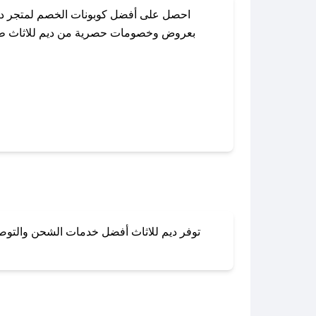
احصل على أفضل كوبونات الخصم لمتجر ديم
بعروض وخصومات حصرية من ديم للاثاث طوال 
باستخدام تطبيق صحصح، يمكنك العثور بسهو
توفر ديم للاثاث أفضل خدمات الشحن والتوصيل
لا تقلق! يمكنك التواص
في 