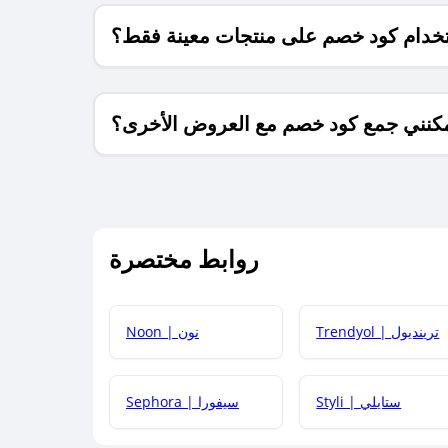
خدام كود خصم على منتجات معينة فقط؟
كنني جمع كود خصم مع العروض الأخرى؟
ما معنى كود خصم ؟
روابط مختصرة
كيف يمكنك استخدام كود الخصم؟
Trendyol | ترينديول
Noon | نون
 أحدث أكواد الخصم والعروض للمتاجر؟
Styli | ستايلي
Sephora | سيفورا