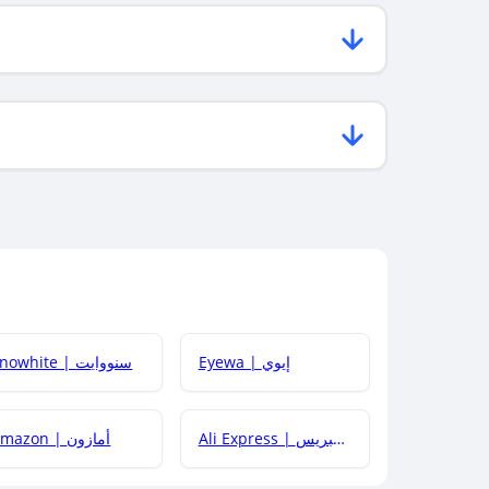
Eyewa | إيوي
Snowhite | سنووايت
Ali Express | علي إكسبريس
Amazon | أمازون