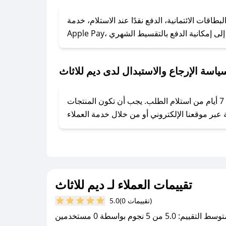
### كيف تحصل على كوبونات خصم حصرية من ديم للاثاث؟
ول على كوبونات وخصومات حصرية، قم بما يلي:
اقات الائتمانية، الدفع نقدًا عند الاستلام، خدمة
- اضغط على أيقونة متابعة لمتجر ديم للاثاث في تطبيق صحصح.
- تابع حسابنا الرسمي على تويتر وقم بتفعيل زر التنبيهات.
- قم بتفعيل إشعارات تطبيق صحصح ليصلك كل جديد.
ياسة الإرجاع والاستبدال لدى ديم للاثاث
يحرص ديم للاثاث على توفير تجربة تسوق آمنة ومريحة لعملائه، حيث يمكنك استرجاع أو استبدال المنتجات مجانًا خلال 7 أيام من استلام الطلب. يجب أن تكون المنتجات
تقييمات العملاء لـ ديم للاثاث
(0 تقييمات)
5.0
سط التقييم: 5.0 من 5 نجوم بواسطة 0 مستخدمين