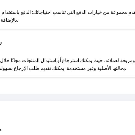
للحص
دم مجموعة من خيارات الدفع التي تناسب احتياجاتك: الدفع باستخدام البط
Apple Pay، بالإضافة إلى إمكانية الدفع بالتقسيط الشهري.
س
مع صحصح، تسوق بذكاء ووفّر على كل مشترياتك مع كوبونات خصم حصرية من ديم للاثاث!
بحالتها الأصلية وغير مستخدمة. يمكنك تقديم طلب الإرجاع بسهولة عبر موقعنا الإلكتروني أو من خلال خدمة العملاء.
متو