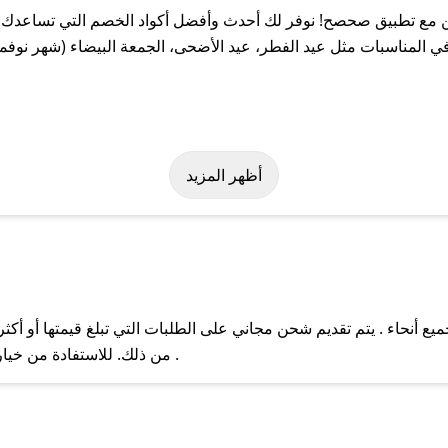
مع تطبيق صحصح! نوفر لك أحدث وأفضل أكواد الخصم التي تساعدك عل
المناسبات مثل عيد الفطر، عيد الأضحى، الجمعة البيضاء (شهر نوفمبر
 بسهولة على كود خصم هجين. وفي حال عدم توفر الكوبون، تواصل معنا ع
أظهر المزيد
أنحاء . يتم تقديم شحن مجاني على الطلبات التي تبلغ قيمتها أو أكثر
ل مع فريق دعم صحصح عبر الرسائل الخاصة على تويتر أو البريد الإلك
من ذلك. للاستفادة من خيار التوصيل السريع، يرجى تقديم طلبك قبل الساعة .
حال عدم توفر كوبونات لمتجرك المفضل، يمكنك مراسلتنا مباشرة وس