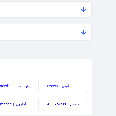
Eyewa | إيوي
Snowhite | سنووايت
Ali Express | علي إكسبريس
Amazon | أمازون