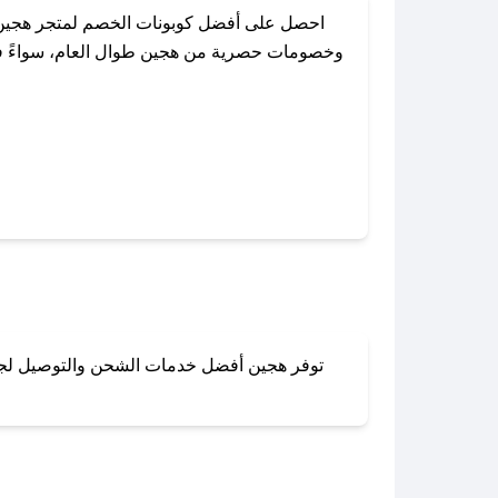
احصل على أفضل كوبونات الخصم لمتجر هجين 
وخصومات حصرية من هجين طوال العام، سواءً في 
باستخدام تطبيق صحصح، يمكنك العثور
توفر هجين أفضل خدمات الشحن والتوصيل لجميع 
لا تقلق! يمكنك التواص
في 