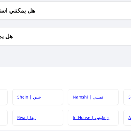
هل يمكنني است
هل يم
Namshi | نمشي
Shein | شين
كيف أحصل على
In-House | إن هاوس
Riva | ريفا