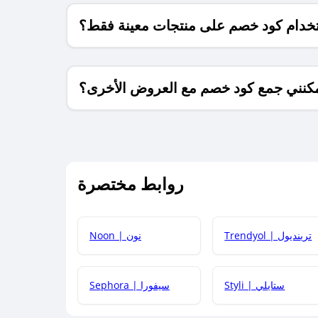
خدام كود خصم على منتجات معينة فقط؟
كنني جمع كود خصم مع العروض الأخرى؟
ما معنى كود خصم ؟
روابط مختصرة
كيف يمكنك استخدام كود الخصم؟
Trendyol | ترينديول
Noon | نون
 أحدث أكواد الخصم والعروض للمتاجر؟
Styli | ستايلي
Sephora | سيفورا