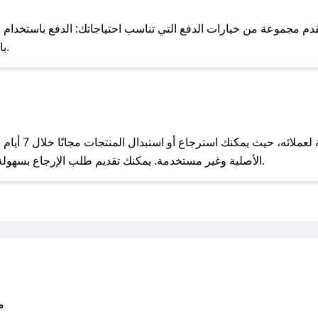
للحص
مجموعة من خيارات الدفع التي تناسب احتياجاتك: الدفع باستخدام البطاقات 
Pay، بالإضافة إلى إمكانية الدفع بالتقسيط الشهري.
مع صحصح، تسوق بذكاء ووفّر على كل مشترياتك مع كوبونات خصم حصرية من هجين!
يحرص هجين على ت
الأصلية وغير مستخدمة. يمكنك تقديم طلب الإرجاع بسهولة عبر موقعنا الإلكتروني أو من خلال خدمة العملاء.
متو