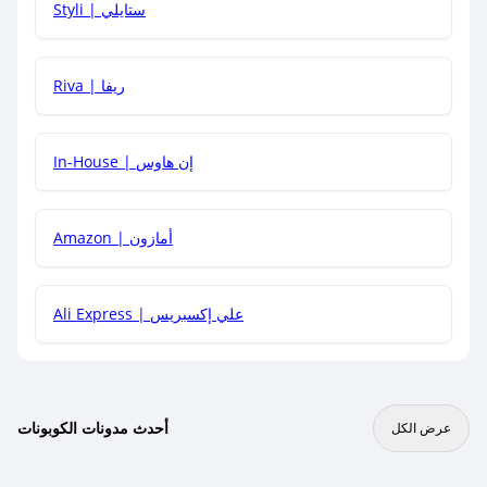
Styli | ستايلي
هل يمكنني جمع كود خصم مع العروض الأخرى؟
Riva | ريفا
In-House | إن هاوس
Amazon | أمازون
Ali Express | علي إكسبريس
أحدث مدونات الكوبونات
عرض الكل