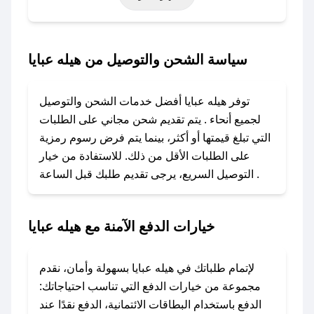
خاصة أخرى.
### كيف تحصل على كود خصم من هيله عبايا؟
سياسة الشحن والتوصيل من هيله عبايا
باستخدام تطبيق صحصح، يمكنك العثور بسهولة على
كود خصم هيله عبايا. وفي حال عدم توفر الكوبون،
توفر هيله عبايا أفضل خدمات الشحن والتوصيل
تواصل معنا عبر تويتر أو البريد الإلكتروني لإضافته
لجميع أنحاء . يتم تقديم شحن مجاني على الطلبات
بسرعة.
التي تبلغ قيمتها أو أكثر، بينما يتم فرض رسوم رمزية
على الطلبات الأقل من ذلك. للاستفادة من خيار
### كيفية استخدام كود خصم هيله عبايا؟
التوصيل السريع، يرجى تقديم طلبك قبل الساعة .
1. انسخ كود الخصم من تطبيق صحصح.
2. الصقه في خانة الدفع عند التسوق من هيله عبايا.
خيارات الدفع الآمنة مع هيله عبايا
### ماذا أفعل إذا لم يعمل كود الخصم؟
لا تقلق! يمكنك التواصل مع فريق دعم صحصح عبر
الرسائل الخاصة على تويتر أو البريد الإلكتروني،
لإتمام طلباتك في هيله عبايا بسهولة وأمان، نقدم
وسنقوم بحل المشكلة في أسرع وقت ممكن.
مجموعة من خيارات الدفع التي تناسب احتياجاتك:
الدفع باستخدام البطاقات الائتمانية، الدفع نقدًا عند