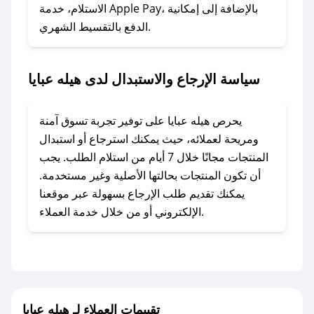
### ماذا أفعل إذا لم أجد كود خصم لمتجري
الاستلام، خدمة Apple Pay، بالإضافة إلى إمكانية
الدفع بالتقسيط الشهري.
المفضل؟
في حال عدم توفر كوبونات لمتجرك المفضل، يمكنك
مراسلتنا مباشرة وسنعمل على توفير الكوبونات في
سياسة الإرجاع والاستبدال لدى هيله عبايا
أسرع وقت ممكن.
### كيف تحصل على كوبونات خصم حصرية من
يحرص هيله عبايا على توفير تجربة تسوق آمنة
هيله عبايا؟
ومريحة لعملائه، حيث يمكنك استرجاع أو استبدال
للحصول على كوبونات وخصومات حصرية، قم بما
المنتجات مجانًا خلال 7 أيام من استلام الطلب. يجب
يلي:
أن تكون المنتجات بحالتها الأصلية وغير مستخدمة.
- اضغط على أيقونة متابعة لمتجر هيله عبايا في
يمكنك تقديم طلب الإرجاع بسهولة عبر موقعنا
تطبيق صحصح.
الإلكتروني أو من خلال خدمة العملاء.
- تابع حسابنا الرسمي على تويتر وقم بتفعيل زر
التنبيهات.
- قم بتفعيل إشعارات تطبيق صحصح ليصلك كل
جديد.
تقييمات العملاء لـ هيله عبايا