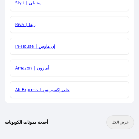
Styli | ستايلي
هل يمكنني جمع كود خصم مع العروض الأخرى؟
Riva | ريفا
In-House | إن هاوس
Amazon | أمازون
Ali Express | علي إكسبريس
أحدث مدونات الكوبونات
عرض الكل