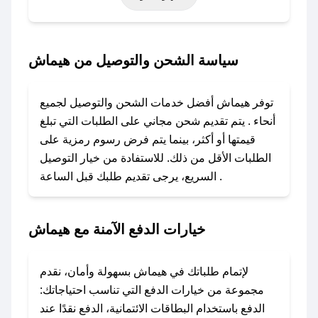
أخرى.
### كيف تحصل على كود خصم من هيماش؟
سياسة الشحن والتوصيل من هيماش
باستخدام تطبيق صحصح، يمكنك العثور بسهولة على
كود خصم هيماش. وفي حال عدم توفر الكوبون،
توفر هيماش أفضل خدمات الشحن والتوصيل لجميع
تواصل معنا عبر تويتر أو البريد الإلكتروني لإضافته
أنحاء . يتم تقديم شحن مجاني على الطلبات التي تبلغ
بسرعة.
قيمتها أو أكثر، بينما يتم فرض رسوم رمزية على
الطلبات الأقل من ذلك. للاستفادة من خيار التوصيل
### كيفية استخدام كود خصم هيماش؟
السريع، يرجى تقديم طلبك قبل الساعة .
1. انسخ كود الخصم من تطبيق صحصح.
2. الصقه في خانة الدفع عند التسوق من هيماش.
خيارات الدفع الآمنة مع هيماش
### ماذا أفعل إذا لم يعمل كود الخصم؟
لا تقلق! يمكنك التواصل مع فريق دعم صحصح عبر
الرسائل الخاصة على تويتر أو البريد الإلكتروني،
لإتمام طلباتك في هيماش بسهولة وأمان، نقدم
وسنقوم بحل المشكلة في أسرع وقت ممكن.
مجموعة من خيارات الدفع التي تناسب احتياجاتك:
الدفع باستخدام البطاقات الائتمانية، الدفع نقدًا عند