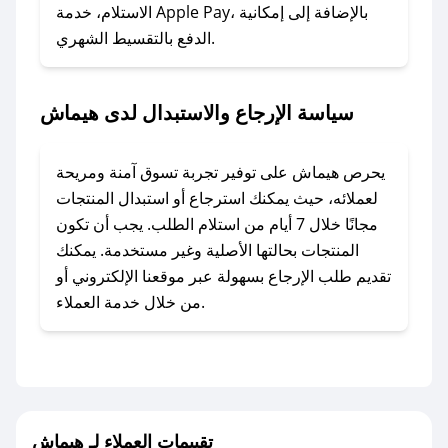
### ماذا أفعل إذا لم أجد كود خصم لمتجري
الاستلام، خدمة Apple Pay، بالإضافة إلى إمكانية
الدفع بالتقسيط الشهري.
المفضل؟
في حال عدم توفر كوبونات لمتجرك المفضل، يمكنك
مراسلتنا مباشرة وسنعمل على توفير الكوبونات في
سياسة الإرجاع والاستبدال لدى هيماش
أسرع وقت ممكن.
### كيف تحصل على كوبونات خصم حصرية من
يحرص هيماش على توفير تجربة تسوق آمنة ومريحة
هيماش؟
لعملائه، حيث يمكنك استرجاع أو استبدال المنتجات
للحصول على كوبونات وخصومات حصرية، قم بما
مجانًا خلال 7 أيام من استلام الطلب. يجب أن تكون
يلي:
المنتجات بحالتها الأصلية وغير مستخدمة. يمكنك
- اضغط على أيقونة متابعة لمتجر هيماش في تطبيق
تقديم طلب الإرجاع بسهولة عبر موقعنا الإلكتروني أو
صحصح.
من خلال خدمة العملاء.
- تابع حسابنا الرسمي على تويتر وقم بتفعيل زر
التنبيهات.
- قم بتفعيل إشعارات تطبيق صحصح ليصلك كل
جديد.
تقييمات العملاء لـ هيماش