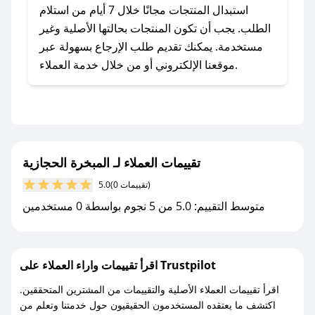
يلي:
استبدال المنتجات مجانًا خلال 7 أيام من استلام
- اضغط على أيقونة متابعة لمتجر المبخرة الحجازية
الطلب. يجب أن تكون المنتجات بحالتها الأصلية وغير
في تطبيق صحصح.
مستخدمة. يمكنك تقديم طلب الإرجاع بسهولة عبر
- تابع حسابنا الرسمي على تويتر وقم بتفعيل زر
موقعنا الإلكتروني أو من خلال خدمة العملاء.
التنبيهات.
- قم بتفعيل إشعارات تطبيق صحصح ليصلك كل
جديد.
مع صحصح، تسوق بذكاء ووفّر على كل مشترياتك مع
تقييمات العملاء لـ المبخرة الحجازية
كوبونات خصم حصرية من المبخرة الحجازية!
(0 تقييمات)
5.0
متوسط التقييم: 5.0 من 5 نجوم بواسطة 0 مستخدمين
اقرأ تقييمات واراء العملاء على Trustpilot
اقرأ تقييمات العملاء الأصلية والتقييمات من المشترين المتحققين.
اكتشف ما يعتقده المستخدمون الحقيقيون حول خدمتنا وتعلم من