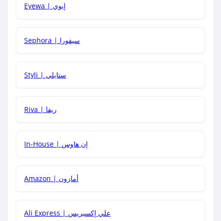
Eyewa | إيوي
كيف أحصل على أقوى كود خصم؟
Sephora | سيفورا
هل يمكنني استخدام كود خصم على منتجات معينة فقط؟
Styli | ستايلي
هل يمكنني جمع كود خصم مع العروض الأخرى؟
Riva | ريفا
In-House | إن هاوس
Amazon | أمازون
Ali Express | علي إكسبريس