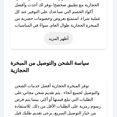
الحجازية مع تطبيق صحصح! نوفر لك أحدث وأفضل
أكواد الخصم التي تساعدك على التوفير عند كل
عملية شراء. استمتع بعروض وخصومات حصرية من
المبخرة الحجازية طوال العام، سواءً في المناسبات
مثل عيد الفطر، عيد الأضحى، الجمعة البيضاء (شهر
أظهر المزيد
نوفمبر)، رمضان، اليوم الوطني، يوم التأسيس، أو
حتى عروض خاصة أخرى.
### كيف تحصل على كود خصم من المبخرة
سياسة الشحن والتوصيل من المبخرة
الحجازية؟
الحجازية
باستخدام تطبيق صحصح، يمكنك العثور بسهولة على
كود خصم المبخرة الحجازية. وفي حال عدم توفر
توفر المبخرة الحجازية أفضل خدمات الشحن
الكوبون، تواصل معنا عبر تويتر أو البريد الإلكتروني
والتوصيل لجميع أنحاء . يتم تقديم شحن مجاني على
لإضافته بسرعة.
الطلبات التي تبلغ قيمتها أو أكثر، بينما يتم فرض
رسوم رمزية على الطلبات الأقل من ذلك. للاستفادة
### كيفية استخدام كود خصم المبخرة الحجازية؟
من خيار التوصيل السريع، يرجى تقديم طلبك قبل
1. انسخ كود الخصم من تطبيق صحصح.