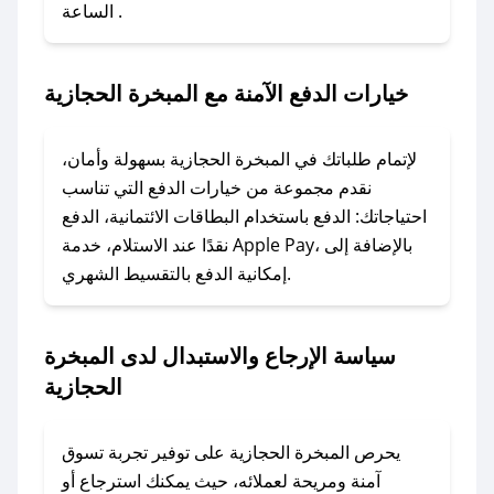
الساعة .
2. الصقه في خانة الدفع عند التسوق من المبخرة
الحجازية.
خيارات الدفع الآمنة مع المبخرة الحجازية
### ماذا أفعل إذا لم يعمل كود الخصم؟
لا تقلق! يمكنك التواصل مع فريق دعم صحصح عبر
الرسائل الخاصة على تويتر أو البريد الإلكتروني،
لإتمام طلباتك في المبخرة الحجازية بسهولة وأمان،
وسنقوم بحل المشكلة في أسرع وقت ممكن.
نقدم مجموعة من خيارات الدفع التي تناسب
احتياجاتك: الدفع باستخدام البطاقات الائتمانية، الدفع
### ماذا أفعل إذا لم أجد كود خصم لمتجري
نقدًا عند الاستلام، خدمة Apple Pay، بالإضافة إلى
المفضل؟
إمكانية الدفع بالتقسيط الشهري.
في حال عدم توفر كوبونات لمتجرك المفضل، يمكنك
مراسلتنا مباشرة وسنعمل على توفير الكوبونات في
سياسة الإرجاع والاستبدال لدى المبخرة
أسرع وقت ممكن.
الحجازية
### كيف تحصل على كوبونات خصم حصرية من
المبخرة الحجازية؟
يحرص المبخرة الحجازية على توفير تجربة تسوق
للحصول على كوبونات وخصومات حصرية، قم بما
آمنة ومريحة لعملائه، حيث يمكنك استرجاع أو