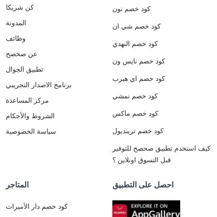
كن شريكا
كود خصم نون
المدونة
كود خصم شي ان
وظائف
كود خصم النهدي
عن صحصح
كود خصم نايس ون
تطبيق الجوال
كود خصم اي هيرب
برنامج الاصدار التجريبي
كود خصم نمشي
مركز المساعدة
كود خصم ماكس
الشروط والأحكام
كود خصم ترينديول
سياسة الخصوصية
كيف استخدم تطبيق صحصح للتوفير
قبل التسوق اونلاين ؟
احصل على التطبيق
المتاجر
كود خصم دار الأميرات