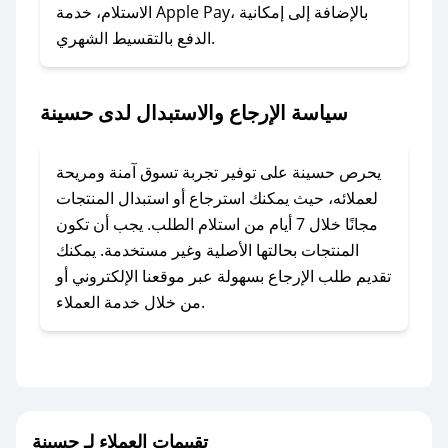
### ماذا أفعل إذا لم أجد كود خصم لمتجري
الاستلام، خدمة Apple Pay، بالإضافة إلى إمكانية
الدفع بالتقسيط الشهري.
المفضل؟
في حال عدم توفر كوبونات لمتجرك المفضل، يمكنك
مراسلتنا مباشرة وسنعمل على توفير الكوبونات في
سياسة الإرجاع والاستبدال لدى حسينة
أسرع وقت ممكن.
### كيف تحصل على كوبونات خصم حصرية من
يحرص حسينة على توفير تجربة تسوق آمنة ومريحة
حسينة؟
لعملائه، حيث يمكنك استرجاع أو استبدال المنتجات
للحصول على كوبونات وخصومات حصرية، قم بما
مجانًا خلال 7 أيام من استلام الطلب. يجب أن تكون
يلي:
المنتجات بحالتها الأصلية وغير مستخدمة. يمكنك
- اضغط على أيقونة متابعة لمتجر حسينة في تطبيق
تقديم طلب الإرجاع بسهولة عبر موقعنا الإلكتروني أو
صحصح.
من خلال خدمة العملاء.
- تابع حسابنا الرسمي على تويتر وقم بتفعيل زر
التنبيهات.
- قم بتفعيل إشعارات تطبيق صحصح ليصلك كل
جديد.
تقييمات العملاء لـ حسينة