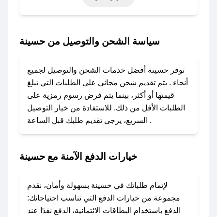
أخرى.
### كيف تحصل على كود خصم من حسينة؟
سياسة الشحن والتوصيل من حسينة
باستخدام تطبيق صحصح، يمكنك العثور بسهولة على
كود خصم حسينة. وفي حال عدم توفر الكوبون،
توفر حسينة أفضل خدمات الشحن والتوصيل لجميع
تواصل معنا عبر تويتر أو البريد الإلكتروني لإضافته
أنحاء . يتم تقديم شحن مجاني على الطلبات التي تبلغ
بسرعة.
قيمتها أو أكثر، بينما يتم فرض رسوم رمزية على
الطلبات الأقل من ذلك. للاستفادة من خيار التوصيل
### كيفية استخدام كود خصم حسينة؟
السريع، يرجى تقديم طلبك قبل الساعة .
1. انسخ كود الخصم من تطبيق صحصح.
2. الصقه في خانة الدفع عند التسوق من حسينة.
خيارات الدفع الآمنة مع حسينة
### ماذا أفعل إذا لم يعمل كود الخصم؟
لا تقلق! يمكنك التواصل مع فريق دعم صحصح عبر
الرسائل الخاصة على تويتر أو البريد الإلكتروني،
لإتمام طلباتك في حسينة بسهولة وأمان، نقدم
وسنقوم بحل المشكلة في أسرع وقت ممكن.
مجموعة من خيارات الدفع التي تناسب احتياجاتك:
الدفع باستخدام البطاقات الائتمانية، الدفع نقدًا عند