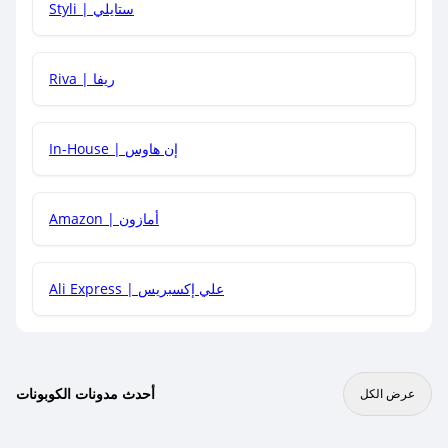
Styli | ستايلي
هل يمكنني جمع كود خصم مع العروض الأخرى؟
Riva | ريفا
In-House | إن هاوس
Amazon | أمازون
Ali Express | علي إكسبريس
أحدث مدونات الكوبونات
عرض الكل