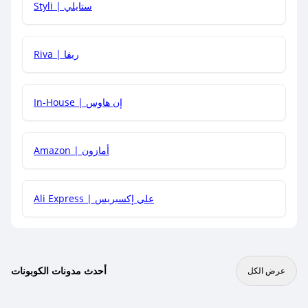
Styli | ستايلي
هل يمكنني جمع كود خصم مع العروض الأخرى؟
Riva | ريفا
In-House | إن هاوس
Amazon | أمازون
Ali Express | علي إكسبريس
أحدث مدونات الكوبونات
عرض الكل