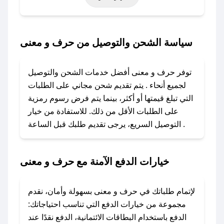
حتى عروض خاصة أخرى.
### كيف تحصل على كود خصم من حرف و معنى؟
سياسة الشحن والتوصيل من حرف و معنى
باستخدام تطبيق صحصح، يمكنك العثور بسهولة على
كود خصم حرف و معنى. وفي حال عدم توفر
توفر حرف و معنى أفضل خدمات الشحن والتوصيل
الكوبون، تواصل معنا عبر تويتر أو البريد الإلكتروني
لجميع أنحاء . يتم تقديم شحن مجاني على الطلبات
لإضافته بسرعة.
التي تبلغ قيمتها أو أكثر، بينما يتم فرض رسوم رمزية
على الطلبات الأقل من ذلك. للاستفادة من خيار
### كيفية استخدام كود خصم حرف و معنى؟
التوصيل السريع، يرجى تقديم طلبك قبل الساعة .
1. انسخ كود الخصم من تطبيق صحصح.
2. الصقه في خانة الدفع عند التسوق من حرف و
معنى.
خيارات الدفع الآمنة مع حرف و معنى
### ماذا أفعل إذا لم يعمل كود الخصم؟
لا تقلق! يمكنك التواصل مع فريق دعم صحصح عبر
لإتمام طلباتك في حرف و معنى بسهولة وأمان، نقدم
الرسائل الخاصة على تويتر أو البريد الإلكتروني،
مجموعة من خيارات الدفع التي تناسب احتياجاتك:
وسنقوم بحل المشكلة في أسرع وقت ممكن.
الدفع باستخدام البطاقات الائتمانية، الدفع نقدًا عند