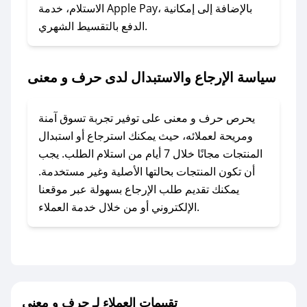
الاستلام، خدمة Apple Pay، بالإضافة إلى إمكانية
الدفع بالتقسيط الشهري.
### ماذا أفعل إذا لم أجد كود خصم لمتجري
المفضل؟
في حال عدم توفر كوبونات لمتجرك المفضل، يمكنك
سياسة الإرجاع والاستبدال لدى حرف و معنى
مراسلتنا مباشرة وسنعمل على توفير الكوبونات في
أسرع وقت ممكن.
يحرص حرف و معنى على توفير تجربة تسوق آمنة
### كيف تحصل على كوبونات خصم حصرية من
ومريحة لعملائه، حيث يمكنك استرجاع أو استبدال
حرف و معنى؟
المنتجات مجانًا خلال 7 أيام من استلام الطلب. يجب
للحصول على كوبونات وخصومات حصرية، قم بما
أن تكون المنتجات بحالتها الأصلية وغير مستخدمة.
يلي:
يمكنك تقديم طلب الإرجاع بسهولة عبر موقعنا
- اضغط على أيقونة متابعة لمتجر حرف و معنى في
الإلكتروني أو من خلال خدمة العملاء.
تطبيق صحصح.
- تابع حسابنا الرسمي على تويتر وقم بتفعيل زر
التنبيهات.
- قم بتفعيل إشعارات تطبيق صحصح ليصلك كل
جديد.
تقييمات العملاء لـ حرف و معنى