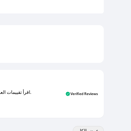
اقرأ تقييمات العملاء الأصلية والتقييمات من المشترين المتحققين. اكتشف ما يعتقده المستخدمون الحقيقيون حول خدمتنا وتعلم من تجاربهم.
Verified Reviews
عرض الكل