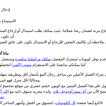
إدخال 
الاستمتاع
أن تكون المنتجات في حالتها الأصلية وغير مستخدمة.
ماذا أ
دم توفر كوبونات لمتجرك المفضل،
يمكنك مراسلتنا مباشرة
كما يمكنكم متابعتنا على الانستقرام
وتويتر (إكس)
لتحصلوا
راء العسل الأصلي من مناحل رجال ألمع بأسعار أقل وبطريقة سهلة وآم
ومثاليًا لكل منزل فهو غني بالعناصر الغذائية التي يحتاجها الجسم يوميًا.
حصح الآن من
آبل ستور
أو
جوجل بلاي
وابدء بتجربة تسوق ذكية مع
اكثر أ
لأفضل الخصومات والعروض الحصرية.
تخف
فعالة 100%
تابع أيضا صفحة
كل الكوبونات
، لتتسوق من أفضل وأشهر المتاجر المح