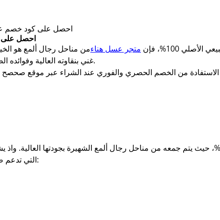
احصل على كود خصم عسل
احصل على ك
صلي 100%، فإن
متجر عسل هناء
من مناحل رجال ألمع هو الخيار
غني بنقاوته العالية وفوائده الصحية العديدة التي تناسب جميع أفراد العائلة.
لاستفادة من الخصم الحصري والفوري عند الشراء عبر موقع صحصح كو
تجر عسل هناء يقدم لك منتجًا طبيعيًا 100%، حيث يتم جمعه من مناحل رجال ألمع الشهيرة بجودتها ا
التي تدعم صحة الجسم بشكل عام، كما أنه يساعد على: