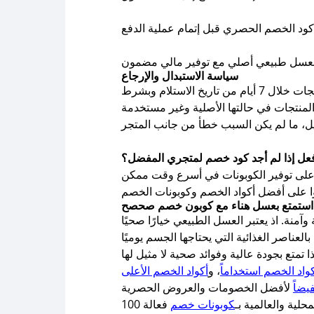
كود الخصم الحصري قبل إتمام عملية الدفع
 بعسل طبيعي أصلي مع توفير مالي مضمون
سياسة الاستبدال والإرجاع
يقدم متجر عسل هناء سياسة استبدال وإرجاع مرنة لضمان رضا عملائنا، حيث يمكنك طلب استبدال أو إرجاع المنتجات خلال 7 أيام من تاريخ الاستلام وبشرط
فعل إذا لم أجد كود خصم لمتجري المفضل؟
 على أفضل أكواد الخصم وكوبونات الخصم
استمتع بعسل هناء مع كوبون خصم صحصح
نة. اذ يعتبر العسل الطبيعي خيارًا صحيًا
كواد الخصم استخداماً
، و
أكواد الخصم الأعلى
يضاً
لية والعالمية بـ
كوبونات خصم