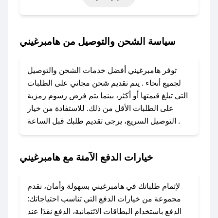
حتى عروض خاصة أخرى.
### كيف تحصل على كود خصم من هامبرغيني؟
سياسة الشحن والتوصيل من هامبرغيني
باستخدام تطبيق صحصح، يمكنك العثور بسهولة على
كود خصم هامبرغيني. وفي حال عدم توفر الكوبون،
توفر هامبرغيني أفضل خدمات الشحن والتوصيل
تواصل معنا عبر تويتر أو البريد الإلكتروني لإضافته
لجميع أنحاء . يتم تقديم شحن مجاني على الطلبات
بسرعة.
التي تبلغ قيمتها أو أكثر، بينما يتم فرض رسوم رمزية
على الطلبات الأقل من ذلك. للاستفادة من خيار
### كيفية استخدام كود خصم هامبرغيني؟
التوصيل السريع، يرجى تقديم طلبك قبل الساعة .
1. انسخ كود الخصم من تطبيق صحصح.
2. الصقه في خانة الدفع عند التسوق من هامبرغيني.
خيارات الدفع الآمنة مع هامبرغيني
### ماذا أفعل إذا لم يعمل كود الخصم؟
لا تقلق! يمكنك التواصل مع فريق دعم صحصح عبر
الرسائل الخاصة على تويتر أو البريد الإلكتروني،
لإتمام طلباتك في هامبرغيني بسهولة وأمان، نقدم
وسنقوم بحل المشكلة في أسرع وقت ممكن.
مجموعة من خيارات الدفع التي تناسب احتياجاتك:
الدفع باستخدام البطاقات الائتمانية، الدفع نقدًا عند