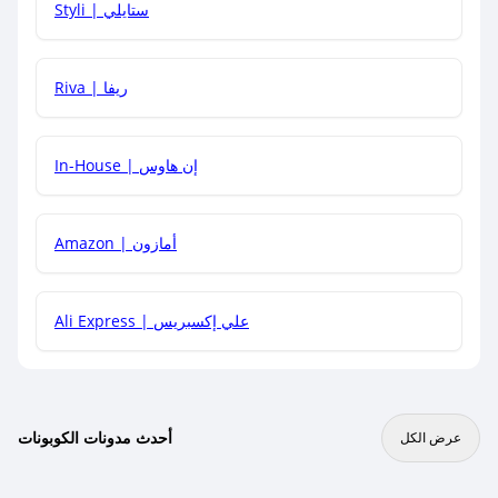
Styli | ستايلي
هل يمكنني جمع كود خصم مع العروض الأخرى؟
Riva | ريفا
In-House | إن هاوس
Amazon | أمازون
Ali Express | علي إكسبريس
أحدث مدونات الكوبونات
عرض الكل