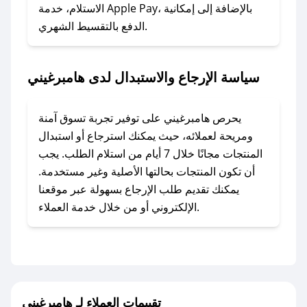
### ماذا أفعل إذا لم أجد كود خصم لمتجري
الاستلام، خدمة Apple Pay، بالإضافة إلى إمكانية
الدفع بالتقسيط الشهري.
المفضل؟
في حال عدم توفر كوبونات لمتجرك المفضل، يمكنك
مراسلتنا مباشرة وسنعمل على توفير الكوبونات في
سياسة الإرجاع والاستبدال لدى هامبرغيني
أسرع وقت ممكن.
### كيف تحصل على كوبونات خصم حصرية من
يحرص هامبرغيني على توفير تجربة تسوق آمنة
هامبرغيني؟
ومريحة لعملائه، حيث يمكنك استرجاع أو استبدال
للحصول على كوبونات وخصومات حصرية، قم بما
المنتجات مجانًا خلال 7 أيام من استلام الطلب. يجب
يلي:
أن تكون المنتجات بحالتها الأصلية وغير مستخدمة.
- اضغط على أيقونة متابعة لمتجر هامبرغيني في
يمكنك تقديم طلب الإرجاع بسهولة عبر موقعنا
تطبيق صحصح.
الإلكتروني أو من خلال خدمة العملاء.
- تابع حسابنا الرسمي على تويتر وقم بتفعيل زر
التنبيهات.
- قم بتفعيل إشعارات تطبيق صحصح ليصلك كل
جديد.
تقييمات العملاء لـ هامبرغيني