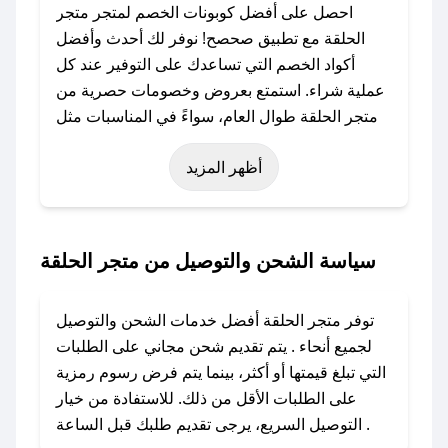
احصل على أفضل كوبونات الخصم لمتجر متجر
الحلقة مع تطبيق صحصح! نوفر لك أحدث وأفضل
أكواد الخصم التي تساعدك على التوفير عند كل
عملية شراء. استمتع بعروض وخصومات حصرية من
متجر الحلقة طوال العام، سواءً في المناسبات مثل
عيد الفطر، عيد الأضحى، الجمعة البيضاء (شهر
أظهر المزيد
نوفمبر)، رمضان، اليوم الوطني، يوم التأسيس، أو
حتى عروض خاصة أخرى.
### كيف تحصل على كود خصم من متجر الحلقة؟
سياسة الشحن والتوصيل من متجر الحلقة
باستخدام تطبيق صحصح، يمكنك العثور بسهولة على
كود خصم متجر الحلقة. وفي حال عدم توفر الكوبون،
توفر متجر الحلقة أفضل خدمات الشحن والتوصيل
تواصل معنا عبر تويتر أو البريد الإلكتروني لإضافته
لجميع أنحاء . يتم تقديم شحن مجاني على الطلبات
بسرعة.
التي تبلغ قيمتها أو أكثر، بينما يتم فرض رسوم رمزية
على الطلبات الأقل من ذلك. للاستفادة من خيار
### كيفية استخدام كود خصم متجر الحلقة؟
التوصيل السريع، يرجى تقديم طلبك قبل الساعة .
1. انسخ كود الخصم من تطبيق صحصح.