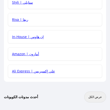
Styli | ستايلي
هل يمكنني جمع كود خصم مع العروض الأخرى؟
Riva | ريفا
In-House | إن هاوس
Amazon | أمازون
Ali Express | علي إكسبريس
أحدث مدونات الكوبونات
عرض الكل