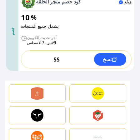
كود خصم متجر الحلقة
مُوثَّق
10
%
يشمل جميع المنتجات
خصم
آخر تحديث للكوبون
الاثنين، 3 أغسطس
SS
نسخ