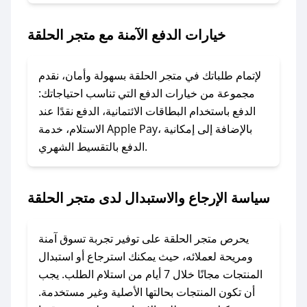
2. الصقه في خانة الدفع عند التسوق من متجر
الحلقة.
خيارات الدفع الآمنة مع متجر الحلقة
### ماذا أفعل إذا لم يعمل كود الخصم؟
لا تقلق! يمكنك التواصل مع فريق دعم صحصح عبر
لإتمام طلباتك في متجر الحلقة بسهولة وأمان، نقدم
الرسائل الخاصة على تويتر أو البريد الإلكتروني،
مجموعة من خيارات الدفع التي تناسب احتياجاتك:
وسنقوم بحل المشكلة في أسرع وقت ممكن.
الدفع باستخدام البطاقات الائتمانية، الدفع نقدًا عند
الاستلام، خدمة Apple Pay، بالإضافة إلى إمكانية
الدفع بالتقسيط الشهري.
### ماذا أفعل إذا لم أجد كود خصم لمتجري
المفضل؟
في حال عدم توفر كوبونات لمتجرك المفضل، يمكنك
سياسة الإرجاع والاستبدال لدى متجر الحلقة
مراسلتنا مباشرة وسنعمل على توفير الكوبونات في
أسرع وقت ممكن.
يحرص متجر الحلقة على توفير تجربة تسوق آمنة
### كيف تحصل على كوبونات خصم حصرية من
ومريحة لعملائه، حيث يمكنك استرجاع أو استبدال
متجر الحلقة؟
المنتجات مجانًا خلال 7 أيام من استلام الطلب. يجب
للحصول على كوبونات وخصومات حصرية، قم بما
أن تكون المنتجات بحالتها الأصلية وغير مستخدمة.