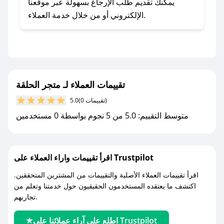
يلي:
يمكنك تقديم طلب الإرجاع بسهولة عبر موقعنا
- اضغط على أيقونة متابعة لمتجر متجر الحلقة في
الإلكتروني أو من خلال خدمة العملاء.
تطبيق صحصح.
- تابع حسابنا الرسمي على تويتر وقم بتفعيل زر
التنبيهات.
- قم بتفعيل إشعارات تطبيق صحصح ليصلك كل
جديد.
تقييمات العملاء لـ متجر الحلقة
(0 تقييمات)
5.0
مع صحصح، تسوق بذكاء ووفّر على كل مشترياتك مع
متوسط التقييم: 5.0 من 5 نجوم بواسطة 0 مستخدمين
كوبونات خصم حصرية من متجر الحلقة!
اقرأ تقييمات واراء العملاء على Trustpilot
اقرأ تقييمات العملاء الأصلية والتقييمات من المشترين المتحققين.
اكتشف ما يعتقده المستخدمون الحقيقيون حول خدمتنا وتعلم من
تجاربهم.
اطلع على آراء عملائنا على Trustpilot