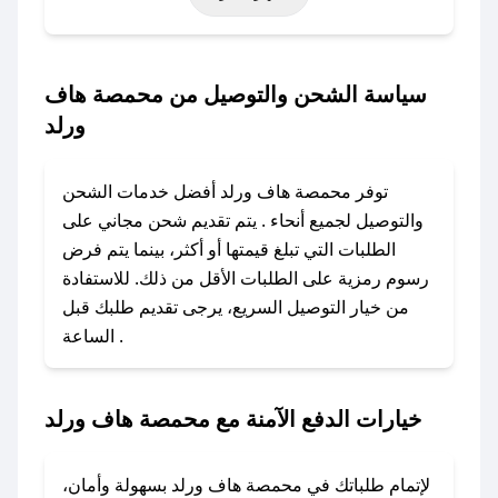
حتى عروض خاصة أخرى.
### كيف تحصل على كود خصم من محمصة هاف
سياسة الشحن والتوصيل من محمصة هاف
ورلد؟
ورلد
باستخدام تطبيق صحصح، يمكنك العثور بسهولة على
كود خصم محمصة هاف ورلد. وفي حال عدم توفر
توفر محمصة هاف ورلد أفضل خدمات الشحن
الكوبون، تواصل معنا عبر تويتر أو البريد الإلكتروني
والتوصيل لجميع أنحاء . يتم تقديم شحن مجاني على
لإضافته بسرعة.
الطلبات التي تبلغ قيمتها أو أكثر، بينما يتم فرض
رسوم رمزية على الطلبات الأقل من ذلك. للاستفادة
### كيفية استخدام كود خصم محمصة هاف ورلد؟
من خيار التوصيل السريع، يرجى تقديم طلبك قبل
1. انسخ كود الخصم من تطبيق صحصح.
الساعة .
2. الصقه في خانة الدفع عند التسوق من محمصة
هاف ورلد.
خيارات الدفع الآمنة مع محمصة هاف ورلد
### ماذا أفعل إذا لم يعمل كود الخصم؟
لا تقلق! يمكنك التواصل مع فريق دعم صحصح عبر
الرسائل الخاصة على تويتر أو البريد الإلكتروني،
لإتمام طلباتك في محمصة هاف ورلد بسهولة وأمان،