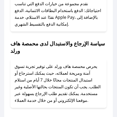
وسنقوم بحل المشكلة في أسرع وقت ممكن.
نقدم مجموعة من خيارات الدفع التي تناسب
احتياجاتك: الدفع باستخدام البطاقات الائتمانية، الدفع
### ماذا أفعل إذا لم أجد كود خصم لمتجري
نقدًا عند الاستلام، خدمة Apple Pay، بالإضافة إلى
المفضل؟
إمكانية الدفع بالتقسيط الشهري.
في حال عدم توفر كوبونات لمتجرك المفضل، يمكنك
مراسلتنا مباشرة وسنعمل على توفير الكوبونات في
سياسة الإرجاع والاستبدال لدى محمصة هاف
أسرع وقت ممكن.
ورلد
### كيف تحصل على كوبونات خصم حصرية من
محمصة هاف ورلد؟
يحرص محمصة هاف ورلد على توفير تجربة تسوق
للحصول على كوبونات وخصومات حصرية، قم بما
آمنة ومريحة لعملائه، حيث يمكنك استرجاع أو
يلي:
استبدال المنتجات مجانًا خلال 7 أيام من استلام
- اضغط على أيقونة متابعة لمتجر محمصة هاف ورلد
الطلب. يجب أن تكون المنتجات بحالتها الأصلية وغير
في تطبيق صحصح.
مستخدمة. يمكنك تقديم طلب الإرجاع بسهولة عبر
- تابع حسابنا الرسمي على تويتر وقم بتفعيل زر
موقعنا الإلكتروني أو من خلال خدمة العملاء.
التنبيهات.
- قم بتفعيل إشعارات تطبيق صحصح ليصلك كل