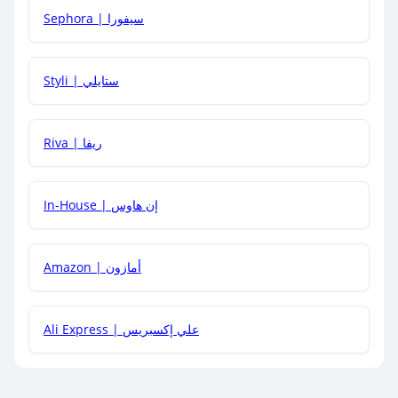
Sephora | سيفورا
هل يمكنني استخدام كود خصم على منتجات معينة فقط؟
Styli | ستايلي
هل يمكنني جمع كود خصم مع العروض الأخرى؟
Riva | ريفا
In-House | إن هاوس
Amazon | أمازون
Ali Express | علي إكسبريس