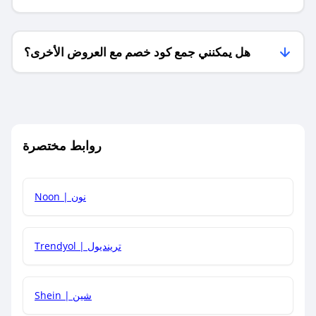
فقط؟
هل يمكنني جمع كود خصم مع العروض الأخرى؟
ما معنى كود خصم ؟
روابط مختصرة
كيف يمكنك استخدام كود الخصم؟
Noon | نون
كيف أحصل على أحدث أكواد الخصم والعروض للمتاجر؟
Trendyol | ترينديول
كم مدة صلاحية كود الخصم؟
Shein | شين