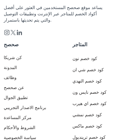
يساعد موقع صحصح المستخدمين في العثور على أفضل
أكواد الخصم للمتاجر عبر الإنترنت وتطبيقات التوصيل
والتي يتم تحديثها باستمرار.
المتاجر
صحصح
كن شريكا
كود خصم نون
المدونة
كود خصم شي ان
وظائف
كود خصم النهدي
عن صحصح
كود خصم نايس ون
تطبيق الجوال
كود خصم اي هيرب
برنامج الاصدار التجريبي
كود خصم نمشي
مركز المساعدة
كود خصم ماكس
الشروط والأحكام
كود خصم ترينديول
سياسة الخصوصية