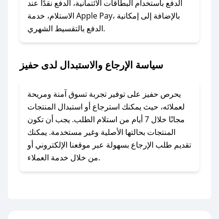
### ماذا أفعل إذا لم أجد كود خصم لمتجري
الدفع باستخدام البطاقات الائتمانية، الدفع نقدًا عند
المفضل؟
الاستلام، خدمة Apple Pay، بالإضافة إلى إمكانية
الدفع بالتقسيط الشهري.
في حال عدم توفر كوبونات لمتجرك المفضل، يمكنك
مراسلتنا مباشرة وسنعمل على توفير الكوبونات في
أسرع وقت ممكن.
سياسة الإرجاع والاستبدال لدى حفيز
### كيف تحصل على كوبونات خصم حصرية من
حفيز؟
يحرص حفيز على توفير تجربة تسوق آمنة ومريحة
للحصول على كوبونات وخصومات حصرية، قم بما
لعملائه، حيث يمكنك استرجاع أو استبدال المنتجات
يلي:
مجانًا خلال 7 أيام من استلام الطلب. يجب أن تكون
- اضغط على أيقونة متابعة لمتجر حفيز في تطبيق
المنتجات بحالتها الأصلية وغير مستخدمة. يمكنك
صحصح.
تقديم طلب الإرجاع بسهولة عبر موقعنا الإلكتروني أو
- تابع حسابنا الرسمي على تويتر وقم بتفعيل زر
من خلال خدمة العملاء.
التنبيهات.
- قم بتفعيل إشعارات تطبيق صحصح ليصلك كل
جديد.