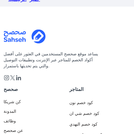
يساعد موقع صحصح المستخدمين في العثور على أفضل
أكواد الخصم للمتاجر عبر الإنترنت وتطبيقات التوصيل
والتي يتم تحديثها باستمرار.
المتاجر
صحصح
كن شريكا
كود خصم نون
المدونة
كود خصم شي ان
وظائف
كود خصم النهدي
عن صحصح