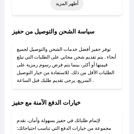
أظهر المزيد
اليوم الوطني، يوم التأسيس، أو حتى عروض خاصة
أخرى.
### كيف تحصل على كود خصم من حفيز؟
سياسة الشحن والتوصيل من حفيز
باستخدام تطبيق صحصح، يمكنك العثور بسهولة على
كود خصم حفيز. وفي حال عدم توفر الكوبون، تواصل
توفر حفيز أفضل خدمات الشحن والتوصيل لجميع
معنا عبر تويتر أو البريد الإلكتروني لإضافته بسرعة.
أنحاء . يتم تقديم شحن مجاني على الطلبات التي تبلغ
قيمتها أو أكثر، بينما يتم فرض رسوم رمزية على
### كيفية استخدام كود خصم حفيز؟
الطلبات الأقل من ذلك. للاستفادة من خيار التوصيل
1. انسخ كود الخصم من تطبيق صحصح.
السريع، يرجى تقديم طلبك قبل الساعة .
2. الصقه في خانة الدفع عند التسوق من حفيز.
### ماذا أفعل إذا لم يعمل كود الخصم؟
خيارات الدفع الآمنة مع حفيز
لا تقلق! يمكنك التواصل مع فريق دعم صحصح عبر
الرسائل الخاصة على تويتر أو البريد الإلكتروني،
وسنقوم بحل المشكلة في أسرع وقت ممكن.
لإتمام طلباتك في حفيز بسهولة وأمان، نقدم
مجموعة من خيارات الدفع التي تناسب احتياجاتك: