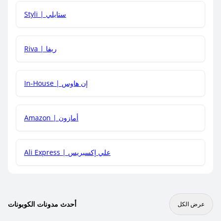
هل يمكنني استخدام كود خصم على منتجات معينة فقط؟
Styli | ستايلي
هل يمكنني جمع كود خصم مع العروض الأخرى؟
Riva | ريفا
In-House | إن هاوس
Amazon | أمازون
Ali Express | علي إكسبريس
أحدث مدونات الكوبونات
عرض الكل