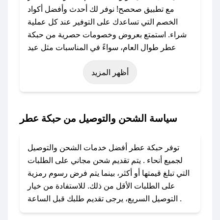
مع تطبيق صحصح! نوفر لك أحدث وأفضل أكواد
الخصم التي تساعدك على التوفير عند كل عملية
شراء. استمتع بعروض وخصومات حصرية من حبكة
عطر طوال العام، سواءً في المناسبات مثل عيد
الفطر، عيد الأضحى، الجمعة البيضاء (شهر نوفمبر)،
أظهر المزيد
رمضان، اليوم الوطني، يوم التأسيس، أو حتى عروض
خاصة أخرى.
### كيف تحصل على كود خصم من حبكة عطر؟
سياسة الشحن والتوصيل من حبكة عطر
باستخدام تطبيق صحصح، يمكنك العثور بسهولة على
كود خصم حبكة عطر. وفي حال عدم توفر الكوبون،
توفر حبكة عطر أفضل خدمات الشحن والتوصيل
تواصل معنا عبر تويتر أو البريد الإلكتروني لإضافته
لجميع أنحاء . يتم تقديم شحن مجاني على الطلبات
بسرعة.
التي تبلغ قيمتها أو أكثر، بينما يتم فرض رسوم رمزية
على الطلبات الأقل من ذلك. للاستفادة من خيار
### كيفية استخدام كود خصم حبكة عطر؟
التوصيل السريع، يرجى تقديم طلبك قبل الساعة .
1. انسخ كود الخصم من تطبيق صحصح.
2. الصقه في خانة الدفع عند التسوق من حبكة عطر.