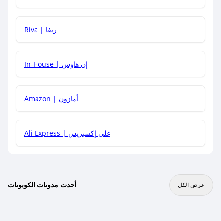
هل يمكنني جمع كود خصم مع العروض الأخرى؟
Riva | ريفا
In-House | إن هاوس
Amazon | أمازون
Ali Express | علي إكسبريس
أحدث مدونات الكوبونات
عرض الكل