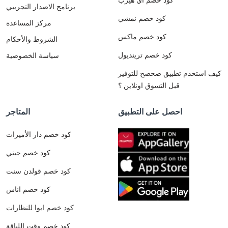
برنامج الاصدار التجريبي
كود خصم نمشي
مركز المساعدة
كود خصم ماكس
الشروط والأحكام
كود خصم ترينديول
سياسة الخصوصية
كيف استخدم تطبيق صحصح للتوفير
قبل التسوق اونلاين ؟
احصل على التطبيق
المتاجر
كود خصم دار الأميرات
كود خصم جيني
كود خصم قولدن سنت
كود خصم اناس
كود خصم ايوا للنظارات
كود خصم وقت اللياقة