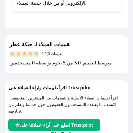
تطبيق صحصح.
الإلكتروني أو من خلال خدمة العملاء.
- تابع حسابنا الرسمي على تويتر وقم بتفعيل زر
التنبيهات.
- قم بتفعيل إشعارات تطبيق صحصح ليصلك كل
جديد.
تقييمات العملاء لـ حبكة عطر
مع صحصح، تسوق بذكاء ووفّر على كل مشترياتك مع
(0 تقييمات)
5.0
كوبونات خصم حصرية من حبكة عطر!
متوسط التقييم: 5.0 من 5 نجوم بواسطة 0 مستخدمين
اقرأ تقييمات واراء العملاء على Trustpilot
اقرأ تقييمات العملاء الأصلية والتقييمات من المشترين المتحققين.
اكتشف ما يعتقده المستخدمون الحقيقيون حول خدمتنا وتعلم من
تجاربهم.
اطلع على آراء عملائنا على Trustpilot