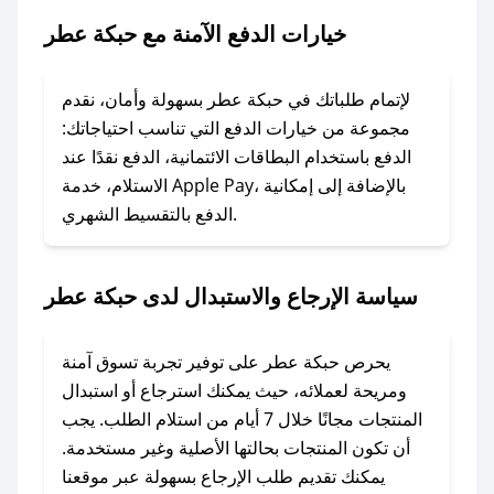
خيارات الدفع الآمنة مع حبكة عطر
### ماذا أفعل إذا لم يعمل كود الخصم؟
لا تقلق! يمكنك التواصل مع فريق دعم صحصح عبر
الرسائل الخاصة على تويتر أو البريد الإلكتروني،
لإتمام طلباتك في حبكة عطر بسهولة وأمان، نقدم
وسنقوم بحل المشكلة في أسرع وقت ممكن.
مجموعة من خيارات الدفع التي تناسب احتياجاتك:
الدفع باستخدام البطاقات الائتمانية، الدفع نقدًا عند
### ماذا أفعل إذا لم أجد كود خصم لمتجري
الاستلام، خدمة Apple Pay، بالإضافة إلى إمكانية
الدفع بالتقسيط الشهري.
المفضل؟
في حال عدم توفر كوبونات لمتجرك المفضل، يمكنك
مراسلتنا مباشرة وسنعمل على توفير الكوبونات في
سياسة الإرجاع والاستبدال لدى حبكة عطر
أسرع وقت ممكن.
### كيف تحصل على كوبونات خصم حصرية من
يحرص حبكة عطر على توفير تجربة تسوق آمنة
حبكة عطر؟
ومريحة لعملائه، حيث يمكنك استرجاع أو استبدال
للحصول على كوبونات وخصومات حصرية، قم بما
المنتجات مجانًا خلال 7 أيام من استلام الطلب. يجب
يلي:
أن تكون المنتجات بحالتها الأصلية وغير مستخدمة.
- اضغط على أيقونة متابعة لمتجر حبكة عطر في
يمكنك تقديم طلب الإرجاع بسهولة عبر موقعنا