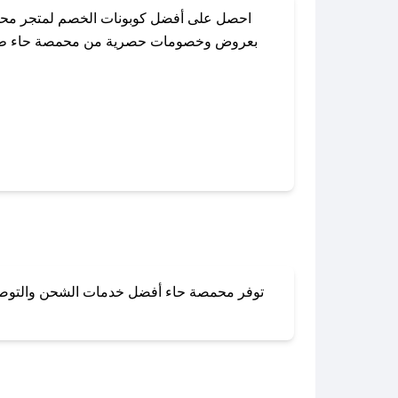
احصل على أفضل كوبونات الخصم لمتجر محمص
بعروض وخصومات حصرية من محمصة حاء طوال ال
باستخدام تطبيق صحصح، يمكنك العثور بسهول
توفر محمصة حاء أفضل خدمات الشحن والتوصيل ل
لا تقلق! يمكنك التواص
في 