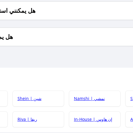
هل يمكنني است
هل يم
Namshi | نمشي
Shein | شين
كيف أحصل على
In-House | إن هاوس
Riva | ريفا