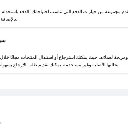
للحص
 مجموعة من خيارات الدفع التي تناسب احتياجاتك: الدفع باستخدام البطا
Apple Pay، بالإضافة إلى إمكانية الدفع بالتقسيط الشهري.
سيا
مع صحصح، تسوق بذكاء ووفّر على كل مشترياتك مع كوبونات خصم حصرية من محمصة حاء!
بحالتها الأصلية وغير مستخدمة. يمكنك تقديم طلب الإرجاع بسهولة عبر موقعنا الإلكتروني أو من خلال خدمة العملاء.
متو