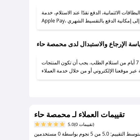
### كيف تحصل على كوبونات خصم حصرية من محمصة حاء؟
ول على كوبونات وخصومات حصرية، قم بما يلي:
قات الائتمانية، الدفع نقدًا عند الاستلام، خدمة
- اضغط على أيقونة متابعة لمتجر محمصة حاء في تطبيق صحصح.
- تابع حسابنا الرسمي على تويتر وقم بتفعيل زر التنبيهات.
- قم بتفعيل إشعارات تطبيق صحصح ليصلك كل جديد.
سة الإرجاع والاستبدال لدى محمصة حاء
يحرص محمصة حاء على توفير تجربة تسوق آمنة ومريحة لعملائه، حيث يمكنك استرجاع أو استبدال المنتجات مجانًا خلال 7 أيام من استلام الطلب. يجب أن تكون المنتجات
تقييمات العملاء لـ محمصة حاء
(0 تقييمات)
5.0
سط التقييم: 5.0 من 5 نجوم بواسطة 0 مستخدمين