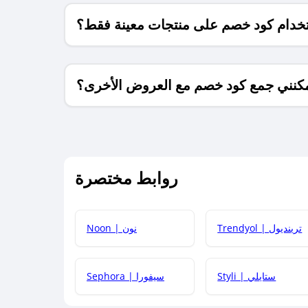
خدام كود خصم على منتجات معينة فقط؟
كنني جمع كود خصم مع العروض الأخرى؟
ما معنى كود خصم ؟
روابط مختصرة
كيف يمكنك استخدام كود الخصم؟
Trendyol | ترينديول
Noon | نون
 أحدث أكواد الخصم والعروض للمتاجر؟
Styli | ستايلي
Sephora | سيفورا