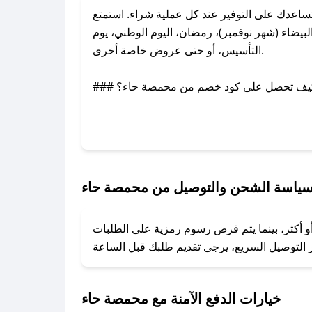
عدك على التوفير عند كل عملية شراء. استمتع
يضاء (شهر نوفمبر)، رمضان، اليوم الوطني، يوم
التأسيس، أو حتى عروض خاصة أخرى.
### كيف تحصل على كود خصم من محمصة حاء؟
بر تويتر أو البريد الإلكتروني لإضافته بسرعة.
### كيفية استخدام كود خصم محمصة حاء؟
1. انسخ كود الخصم من تطبيق صحصح.
2. الصقه في خانة الدفع عند التسوق من محمصة حاء.
ياسة الشحن والتوصيل من محمصة حاء
### ماذا أفعل إذا لم يعمل كود الخصم؟
و أكثر، بينما يتم فرض رسوم رمزية على الطلبات
تروني، وسنقوم بحل المشكلة في أسرع وقت ممكن.
### ماذا أفعل إذا لم أجد كود خصم لمتجري المفضل؟
نعمل على توفير الكوبونات في أسرع وقت ممكن.
خيارات الدفع الآمنة مع محمصة حاء