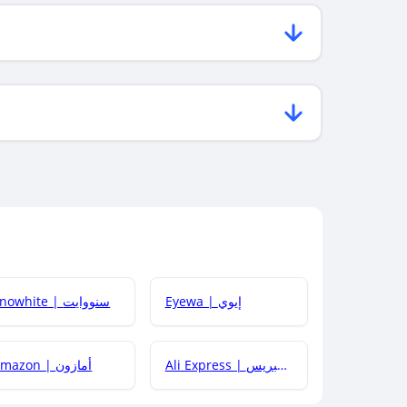
Eyewa | إيوي
Snowhite | سنووايت
Ali Express | علي إكسبريس
Amazon | أمازون