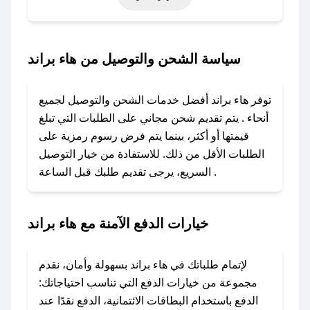
خاصة أخرى.
### كيف تحصل على كود خصم من هاء براند؟
سياسة الشحن والتوصيل من هاء براند
باستخدام تطبيق صحصح، يمكنك العثور بسهولة على
كود خصم هاء براند. وفي حال عدم توفر الكوبون،
توفر هاء براند أفضل خدمات الشحن والتوصيل لجميع
تواصل معنا عبر تويتر أو البريد الإلكتروني لإضافته
أنحاء . يتم تقديم شحن مجاني على الطلبات التي تبلغ
بسرعة.
قيمتها أو أكثر، بينما يتم فرض رسوم رمزية على
الطلبات الأقل من ذلك. للاستفادة من خيار التوصيل
### كيفية استخدام كود خصم هاء براند؟
السريع، يرجى تقديم طلبك قبل الساعة .
1. انسخ كود الخصم من تطبيق صحصح.
2. الصقه في خانة الدفع عند التسوق من هاء براند.
خيارات الدفع الآمنة مع هاء براند
### ماذا أفعل إذا لم يعمل كود الخصم؟
لا تقلق! يمكنك التواصل مع فريق دعم صحصح عبر
الرسائل الخاصة على تويتر أو البريد الإلكتروني،
لإتمام طلباتك في هاء براند بسهولة وأمان، نقدم
وسنقوم بحل المشكلة في أسرع وقت ممكن.
مجموعة من خيارات الدفع التي تناسب احتياجاتك:
الدفع باستخدام البطاقات الائتمانية، الدفع نقدًا عند