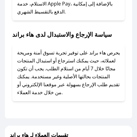
### ماذا أفعل إذا لم أجد كود خصم لمتجري
الاستلام، خدمة Apple Pay، بالإضافة إلى إمكانية
الدفع بالتقسيط الشهري.
المفضل؟
في حال عدم توفر كوبونات لمتجرك المفضل، يمكنك
مراسلتنا مباشرة وسنعمل على توفير الكوبونات في
سياسة الإرجاع والاستبدال لدى هاء براند
أسرع وقت ممكن.
### كيف تحصل على كوبونات خصم حصرية من هاء
يحرص هاء براند على توفير تجربة تسوق آمنة ومريحة
براند؟
لعملائه، حيث يمكنك استرجاع أو استبدال المنتجات
للحصول على كوبونات وخصومات حصرية، قم بما
مجانًا خلال 7 أيام من استلام الطلب. يجب أن تكون
يلي:
المنتجات بحالتها الأصلية وغير مستخدمة. يمكنك
- اضغط على أيقونة متابعة لمتجر هاء براند في تطبيق
تقديم طلب الإرجاع بسهولة عبر موقعنا الإلكتروني أو
صحصح.
من خلال خدمة العملاء.
- تابع حسابنا الرسمي على تويتر وقم بتفعيل زر
التنبيهات.
- قم بتفعيل إشعارات تطبيق صحصح ليصلك كل
جديد.
تقييمات العملاء لـ هاء براند