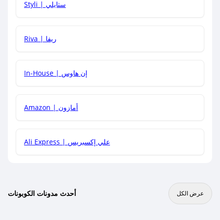
Styli | ستايلي
هل يمكنني جمع كود خصم مع العروض الأخرى؟
Riva | ريفا
In-House | إن هاوس
Amazon | أمازون
Ali Express | علي إكسبريس
أحدث مدونات الكوبونات
عرض الكل