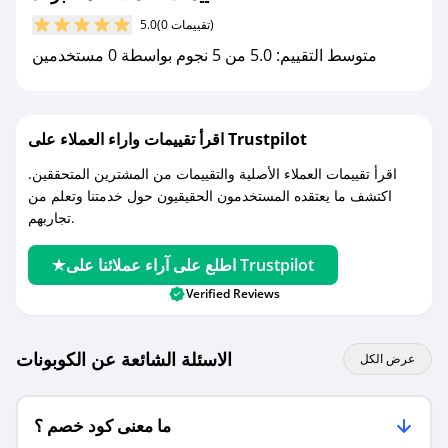
مع صحصح، تسوق بذكاء ووفّر على كل مشترياتك مع
(0 تقييمات)
5.0
كوبونات خصم حصرية من هاء براند!
متوسط التقييم: 5.0 من 5 نجوم بواسطة 0 مستخدمين
اقرأ تقييمات واراء العملاء على Trustpilot
اقرأ تقييمات العملاء الأصلية والتقييمات من المشترين المتحققين.
اكتشف ما يعتقده المستخدمون الحقيقيون حول خدمتنا وتعلم من
تجاربهم.
اطلع على آراء عملائنا على Trustpilot
Verified Reviews
الاسئلة الشائعة عن الكوبونات
عرض الكل
ما معنى كود خصم ؟